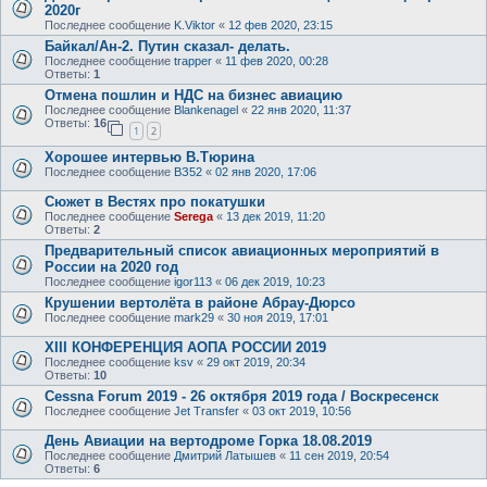
2020г
Последнее сообщение
K.Viktor
«
12 фев 2020, 23:15
Байкал/Ан-2. Путин сказал- делать.
Последнее сообщение
trapper
«
11 фев 2020, 00:28
Ответы:
1
Отмена пошлин и НДС на бизнес авиацию
Последнее сообщение
Blankenagel
«
22 янв 2020, 11:37
Ответы:
16
1
2
Хорошее интервью В.Тюрина
Последнее сообщение
ВЗ52
«
02 янв 2020, 17:06
Сюжет в Вестях про покатушки
Последнее сообщение
Serega
«
13 дек 2019, 11:20
Ответы:
2
Предварительный список авиационных мероприятий в
России на 2020 год
Последнее сообщение
igor113
«
06 дек 2019, 10:23
Крушении вертолёта в районе Абрау-Дюрсо
Последнее сообщение
mark29
«
30 ноя 2019, 17:01
XIII КОНФЕРЕНЦИЯ АОПА РОССИИ 2019
Последнее сообщение
ksv
«
29 окт 2019, 20:34
Ответы:
10
Cessna Forum 2019 - 26 октября 2019 года / Воскресенск
Последнее сообщение
Jet Transfer
«
03 окт 2019, 10:56
День Авиации на вертодроме Горка 18.08.2019
Последнее сообщение
Дмитрий Латышев
«
11 сен 2019, 20:54
Ответы:
6