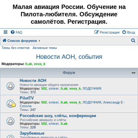
Малая авиация России. Обучение на
Пилота-любителя. Обсуждение
самолётов. Регистрация.
FAQ
Регистрация
Вход
Список форумов
Темы без ответов
Активные темы
о
Новости АОН, события
и
с
Модераторы:
lt.ak
,
vova_k
к
Форум
Новости АОН
Новости авиации общего назначения
Модераторы:
502
,
smixer
,
lt.ak
,
vova_k
,
ЛОДОЧНИК
Темы:
372
PilotTV
Модераторы:
502
,
smixer
,
lt.ak
,
vova_k
,
ЛОДОЧНИК
,
Александр E -
Cessna
Темы:
247
Российские шоу, слёты, конференции
Российские авиашоу и слёты
Модераторы:
502
,
smixer
,
lt.ak
Темы:
228
Зарубежные
Зарубежные авиашоу и слёты