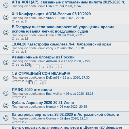
АП в АОН (АР), связанные с утомлением пилота 2015-2020 гг.
Последнее сообщение
LSA
«
21 окт 2020, 15:47
XIII Конференция АОПА-Россия 03/10/2020
Последнее сообщение
VK68
«
13 сен 2020, 21:28
Ответы:
6
В Госдуму внесли законопроект об упрощении правил
использования легких воздушных судов
Последнее сообщение
Genri
«
28 авг 2020, 22:25
Ответы:
12
18.04.20 Катастрофа самолета Л-4, Хабаровский край
Последнее сообщение
vaniy
«
23 апр 2020, 19:18
Ответы:
6
Авиационные блогеры из России
Последнее сообщение
Arhivarius
«
17 апр 2020, 21:27
Ответы:
108
1
5
6
7
8
…
1-й СТРАШНЫЙ СОН ИВАНЫЧА
Последнее сообщение
DeDan69
«
13 апр 2020, 17:30
Ответы:
39
1
2
3
ПМЭФ-2020 отменили
Последнее сообщение
Bushwalker
«
08 мар 2020, 18:13
Ответы:
1
Кубань Аэрошоу 2020 20-21 Июня
Последнее сообщение
bigmak
«
06 мар 2020, 20:38
Катастрофа вертолёта 28.02.2020 в Астраханской области
Последнее сообщение
Corvus
«
29 фев 2020, 12:18
Ответы:
2
День открытых планерных полетов в Щекино -23 февраля