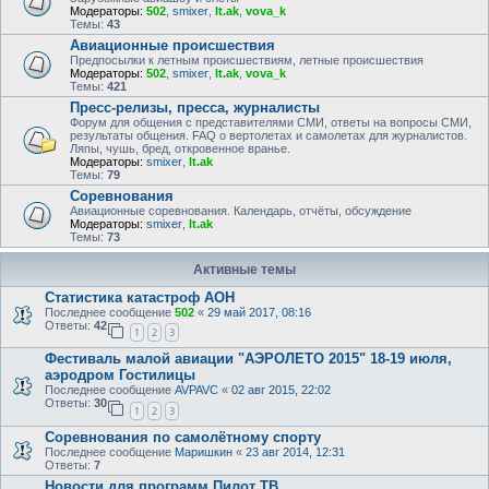
Модераторы:
502
,
smixer
,
lt.ak
,
vova_k
Темы:
43
Авиационные происшествия
Предпосылки к летным происшествиям, летные происшествия
Модераторы:
502
,
smixer
,
lt.ak
,
vova_k
Темы:
421
Пресс-релизы, пресса, журналисты
Форум для общения с представителями СМИ, ответы на вопросы СМИ,
результаты общения. FAQ о вертолетах и самолетах для журналистов.
Ляпы, чушь, бред, откровенное вранье.
Модераторы:
smixer
,
lt.ak
Темы:
79
Соревнования
Авиационные соревнования. Календарь, отчёты, обсуждение
Модераторы:
smixer
,
lt.ak
Темы:
73
Активные темы
Статистика катастроф АОН
Последнее сообщение
502
«
29 май 2017, 08:16
Ответы:
42
1
2
3
Фестиваль малой авиации "АЭРОЛЕТО 2015" 18-19 июля,
аэродром Гостилицы
Последнее сообщение
AVPAVC
«
02 авг 2015, 22:02
Ответы:
30
1
2
3
Соревнования по самолётному спорту
Последнее сообщение
Маришкин
«
23 авг 2014, 12:31
Ответы:
7
Новости для программ Пилот ТВ.