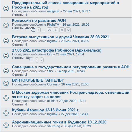
Предварительный список авиационных мероприятий в
России на 2021 год
Последнее сообщение
nafigatar
«
22 авг 2021, 00:27
Ответы:
4
Комиссия по развитию АОН
Последнее сообщение
FlightTV
«
16 авг 2021, 18:06
Ответы:
465
1
29
30
31
32
…
Встреча выпускников и друзей Челавиа 28.08.2021.
Последнее сообщение
bigmak
«
29 май 2021, 06:55
Ответы:
9
17.05.2021 катастрофа Робинсон (Архангельск)
Последнее сообщение
ksv
«
21 май 2021, 17:54
Ответы:
18
1
2
Совещание о государственном регулировании развития АОН
Последнее сообщение
Stirk
«
14 апр 2021, 10:48
Ответы:
2
ВИНТОКРЫЛЫЕ "АНГЕЛЫ"
Последнее сообщение
Corvus
«
26 янв 2021, 11:56
В Москве задержан чиновник Ространснадзора, отменивший
за взятку запрет на полет
Последнее сообщение
clubin
«
29 дек 2020, 13:41
Ответы:
6
Кубань Аэрошоу 12-13 Июня 2021 г.
Последнее сообщение
bigmak
«
27 дек 2020, 12:41
Аэронавигационные гонки в Кудиново 19.12.2020
Последнее сообщение
shura-ag
«
08 дек 2020, 13:29