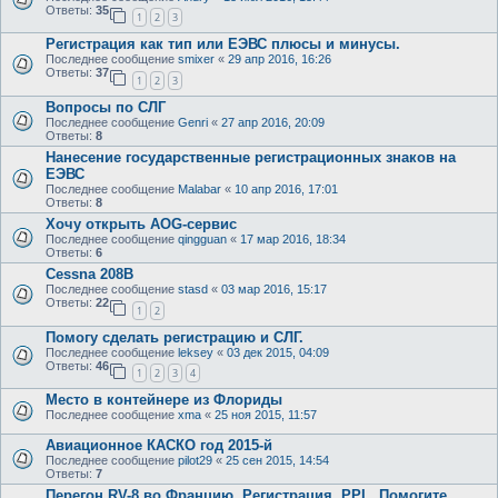
Ответы:
35
1
2
3
Регистрация как тип или ЕЭВС плюсы и минусы.
Последнее сообщение
smixer
«
29 апр 2016, 16:26
Ответы:
37
1
2
3
Вопросы по СЛГ
Последнее сообщение
Genri
«
27 апр 2016, 20:09
Ответы:
8
Нанесение государственные регистрационных знаков на
ЕЭВС
Последнее сообщение
Malabar
«
10 апр 2016, 17:01
Ответы:
8
Хочу открыть AOG-сервис
Последнее сообщение
qingguan
«
17 мар 2016, 18:34
Ответы:
6
Cessna 208B
Последнее сообщение
stasd
«
03 мар 2016, 15:17
Ответы:
22
1
2
Помогу сделать регистрацию и СЛГ.
Последнее сообщение
leksey
«
03 дек 2015, 04:09
Ответы:
46
1
2
3
4
Место в контейнере из Флориды
Последнее сообщение
xma
«
25 ноя 2015, 11:57
Авиационное КАСКО год 2015-й
Последнее сообщение
pilot29
«
25 сен 2015, 14:54
Ответы:
7
Перегон RV-8 во Францию. Регистрация. PPL. Помогите