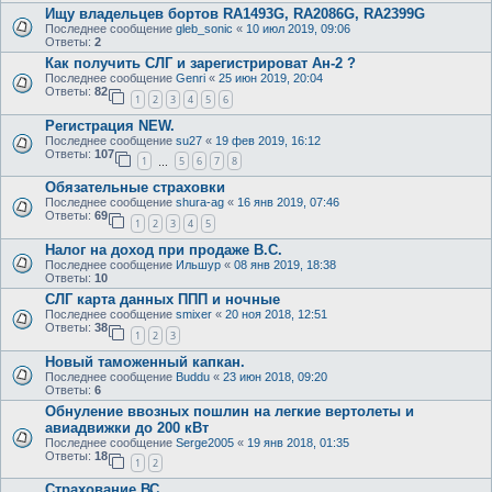
Ищу владельцев бортов RA1493G, RA2086G, RA2399G
Последнее сообщение
gleb_sonic
«
10 июл 2019, 09:06
Ответы:
2
Как получить СЛГ и зарегистрироват Ан-2 ?
Последнее сообщение
Genri
«
25 июн 2019, 20:04
Ответы:
82
1
2
3
4
5
6
Регистрация NEW.
Последнее сообщение
su27
«
19 фев 2019, 16:12
Ответы:
107
1
5
6
7
8
…
Обязательные страховки
Последнее сообщение
shura-ag
«
16 янв 2019, 07:46
Ответы:
69
1
2
3
4
5
Налог на доход при продаже В.С.
Последнее сообщение
Ильшур
«
08 янв 2019, 18:38
Ответы:
10
СЛГ карта данных ППП и ночные
Последнее сообщение
smixer
«
20 ноя 2018, 12:51
Ответы:
38
1
2
3
Новый таможенный капкан.
Последнее сообщение
Buddu
«
23 июн 2018, 09:20
Ответы:
6
Обнуление ввозных пошлин на легкие вертолеты и
авиадвижки до 200 кВт
Последнее сообщение
Serge2005
«
19 янв 2018, 01:35
Ответы:
18
1
2
Страхование ВС