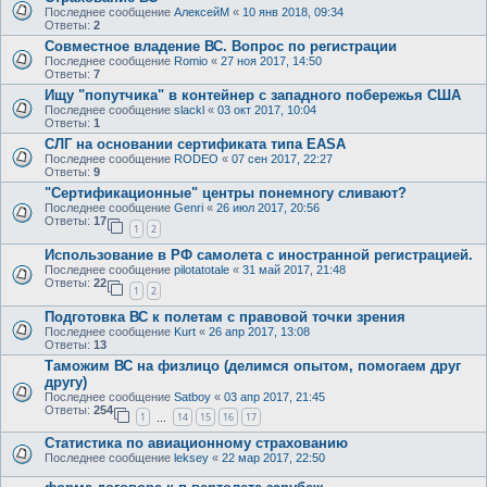
Последнее сообщение
АлексейМ
«
10 янв 2018, 09:34
Ответы:
2
Совместное владение ВС. Вопрос по регистрации
Последнее сообщение
Romio
«
27 ноя 2017, 14:50
Ответы:
7
Ищу "попутчика" в контейнер с западного побережья США
Последнее сообщение
slackl
«
03 окт 2017, 10:04
Ответы:
1
СЛГ на основании сертификата типа EASA
Последнее сообщение
RODEO
«
07 сен 2017, 22:27
Ответы:
9
"Сертификационные" центры понемногу сливают?
Последнее сообщение
Genri
«
26 июл 2017, 20:56
Ответы:
17
1
2
Использование в РФ самолета с иностранной регистрацией.
Последнее сообщение
pilotatotale
«
31 май 2017, 21:48
Ответы:
22
1
2
Подготовка ВС к полетам с правовой точки зрения
Последнее сообщение
Kurt
«
26 апр 2017, 13:08
Ответы:
13
Таможим ВС на физлицо (делимся опытом, помогаем друг
другу)
Последнее сообщение
Satboy
«
03 апр 2017, 21:45
Ответы:
254
1
14
15
16
17
…
Статистика по авиационному страхованию
Последнее сообщение
leksey
«
22 мар 2017, 22:50