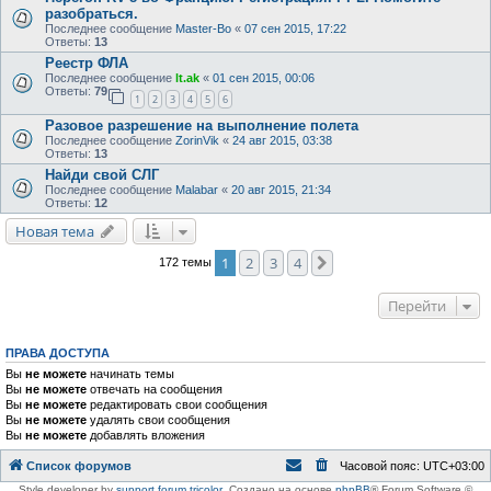
разобраться.
Последнее сообщение
Master-Bo
«
07 сен 2015, 17:22
Ответы:
13
Реестр ФЛА
Последнее сообщение
lt.ak
«
01 сен 2015, 00:06
Ответы:
79
1
2
3
4
5
6
Разовое разрешение на выполнение полета
Последнее сообщение
ZorinVik
«
24 авг 2015, 03:38
Ответы:
13
Найди свой СЛГ
Последнее сообщение
Malabar
«
20 авг 2015, 21:34
Ответы:
12
Новая тема
1
2
3
4
След.
172 темы
Перейти
ПРАВА ДОСТУПА
Вы
не можете
начинать темы
Вы
не можете
отвечать на сообщения
Вы
не можете
редактировать свои сообщения
Вы
не можете
удалять свои сообщения
Вы
не можете
добавлять вложения
Список форумов
Часовой пояс:
UTC+03:00
Style developer by
support forum tricolor
,
Создано на основе
phpBB
® Forum Software ©