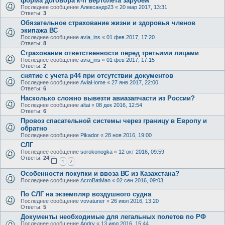
форма договора к-п вертолета зарубеж
Последнее сообщение
Александр23
«
20 мар 2017, 13:31
Ответы:
3
Обязательное страхование жизни и здоровья членов
экипажа ВС
Последнее сообщение
avia_ins
«
01 фев 2017, 17:20
Ответы:
8
Страхование ответственности перед третьими лицами
Последнее сообщение
avia_ins
«
01 фев 2017, 17:15
Ответы:
2
снятие с учета р44 при отсутствии документов
Последнее сообщение
AviaHome
«
27 янв 2017, 22:00
Ответы:
6
Насколько сложно вывезти авиазапчасти из России?
Последнее сообщение
altai
«
08 дек 2016, 12:54
Ответы:
6
Провоз спасательной системы через границу в Европу и
обратно
Последнее сообщение
Pikador
«
28 ноя 2016, 19:00
СЛГ
Последнее сообщение
sorokonogka
«
12 окт 2016, 09:59
Ответы:
24
1
2
Особенности покупки и ввоза ВС из Казахстана?
Последнее сообщение
AcroBatMan
«
02 сен 2016, 09:03
По СЛГ на экземпляр воздушного судна
Последнее сообщение
vovatuner
«
26 июл 2016, 13:20
Ответы:
5
Документы необходимые для легальных полетов по РФ
Последнее сообщение
Andry
«
13 июл 2016, 15:44