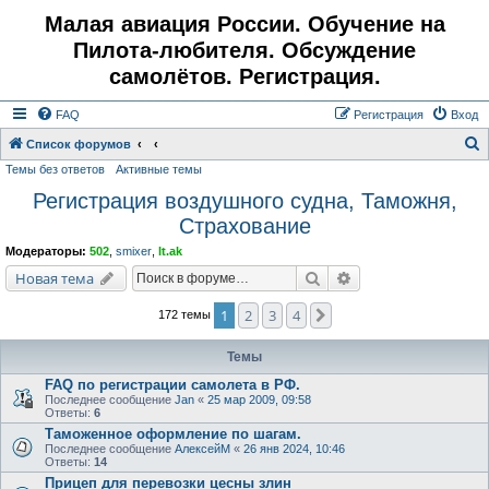
Малая авиация России. Обучение на
Пилота-любителя. Обсуждение
самолётов. Регистрация.
FAQ
Регистрация
Вход
Список форумов
Темы без ответов
Активные темы
о
Регистрация воздушного судна, Таможня,
и
Страхование
с
к
Модераторы:
502
,
smixer
,
lt.ak
Поиск
Расширенный поис
Новая тема
1
2
3
4
След.
172 темы
Темы
FAQ по регистрации самолета в РФ.
Последнее сообщение
Jan
«
25 мар 2009, 09:58
Ответы:
6
Таможенное оформление по шагам.
Последнее сообщение
АлексейМ
«
26 янв 2024, 10:46
Ответы:
14
Прицеп для перевозки цесны злин