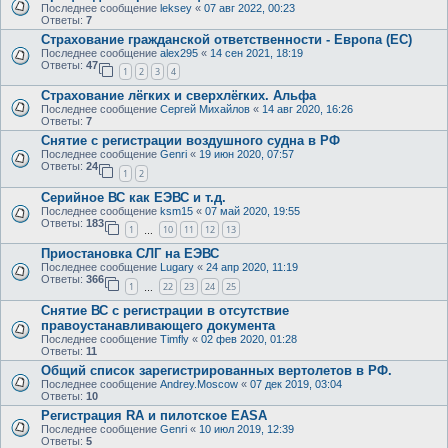
Последнее сообщение
leksey
«
07 авг 2022, 00:23
Ответы:
7
Страхование гражданской ответственности - Европа (ЕС)
Последнее сообщение
alex295
«
14 сен 2021, 18:19
Ответы:
47
1
2
3
4
Страхование лёгких и сверхлёгких. Альфа
Последнее сообщение
Сергей Михайлов
«
14 авг 2020, 16:26
Ответы:
7
Снятие с регистрации воздушного судна в РФ
Последнее сообщение
Genri
«
19 июн 2020, 07:57
Ответы:
24
1
2
Серийное ВС как ЕЭВС и т.д.
Последнее сообщение
ksm15
«
07 май 2020, 19:55
Ответы:
183
1
10
11
12
13
…
Приостановка СЛГ на ЕЭВС
Последнее сообщение
Lugary
«
24 апр 2020, 11:19
Ответы:
366
1
22
23
24
25
…
Снятие ВС с регистрации в отсутствие
правоустанавливающего документа
Последнее сообщение
Timfly
«
02 фев 2020, 01:28
Ответы:
11
Общий список зарегистрированных вертолетов в РФ.
Последнее сообщение
Andrey.Moscow
«
07 дек 2019, 03:04
Ответы:
10
Регистрация RA и пилотское EASA
Последнее сообщение
Genri
«
10 июл 2019, 12:39
Ответы:
5