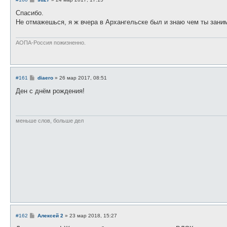
о
о
Спасибо.
б
Не отмажешься, я ж вчера в Архангельске был и знаю чем ты зан
щ
е
н
и
АОПА-Россия пожизненно.
е
С
#161
diaero
»
26 мар 2017, 08:51
о
о
Ден с днём рождения!
б
щ
е
н
и
меньше слов, больше дел
е
С
#162
Алексей 2
»
23 мар 2018, 15:27
о