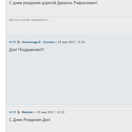
о
С днем рождения дорогой Даниэль Рафаэлевеч!
б
щ
е
н
и
Мечты о небе сбываются....
е
С
#155
Александр E - Cessna
»
23 мар 2017, 11:31
о
о
Дэн! Поздравляю!!!
б
щ
е
н
и
е
С
#156
Malabar
»
23 мар 2017, 12:10
о
о
C Днем Рождения Ден!
б
щ
е