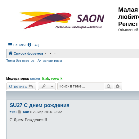
Малая 
любит
Регист
Объявлений 
Ссылки
FAQ
Список форумов
Темы без ответов
Активные темы
Модераторы:
smixer
,
lt.ak
,
vova_k
Поиск
Расшире
Ответить
SU27 С днем рождения
С
#151
Kurt
»
23 мар 2016, 23:32
о
о
С Днем Рождения!!!
б
щ
е
н
и