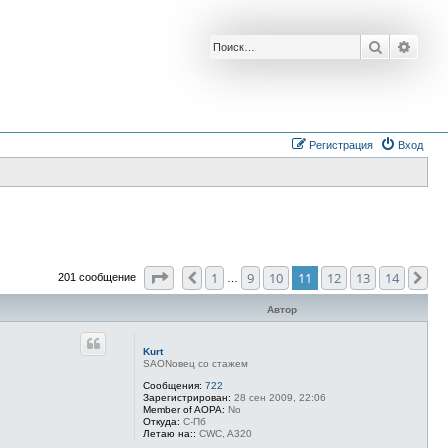
Поиск
Расш
Регистрация
Вход
Страница
11
из
14
1
9
10
11
12
13
14
Пред.
Сл
201 сообщение
…
Автор
Kurt
SAONовец со стажем
Сообщения:
722
Зарегистрирован:
28 сен 2009, 22:06
Member of AOPA:
No
Откуда:
С-Пб
Летаю на::
CWC, A320