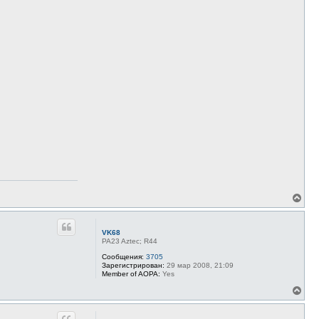
В
е
р
н
VK68
у
PA23 Aztec; R44
т
ь
Сообщения:
3705
Зарегистрирован:
29 мар 2008, 21:09
с
Member of AOPA:
Yes
я
к
В
н
е
а
р
ч