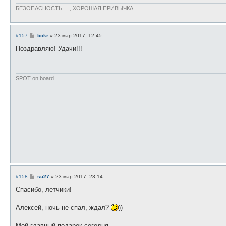
н
и
БЕЗОПАСНОСТЬ....., ХОРОШАЯ ПРИВЫЧКА.
е
С
#157
bokr
»
23 мар 2017, 12:45
о
о
Поздравляю! Удачи!!!
б
щ
е
н
и
SPOT on board
е
С
#158
su27
»
23 мар 2017, 23:14
о
о
Спасибо, летчики!
б
щ
е
Алексей, ночь не спал, ждал?
))
н
и
е
Мой главный подарок сегодня