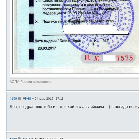
АОПА-Россия пожизненно.
С
#159
VK68
»
24 мар 2017, 17:11
о
о
Ден, поздравляю тебя и с днюхой и с английским... ( в поезде ворку
б
щ
е
н
и
е
С
#160
su27
»
24 мар 2017, 17:15