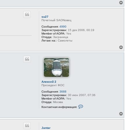
В
е
р
н
su27
у
Почетный SAONовец
т
ь
Сообщения:
4990
Зарегистрирован:
15 дек 2006, 00:19
с
Member of AOPA:
Yes
я
Откуда:
Заграница
к
Летаю на::
Самолеты
н
а
В
ч
е
а
р
л
н
у
у
т
ь
с
я
Алексей 2
к
Президент ФОС
н
а
Сообщения:
3688
Зарегистрирован:
30 июн 2007, 07:36
ч
Member of AOPA:
Yes
а
Откуда:
Москва
л
К
Контактная информация:
у
о
н
В
т
е
а
р
к
н
т
Jantar
у
н