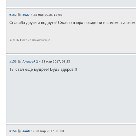
е
С
#152
su27
»
24 мар 2016, 12:04
о
о
Спасибо други и подруги! Славно вчера посидели в самом высоко
б
щ
е
н
и
АОПА-Россия пожизненно.
е
С
#153
Алексей 2
»
23 мар 2017, 03:25
о
о
Ты стал ещё мудрее! Будь здоров!!!
б
щ
е
н
и
е
С
#154
Jantar
»
23 мар 2017, 08:33
о