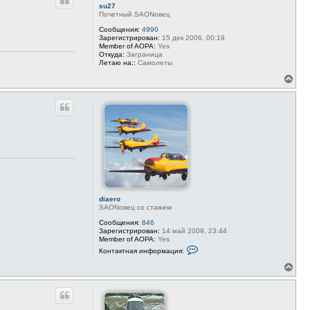
н
su27
а
у
Почетный SAONовец
л
т
у
ь
Сообщения:
4990
Зарегистрирован:
15 дек 2006, 00:19
с
Member of AOPA:
Yes
я
Откуда:
Заграница
к
Летаю на::
Самолеты
н
а
В
ч
е
а
р
л
н
у
у
т
ь
с
я
к
н
а
ч
diaero
а
SAONовец со стажем
л
Сообщения:
846
у
Зарегистрирован:
14 май 2009, 23:44
Member of AOPA:
Yes
К
Контактная информация:
о
н
В
т
е
а
р
к
н
т
у
н