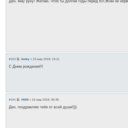
о
Ден, жму руку! Желаю, чтоб ты долгие годы перед ВЛЭКом не нер
б
щ
е
н
и
е
С
#163
Andry
»
23 мар 2018, 16:11
о
о
С Днем рождения!!!
б
щ
е
н
и
е
С
#164
VK68
»
24 мар 2018, 00:36
о
о
Ден, поздравляю тебя от всей души!)))
б
щ
е
н
и
е