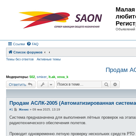
Малая 
любит
Регист
Объявлений 
Ссылки
FAQ
Список форумов
Темы без ответов
Активные темы
Продам АС
Модераторы:
502
,
smixer
,
lt.ak
,
vova_k
Поиск
Расшире
Ответить
Продам АСЛК-2005 (Автоматизированная система
С
#1
Женис
»
09 янв 2025, 13:19
о
о
Система предназначена для выполнения лётных проверок на этапах
б
радиотехнического обеспечения полетов.
щ
е
н
Проводит одновременно летную проверку нескольких средств РТО 
и