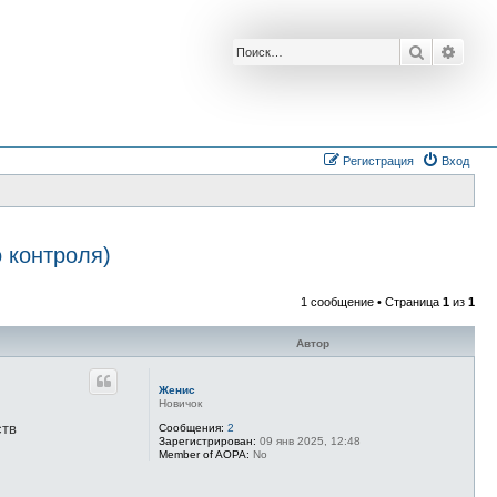
Поиск
Расш
Регистрация
Вход
 контроля)
1 сообщение • Страница
1
из
1
Автор
Женис
Новичок
ств
Сообщения:
2
Зарегистрирован:
09 янв 2025, 12:48
Member of AOPA:
No