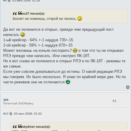
С
#9
03 июл 2008, 01:24
о
о
б
su27 писал(а):
щ
е
Значит не помнишь, открой не ленись.
н
и
е
Да вот не поленился и открыл, прежде чем предыдущий пост
написать
1-ый крейсер - 64% +-1 наддув 735+-15
2-ой крейсер - 59% +-1 наддув 670+-15
Может желаешь на коньяк поспорить?
о том что ты не открывал
РЛЭ прежде чем написать. Или смотрел ЯК-18Т.
Но я вот снова не поленился и открыл РЛЭ и по ЯК-18Т - режимы те
же самые.
Если уже совсем докапываться до истины. О какой редакции РЛЭ
мы говорим. Их было несколько. Я знаю по крайней мере две. Но по
части режимов они не отличаются
305
Почетный SAONовец
С
#10
03 июл 2008, 01:32
о
о
б
skydiver писал(а):
щ
е