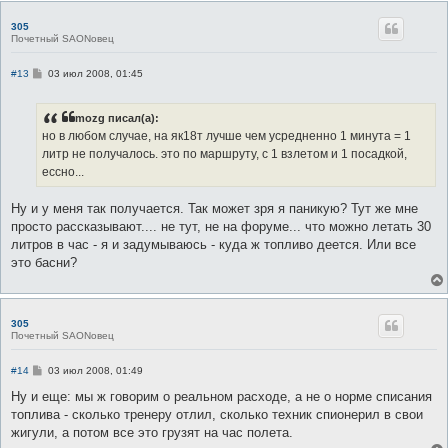
305
Почетный SAONовец
С
#13
03 июл 2008, 01:45
о
о
б
mozg писал(а):
щ
е
но в любом случае, на як18т лучше чем усредненно 1 минута = 1
н
литр не получалось. это по маршруту, с 1 взлетом и 1 посадкой,
и
е
ессно...
Ну и у меня так получается. Так может зря я паникую? Тут же мне
просто рассказывают.... не тут, не на форуме... что можно летать 30
литров в час - я и задумываюсь - куда ж топливо деется. Или все
это басни?
305
Почетный SAONовец
С
#14
03 июл 2008, 01:49
о
о
Ну и еще: мы ж говорим о реальном расходе, а не о норме списания
б
топлива - сколько тренеру отлил, сколько техник спионерил в свои
щ
е
жигули, а потом все это грузят на час полета.
н