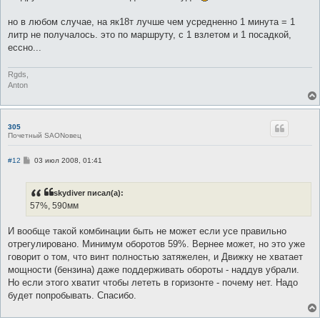
но в любом случае, на як18т лучше чем усредненно 1 минута = 1
литр не получалось. это по маршруту, с 1 взлетом и 1 посадкой,
ессно...
Rgds,
Anton
305
Почетный SAONовец
С
#12
03 июл 2008, 01:41
о
о
б
skydiver писал(а):
щ
е
57%, 590мм
н
и
е
И вообще такой комбинации быть не может если усе правильно
отрегулировано. Минимум оборотов 59%. Вернее может, но это уже
говорит о том, что винт полностью затяжелен, и Движку не хватает
мощности (бензина) даже поддерживать обороты - наддув убрали.
Но если этого хватит чтобы лететь в горизонте - почему нет. Надо
будет попробывать. Спасибо.