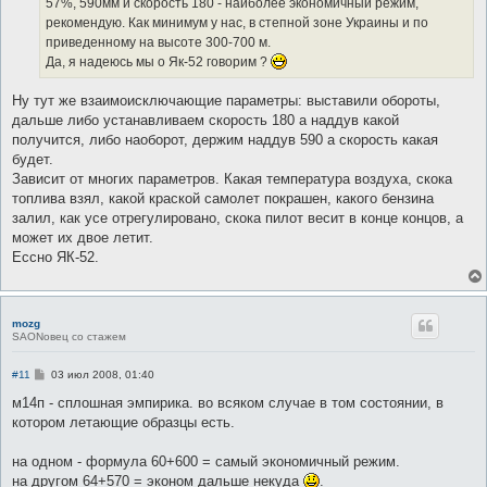
57%, 590мм и скорость 180 - наиболее экономичный режим,
н
рекомендую. Как минимум у нас, в степной зоне Украины и по
и
е
приведенному на высоте 300-700 м.
Да, я надеюсь мы о Як-52 говорим ?
Ну тут же взаимоисключающие параметры: выставили обороты,
дальше либо устанавливаем скорость 180 а наддув какой
получится, либо наоборот, держим наддув 590 а скорость какая
будет.
Зависит от многих параметров. Какая температура воздуха, скока
топлива взял, какой краской самолет покрашен, какого бензина
залил, как усе отрегулировано, скока пилот весит в конце концов, а
может их двое летит.
Ессно ЯК-52.
mozg
SAONовец со стажем
С
#11
03 июл 2008, 01:40
о
о
м14п - сплошная эмпирика. во всяком случае в том состоянии, в
б
котором летающие образцы есть.
щ
е
н
на одном - формула 60+600 = самый экономичный режим.
и
е
на другом 64+570 = эконом дальше некуда
.