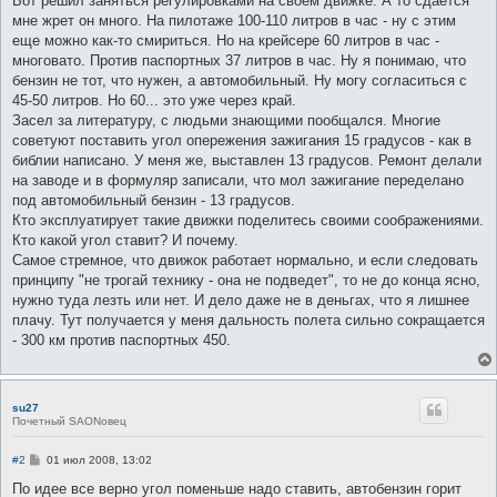
Вот решил заняться регулировками на своем движке. А то сдается
б
мне жрет он много. На пилотаже 100-110 литров в час - ну с этим
щ
е
еще можно как-то смириться. Но на крейсере 60 литров в час -
н
многовато. Против паспортных 37 литров в час. Ну я понимаю, что
и
е
бензин не тот, что нужен, а автомобильный. Ну могу согласиться с
45-50 литров. Но 60... это уже через край.
Засел за литературу, с людьми знающими пообщался. Многие
советуют поставить угол опережения зажигания 15 градусов - как в
библии написано. У меня же, выставлен 13 градусов. Ремонт делали
на заводе и в формуляр записали, что мол зажигание переделано
под автомобильный бензин - 13 градусов.
Кто эксплуатирует такие движки поделитесь своими соображениями.
Кто какой угол ставит? И почему.
Самое стремное, что движок работает нормально, и если следовать
принципу "не трогай технику - она не подведет", то не до конца ясно,
нужно туда лезть или нет. И дело даже не в деньгах, что я лишнее
плачу. Тут получается у меня дальность полета сильно сокращается
- 300 км против паспортных 450.
su27
Почетный SAONовец
С
#2
01 июл 2008, 13:02
о
о
По идее все верно угол поменьше надо ставить, автобензин горит