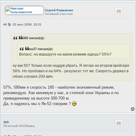
Сергей Романенко
Активный участник
С
#8
02 июл 2008, 18:31
о
о
б
305 писал(а):
щ
е
н
su27 писал(а):
и
е
Вопрос: на маршруте на каком режиме идешь? 55%?
ну как 55? Только если наддув убрать. Я летаю на втором крейсере
58%. Но пробовал и на 64% - результат тот же. Скорость держал в
обоих случаях 200 км\ч.
57%, 590мм и скорость 180 - наиболее экономичный режим,
рекомендую. Как минимум у нас, в степной зоне Украины и по
приведенному на высоте 300-700 м.
Да, я надеюсь мы о Як-52 говорим ?
305
Почетный SAONовец