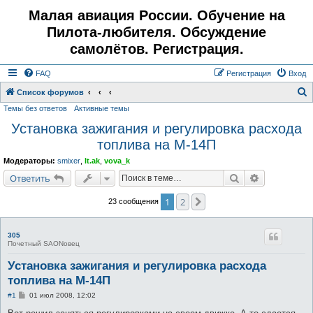
Малая авиация России. Обучение на
Пилота-любителя. Обсуждение
самолётов. Регистрация.
FAQ
Регистрация
Вход
Список форумов
Темы без ответов
Активные темы
о
Установка зажигания и регулировка расхода
и
топлива на М-14П
с
к
Модераторы:
smixer
,
lt.ak
,
vova_k
Поиск
Расширенн
Ответить
1
2
След.
23 сообщения
305
Почетный SAONовец
Установка зажигания и регулировка расхода
топлива на М-14П
С
#1
01 июл 2008, 12:02
о
о