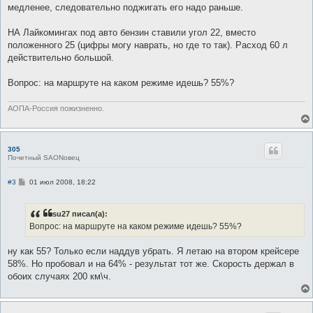
б
медленее, следовательно поджигать его надо раньше.
щ
е
н
НА Лайкомингах под авто бензин ставили угол 22, вместо
и
е
положенного 25 (цифры могу наврать, но где то так). Расход 60 л
действительно большой.
Вопрос: на маршруте на каком режиме идешь? 55%?
АОПА-Россия пожизненно.
305
Почетный SAONовец
С
#3
01 июл 2008, 18:22
о
о
б
su27 писал(а):
щ
е
Вопрос: на маршруте на каком режиме идешь? 55%?
н
и
е
ну как 55? Только если наддув убрать. Я летаю на втором крейсере
58%. Но пробовал и на 64% - результат тот же. Скорость держал в
обоих случаях 200 км\ч.