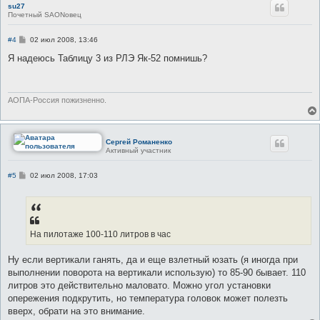
su27
Почетный SAONовец
С
#4
02 июл 2008, 13:46
о
о
Я надеюсь Таблицу 3 из РЛЭ Як-52 помнишь?
б
щ
е
н
и
АОПА-Россия пожизненно.
е
Сергей Романенко
Активный участник
С
#5
02 июл 2008, 17:03
о
о
б
щ
е
н
На пилотаже 100-110 литров в час
и
е
Ну если вертикали ганять, да и еще взлетный юзать (я иногда при
выполнении поворота на вертикали использую) то 85-90 бывает. 110
литров это действительно маловато. Можно угол установки
опережения подкрутить, но температура головок может полезть
вверх, обрати на это внимание.