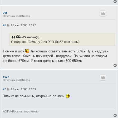
305
Почетный SAONовец
С
#6
02 июл 2008, 17:22
о
о
б
su27 писал(а):
щ
е
Я надеюсь Таблицу 3 из РЛЭ Як-52 помнишь?
н
и
е
Помню и шо?
Ты хочешь сказать там есть 55%? Ну а наддув -
дело такое. Хочешь побыстрей - наддувай. По библии на втором
крейсере 670мм. У меня даже меньше 600-650мм
su27
Почетный SAONовец
С
#7
02 июл 2008, 17:59
о
о
Значит не помнишь, открой не ленись.
б
щ
е
н
и
АОПА-Россия пожизненно.
е