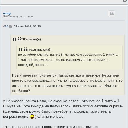
и
е
mozg
SAONовец со стажем
С
#15
03 июл 2008, 02:30
о
о
б
305 писал(а):
щ
е
н
mozg писал(а):
и
е
но в любом случае, на як18т лучше чем усредненно 1 минута =
1 литр не получалось. это по маршруту, с 1 взлетом и 1
посадкой, ессно...
Ну и у меня так получается. Так может зря я паникую? Тут же мне
просто рассказывают.... не тут, не на форуме... что можно летать 30
литров в час - я и задумываюсь - куда ж топливо деется. Или все
это басни?
я не чкалов, опыта мало, но сколько летал - экономнее 1 литр = 1
минута на Тэхе гикогда не получалось. даже особо летучие образцы
(где наддувом можно было пренебречь, т.к.сама Тэха летела
вопреки всему
) ели не меньше.
так что наверное все в норме, если кто из опытных не