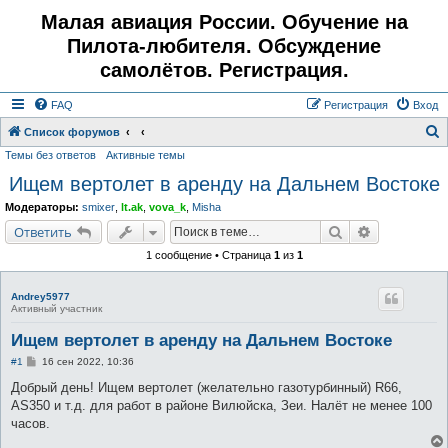
Малая авиация России. Обучение на
Пилота-любителя. Обсуждение
самолётов. Регистрация.
FAQ
Регистрация
Вход
Список форумов
Темы без ответов
Активные темы
о
Ищем вертолет в аренду на Дальнем Востоке
и
с
Модераторы:
smixer
,
lt.ak
,
vova_k
,
Misha
к
Поиск
Расширенн
Ответить
1 сообщение • Страница
1
из
1
Andrey5977
Активный участник
Ищем вертолет в аренду на Дальнем Востоке
С
#1
16 сен 2022, 10:36
о
о
Добрый день! Ищем вертолет (желательно газотурбинный) R66,
б
AS350 и т.д. для работ в районе Вилюйска, Зеи. Налёт не менее 100
щ
е
часов.
н
и