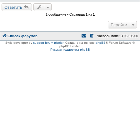
е
Ответить
1 сообщение • Страница
1
из
1
Перейти
Список форумов
Часовой пояс:
UTC+03:00
Style developer by
support forum tricolor
,
Создано на основе
phpBB
® Forum Software ©
phpBB Limited
Русская поддержка phpBB