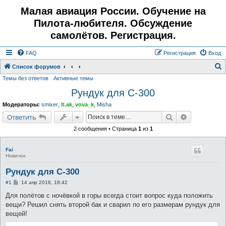
Малая авиация России. Обучение на
Пилота-любителя. Обсуждение
самолётов. Регистрация.
FAQ
Регистрация
Вход
Список форумов
Темы без ответов
Активные темы
о
Рундук для С-300
и
с
Модераторы:
smixer
,
lt.ak
,
vova_k
,
Misha
к
Поиск
Расширенн
Ответить
2 сообщения • Страница
1
из
1
Fai
Новичок
Рундук для С-300
С
#1
14 апр 2018, 18:42
о
о
Для полётов с ночёвкой в горы всегда стоит вопрос куда положить
б
вещи? Решил снять второй бак и сварил по его размерам рундук для
щ
е
вещей!
н
и