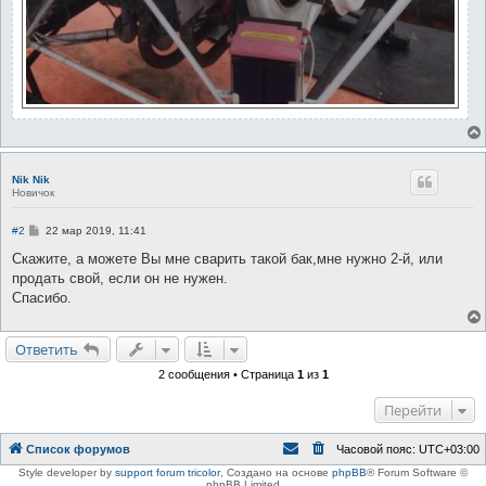
Nik Nik
Новичок
С
#2
22 мар 2019, 11:41
о
о
Скажите, а можете Вы мне сварить такой бак,мне нужно 2-й, или
б
продать свой, если он не нужен.
щ
е
Спасибо.
н
и
е
Ответить
2 сообщения • Страница
1
из
1
Перейти
Список форумов
Часовой пояс:
UTC+03:00
Style developer by
support forum tricolor
,
Создано на основе
phpBB
® Forum Software ©
phpBB Limited