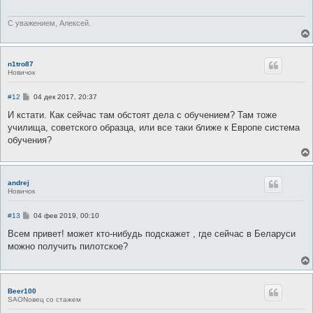
С уважением, Алексей.
n1tro87
Новичок
С
#12
04 дек 2017, 20:37
о
о
И кстати. Как сейчас там обстоят дела с обучением? Там тоже
б
училища, советского образца, или все таки ближе к Европе система
щ
е
обучения?
н
и
е
andrej
Новичок
С
#13
04 фев 2019, 00:10
о
о
Всем привет! может кто-нибудь подскажет , где сейчас в Беларуси
б
можно получить пилотское?
щ
е
н
и
е
Beer100
SAONовец со стажем