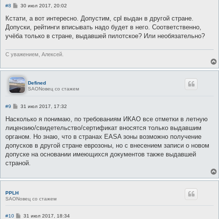
С
#8
30 июл 2017, 20:02
о
о
Кстати, а вот интересно. Допустим, cpl выдан в другой стране.
б
Допуски, рейтинги вписывать надо будет в него. Соответственно,
щ
е
учёба только в стране, выдавшей пилотское? Или необязательно?
н
и
е
С уважением, Алексей.
Defined
SAONовец со стажем
С
#9
31 июл 2017, 17:32
о
о
Насколько я понимаю, по требованиям ИКАО все отметки в летную
б
лицензию/свидетельство/сертификат вносятся только выдавшим
щ
е
органом. Но знаю, что в странах EASA зоны возможно получение
н
допусков в другой стране еврозоны, но с внесением записи о новом
и
е
допуске на основании имеющихся документов также выдавшей
страной.
PPLH
SAONовец со стажем
С
#10
31 июл 2017, 18:34