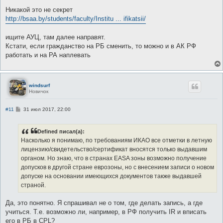
о
о
Никакой это не секрет
б
http://bsaa.by/students/faculty/Institu ... ifikatsii/
щ
е
н
ищите АУЦ, там далее направят.
и
е
Кстати, если гражданство на РБ сменить, то можно и в АК РФ
работать и на РА наплевать
windsurf
Новичок
С
#11
31 июл 2017, 22:00
о
о
б
Defined писал(а):
щ
е
Насколько я понимаю, по требованиям ИКАО все отметки в летную
н
лицензию/свидетельство/сертификат вносятся только выдавшим
и
е
органом. Но знаю, что в странах EASA зоны возможно получение
допусков в другой стране еврозоны, но с внесением записи о новом
допуске на основании имеющихся документов также выдавшей
страной.
Да, это понятно. Я спрашивал не о том, где делать запись, а где
учиться. Т.е. возможно ли, например, в РФ получить IR и вписать
его в РБ в CPL?