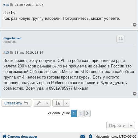
С
#14
04 фев 2019, 11:26
о
о
dac.by
б
Как раз новую группу набрали. Поторопитесь, может успеете.
щ
е
н
и
е
migorbenko
Новичок
С
#15
18 апр 2019, 13:34
о
о
Всем привет, хочу получить CPL на робинсон, при наличии ppl и
б
налёта 200 часов раньше было не проблема но сейчас в России это
щ
е
не возможно! Сейчас звонил в Минск по КПК говорят если наберётся
н
группа от 4 человек то готовы провести курсы. Есть у кого-то
и
е
желание получить cpl на Робинсон звоните пишите будем думать
совместно. Всем удачи 89619795977 Михаил
Ответить
1
2
След.
21 сообщение
Перейти
Список форумов
Часовой пояс:
UTC+03:00