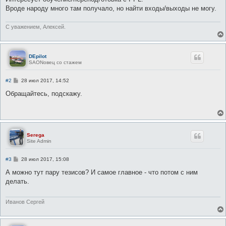
щ
е
Вроде народу много там получало, но найти входы/выходы не могу.
н
и
е
С уважением, Алексей.
DEpilot
SAONовец со стажем
С
#2
28 июл 2017, 14:52
о
о
Обращайтесь, подскажу.
б
щ
е
н
и
е
Serega
Site Admin
С
#3
28 июл 2017, 15:08
о
о
А можно тут пару тезисов? И самое главное - что потом с ним
б
делать.
щ
е
н
и
Иванов Сергей
е