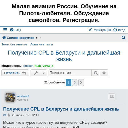
Малая авиация России. Обучение на
Пилота-любителя. Обсуждение
самолётов. Регистрация.
FAQ
Регистрация
Вход
Список форумов
Темы без ответов
Активные темы
о
Получение CPL в Беларуси и дальнейшая
и
жизнь
с
к
Модераторы:
smixer
,
lt.ak
,
vova_k
Поиск
Расширенн
Ответить
1
2
След.
21 сообщение
windsurf
Новичок
Получение CPL в Беларуси и дальнейшая жизнь
С
#1
28 июл 2017, 12:41
о
о
Может кто в курсе насчет путей получения CPL у соседей?
б
Интересует обучение/переподготовка с PPL.