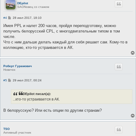
DEpilot
SAONовец со стажем
С
#4
28 июл 2017, 18:10
о
о
Имея PPL и налет 200 часов, пройдя переподготовку, можно
б
получить белорусский CPL, с многодвигательным типом в том
щ
е
числе.
н
Что с ним дальше делать каждый для себя решает сам. Кому-то в
и
е
коллекцию, кто-то устраивается в АК.
Роберт Гурамович
Новичок
С
#5
29 июл 2017, 00:24
о
о
б
DEpilot писал(а):
щ
е
...кто-то устраивается в АК.
н
и
е
В белорусскую? Или есть опции по другим странам?
TSO
Активный участник