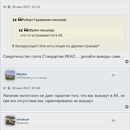
С
#6
29 июл 2017, 01:14
о
о
б
Роберт Гурамович писал(а):
щ
е
н
DEpilot писал(а):
и
е
...кто-то устраивается в АК.
В белорусскую? Или есть опции по другим странам?
Свидетельство соотв Стандартам ИКАО.... делайте выводы сами....
DEpilot
SAONовец со стажем
С
#7
29 июл 2017, 07:46
о
о
Наличие пилотского не дает гарантии того, что вас возьмут в АК, но
б
при его отсутствии вас гарантированно не возьмут.
щ
е
н
и
е
windsurf
Новичок