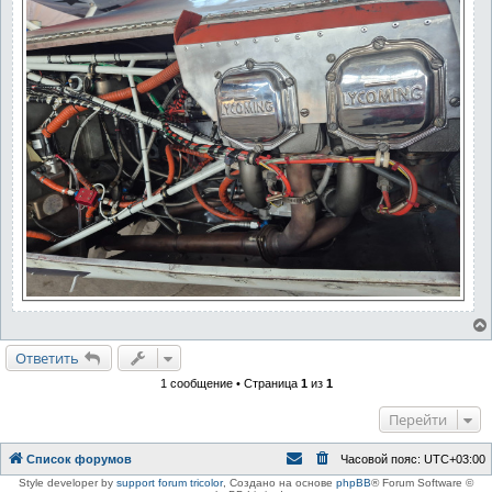
Ответить
1 сообщение • Страница
1
из
1
Перейти
Список форумов
Часовой пояс:
UTC+03:00
Style developer by
support forum tricolor
,
Создано на основе
phpBB
® Forum Software ©