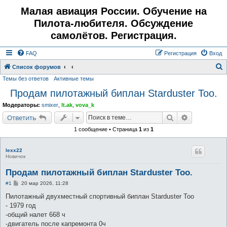
Малая авиация России. Обучение на
Пилота-любителя. Обсуждение
самолётов. Регистрация.
FAQ
Регистрация
Вход
Список форумов
Темы без ответов
Активные темы
о
Продам пилотажный биплан Starduster Too.
и
с
Модераторы:
smixer
,
lt.ak
,
vova_k
к
Поиск
Расширенн
Ответить
1 сообщение • Страница
1
из
1
lexx22
Новичок
Продам пилотажный биплан Starduster Too.
С
#1
20 мар 2026, 11:28
о
о
Пилотажный двухместный спортивный биплан Starduster Too
б
- 1979 год
щ
е
-общий налет 668 ч
н
-двигатель после капремонта 0ч
и