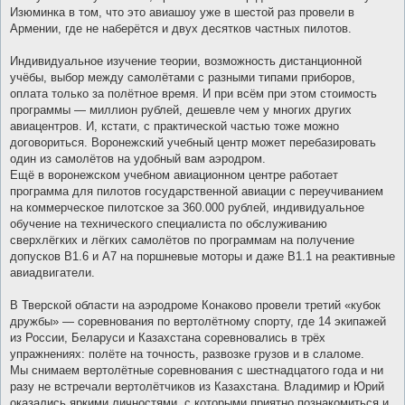
Изюминка в том, что это авиашоу уже в шестой раз провели в
Армении, где не наберётся и двух десятков частных пилотов.
Индивидуальное изучение теории, возможность дистанционной
учёбы, выбор между самолётами с разными типами приборов,
оплата только за полётное время. И при всём при этом стоимость
программы ― миллион рублей, дешевле чем у многих других
авиацентров. И, кстати, с практической частью тоже можно
договориться. Воронежский учебный центр может перебазировать
один из самолётов на удобный вам аэродром.
Ещё в воронежском учебном авиационном центре работает
программа для пилотов государственной авиации с переучиванием
на коммерческое пилотское за 360.000 рублей, индивидуальное
обучение на технического специалиста по обслуживанию
сверхлёгких и лёгких самолётов по программам на получение
допусков B1.6 и А7 на поршневые моторы и даже В1.1 на реактивные
авиадвигатели.
В Тверской области на аэродроме Конаково провели третий «кубок
дружбы» ― соревнования по вертолётному спорту, где 14 экипажей
из России, Беларуси и Казахстана соревновались в трёх
упражнениях: полёте на точность, развозке грузов и в слаломе.
Мы снимаем вертолётные соревнования с шестнадцатого года и ни
разу не встречали вертолётчиков из Казахстана. Владимир и Юрий
оказались яркими личностями, с которыми приятно познакомиться и