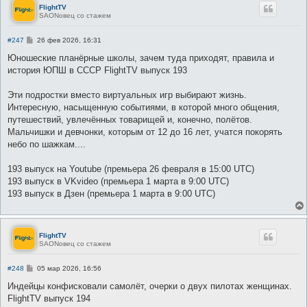
FlightTV
SAONовец со стажем
С
#247
26 фев 2026, 16:31
о
о
Юношеские планёрные школы, зачем туда приходят, правила и
б
история ЮПШ в СССР FlightTV выпуск 193
щ
е
н
Эти подростки вместо виртуальных игр выбирают жизнь.
и
е
Интересную, насыщенную событиями, в которой много общения,
путешествий, увлечённых товарищей и, конечно, полётов.
Мальчишки и девчонки, которым от 12 до 16 лет, учатся покорять
небо по шажкам....
193 выпуск на Youtube (премьера 26 февраля в 15:00 UTC)
193 выпуск в VKvideo (премьера 1 марта в 9:00 UTC)
193 выпуск в Дзен (премьера 1 марта в 9:00 UTC)
FlightTV
SAONовец со стажем
С
#248
05 мар 2026, 16:56
о
о
Индейцы конфисковали самолёт, очерки о двух пилотах женщинах.
б
FlightTV выпуск 194
щ