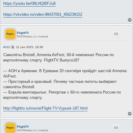
н
https://youtu.be/08LHQiBFJu8
и
е
https://vkvideo.ru/video-98437001_456239152
FlightTV
SAONовец со стажем
С
#242
11 сен 2025, 18:38
о
о
Самолёты Bristell, Armenia AirFest, 60-й чемпионат России по
б
вертолётному спорту. FlightTV Выпуск187
щ
е
н
― АОН в Армении. В Ереване 20 сентября пройдёт шестой Armenia
и
е
AirFest.
― Просторный и красивый. Почему частные пилоты выбирают
самолёты Bristell.
― Борьба винтокрылых. Репортаж с 60-го чемпионата России по
вертолётному спорту.
http://flighttv.ru/movie/Flight-TV-Vypusk-187.html
FlightTV
SAONовец со стажем