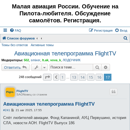
Малая авиация России. Обучение на
Пилота-любителя. Обсуждение
самолётов. Регистрация.
FAQ
Регистрация
Вход
Список форумов
Темы без ответов
Активные темы
о
Авиационная телепрограмма FlightTV
и
с
Модераторы:
502
,
smixer
,
lt.ak
,
vova_k
,
ЛОДОЧНИК
к
Поиск
Расширенн
Ответить
Страница
17
из
17
1
13
14
15
16
17
Пред.
248 сообщений
…
FlightTV
SAONовец со стажем
Авиационная телепрограмма FlightTV
С
#241
21 авг 2025, 17:55
о
о
Слёт любителей авиации. Фонд Капаниной, АУЦ Первушино, история
б
СЛА, новости АОН. FlightTV Выпуск 186
щ
е