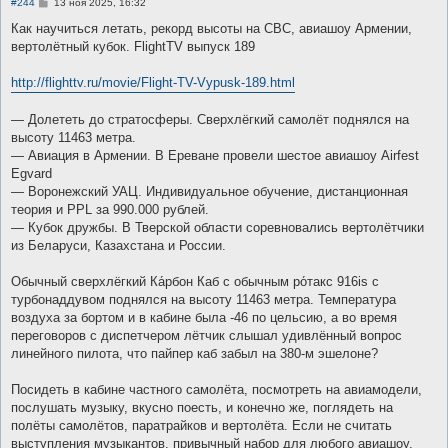
С
#244
13 ноя 2025, 16:32
о
о
Как научиться летать, рекорд высоты на СВС, авиашоу Армении,
б
вертолётный кубок. FlightTV выпуск 189
щ
е
н
http://flighttv.ru/movie/Flight-TV-Vypusk-189.html
и
е
― Долететь до стратосферы. Сверхлёгкий самолёт поднялся на
высоту 11463 метра.
― Авиация в Армении. В Ереване провели шестое авиашоу Airfest
Egvard
― Воронежский УАЦ. Индивидуальное обучение, дистанционная
теория и PPL за 990.000 рублей.
― Кубок дружбы. В Тверской области соревновались вертолётчики
из Беларуси, Казахстана и России.
Обычный сверхлёгкий Ка́рбон Каб с обычным ро́такс 916is с
турбонаддувом поднялся на высоту 11463 метра. Температура
воздуха за бортом и в кабине была -46 по цельсию, а во время
переговоров с диспетчером лётчик слышал удивлённый вопрос
линейного пилота, что пайпер каб забыл на 380-м эшелоне?
Посидеть в кабине частного самолёта, посмотреть на авиамодели,
послушать музыку, вкусно поесть, и конечно же, поглядеть на
полёты самолётов, паратрайков и вертолёта. Если не считать
выступления музыкантов, привычный набор для любого авиашоу.