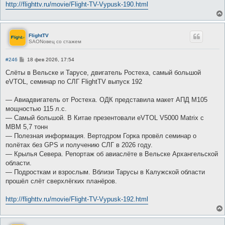
http://flighttv.ru/movie/Flight-TV-Vypusk-190.html
FlightTV
SAONовец со стажем
С
#246
18 фев 2026, 17:54
о
о
Слёты в Вельске и Тарусе, двигатель Ростеха, самый большой
б
eVTOL, семинар по СЛГ FlightTV выпуск 192
щ
е
н
― Авиадвигатель от Ростеха. ОДК представила макет АПД М105
и
е
мощностью 115 л.с.
― Самый большой. В Китае презентовали eVTOL V5000 Matrix с
МВМ 5,7 тонн
― Полезная информация. Вертодром Горка провёл семинар о
полётах без GPS и получению СЛГ в 2026 году.
― Крылья Севера. Репортаж об авиаслёте в Вельске Архангельской
области.
― Подросткам и взрослым. Вблизи Тарусы в Калужской области
прошёл слёт сверхлёгких планёров.
http://flighttv.ru/movie/Flight-TV-Vypusk-192.html