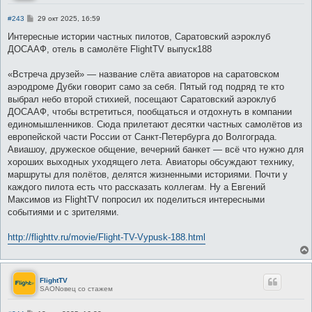
С
#243
29 окт 2025, 16:59
о
о
Интересные истории частных пилотов, Саратовский аэроклуб
б
ДОСААФ, отель в самолёте FlightTV выпуск188
щ
е
н
«Встреча друзей» ― название слёта авиаторов на саратовском
и
е
аэродроме Дубки говорит само за себя. Пятый год подряд те кто
выбрал небо второй стихией, посещают Саратовский аэроклуб
ДОСААФ, чтобы встретиться, пообщаться и отдохнуть в компании
единомышленников. Сюда прилетают десятки частных самолётов из
европейской части России от Санкт-Петербурга до Волгограда.
Авиашоу, дружеское общение, вечерний банкет ― всё что нужно для
хороших выходных уходящего лета. Авиаторы обсуждают технику,
маршруты для полётов, делятся жизненными историями. Почти у
каждого пилота есть что рассказать коллегам. Ну а Евгений
Максимов из FlightTV попросил их поделиться интересными
событиями и с зрителями.
http://flighttv.ru/movie/Flight-TV-Vypusk-188.html
FlightTV
SAONовец со стажем