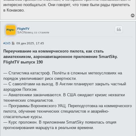
интересно пообщаться. Они говорят, что тоже были рады прилететь
в Конаково.
FlightTV
SAONовец со стажем
С
#245
09 дек 2025, 17:45
о
о
Переучивание на коммерческого пилота, как стать
б
авиатехником, аэронавигационное приложение SmartSky.
щ
е
FlightTV выпуск 190
н
и
е
― Статистика катастроф. Полёты в сложных метеоусловиях на
порядок увеличивают риск смертности.
― С самолётами на выход. В Англии планируют закрыть частный
аэродром Попхэм.
― Авиатехники заканчиваются. В США ожидают кризис нехватки
технических специалистов.
― Программы Воронежского УАЦ. Переподготовка на коммерческого
пилота, обучение технических специалистов и аварийно-
спасательные курсы.
― Курс проложен. В приложении SmartSky появилась опция
прогнозирования маршрута в реальном времени.