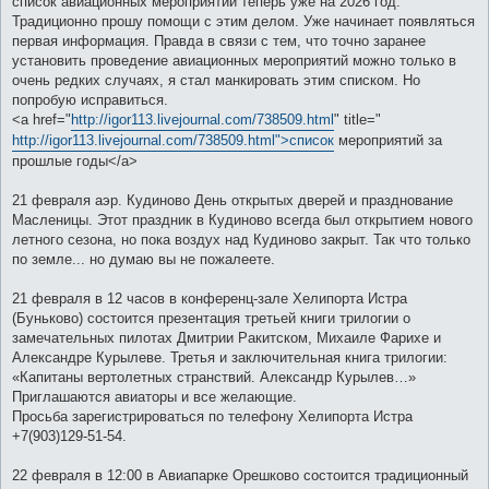
список авиационных мероприятий теперь уже на 2026 год.
щ
е
Традиционно прошу помощи с этим делом. Уже начинает появляться
н
первая информация. Правда в связи с тем, что точно заранее
и
е
установить проведение авиационных мероприятий можно только в
очень редких случаях, я стал манкировать этим списком. Но
попробую исправиться.
<a href="
http://igor113.livejournal.com/738509.html
" title="
http://igor113.livejournal.com/738509.html">список
мероприятий за
прошлые годы</a>
21 февраля аэр. Кудиново День открытых дверей и празднование
Масленицы. Этот праздник в Кудиново всегда был открытием нового
летного сезона, но пока воздух над Кудиново закрыт. Так что только
по земле... но думаю вы не пожалеете.
21 февраля в 12 часов в конференц-зале Хелипорта Истра
(Буньково) состоится презентация третьей книги трилогии о
замечательных пилотах Дмитрии Ракитском, Михаиле Фарихе и
Александре Курылеве. Третья и заключительная книга трилогии:
«Капитаны вертолетных странствий. Александр Курылев…»
Приглашаются авиаторы и все желающие.
Просьба зарегистрироваться по телефону Хелипорта Истра
+7(903)129-51-54.
22 февраля в 12:00 в Авиапарке Орешково состоится традиционный