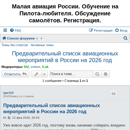
Малая авиация России. Обучение на
Пилота-любителя. Обсуждение
самолётов. Регистрация.
FAQ
Регистрация
Вход
Список форумов
Темы без ответов
Активные темы
о
Предварительный список авиационных
и
мероприятий в России на 2026 год
с
к
Модераторы:
502
,
smixer
,
lt.ak
Поиск
Расширенн
Ответить
1 сообщение • Страница
1
из
1
igor113
SAONовец со стажем
Предварительный список авиационных
мероприятий в России на 2026 год
С
#1
12 фев 2026, 20:03
о
о
Уже вовсю идет 2026 год, поэтому вновь начинаю собирать воедино
б