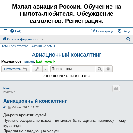
Малая авиация России. Обучение на
Пилота-любителя. Обсуждение
самолётов. Регистрация.
FAQ
Регистрация
Вход
Список форумов
Темы без ответов
Активные темы
о
Авиационный консалтинг
и
с
Модераторы:
smixer
,
lt.ak
,
vova_k
к
Поиск
Расширенн
Ответить
2 сообщения • Страница
1
из
1
Nfair
Новичок
Авиационный консалтинг
С
#1
04 окт 2025, 11:32
о
о
Доброго времени суток!
б
Нужного раздела не нашел, но может быть админы перенесут тему
щ
е
куда надо.
н
Предлагаю следующие услуги:
и