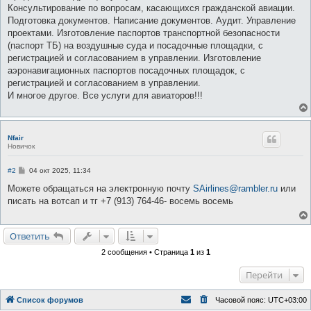
е
Консультирование по вопросам, касающихся гражданской авиации.
Подготовка документов. Написание документов. Аудит. Управление
проектами. Изготовление паспортов транспортной безопасности
(паспорт ТБ) на воздушные суда и посадочные площадки, с
регистрацией и согласованием в управлении. Изготовление
аэронавигационных паспортов посадочных площадок, с
регистрацией и согласованием в управлении.
И многое другое. Все услуги для авиаторов!!!
Nfair
Новичок
С
#2
04 окт 2025, 11:34
о
о
Можете обращаться на электронную почту
SAirlines@rambler.ru
или
б
писать на вотсап и тг +7 (913) 764-46- восемь восемь
щ
е
н
и
Ответить
е
2 сообщения • Страница
1
из
1
Перейти
Список форумов
Часовой пояс:
UTC+03:00