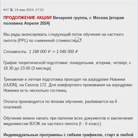
С
#47
24 мар 2024, 17:22
о
о
ПРОДОЛЖЕНИЕ АКЦИИ!
Вечерняя группа, г. Москва (вторая
б
половина Апреля 2024)
щ
е
н
Мы рады анонсировать следующий поток обучения на частного
и
е
пилота (PPL) по сниженной стоимости
Стоимость: 1 198 000 ₽ -> 1 046 000 ₽
График теоретической подготовки: понедельник, вторник, четверг, с
18.30 до 23.00 (3 месяца).
Тренажная и летная подготовка проходит на аэродроме Новинки
(UUDN), на Cessna 172. Для комфортного проживания на аэродроме
Новинки есть несколько гостиниц.
Оплата производится по блокам обучения, разбивается на 6
платежей.
Обучение можно начать при наличии всех документов и заключения
медкомиссии ВЛЭК на частного пилота (I - II класс).
Индивидуальные программы с гибким графиком, старт в любой