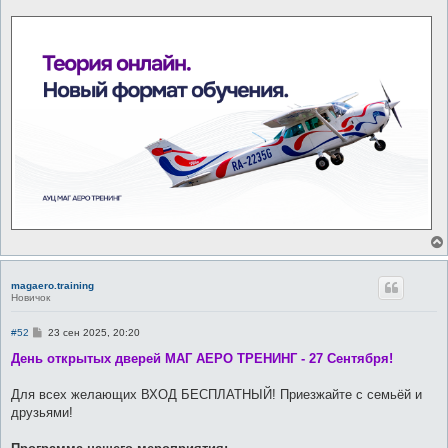
magaero.training
Новичок
С
#52
23 сен 2025, 20:20
о
о
День открытых дверей МАГ АЕРО ТРЕНИНГ - 27 Сентября!
б
щ
е
Для всех желающих ВХОД БЕСПЛАТНЫЙ! Приезжайте с семьёй и
н
друзьями!
и
е