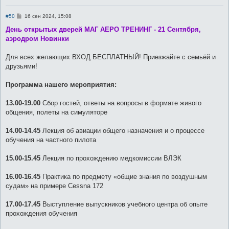
С
#50
16 сен 2024, 15:08
о
о
День открытых дверей МАГ АЕРО ТРЕНИНГ - 21 Сентября,
б
аэродром Новинки
щ
е
н
Для всех желающих ВХОД БЕСПЛАТНЫЙ! Приезжайте с семьёй и
и
е
друзьями!
Программа нашего мероприятия:
13.00-19.00
Сбор гостей, ответы на вопросы в формате живого
общения, полеты на симуляторе
14.00-14.45
Лекция об авиации общего назначения и о процессе
обучения на частного пилота
15.00-15.45
Лекция по прохождению медкомиссии ВЛЭК
16.00-16.45
Практика по предмету «общие знания по воздушным
судам» на примере Cessna 172
17.00-17.45
Выступление выпускников учебного центра об опыте
прохождения обучения