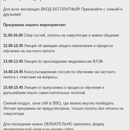
б
щ
е
Для всех желающих ВХОД БЕСПЛАТНЫЙ! Приезжайте с семьёй и
н
друзьями!
и
е
Программа нашего мероприятия:
11.00-16.00
Сбор гостей, полёты на симуляторе и живое общение
12.00-12.45
Лекция об авиации общего назначения и процессе
обучения на частного пилота
13.00-13.45
Лекция по прохождению медкомиссии ВЛЭК
14.00-14.45
Консультационная сессия по обучению на частного
пилота с ответами на вопросы
15.00-15.45
Лекция от выпускника о процессе обучения и
дальнейшем опыте самостоятельных полётов
Свежий воздух, зона chill & BBQ, где можно вкусно пообедать.
Летная программа не предусмотрена, только полеты без оплаты на
симуляторе.
Для посещения нужно ОБЯЗАТЕЛЬНО заполнить форму
автоматической записи на нашем сайте.