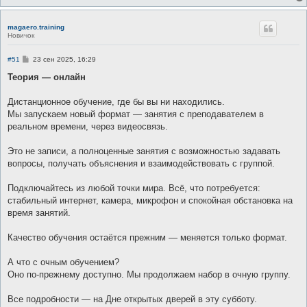
magaero.training
Новичок
С
#51
23 сен 2025, 16:29
о
о
Теория — онлайн
б
щ
е
Дистанционное обучение, где бы вы ни находились.
н
Мы запускаем новый формат — занятия с преподавателем в
и
е
реальном времени, через видеосвязь.
Это не записи, а полноценные занятия с возможностью задавать
вопросы, получать объяснения и взаимодействовать с группой.
Подключайтесь из любой точки мира. Всё, что потребуется:
стабильный интернет, камера, микрофон и спокойная обстановка на
время занятий.
Качество обучения остаётся прежним — меняется только формат.
А что с очным обучением?
Оно по-прежнему доступно. Мы продолжаем набор в очную группу.
Все подробности — на Дне открытых дверей в эту субботу.