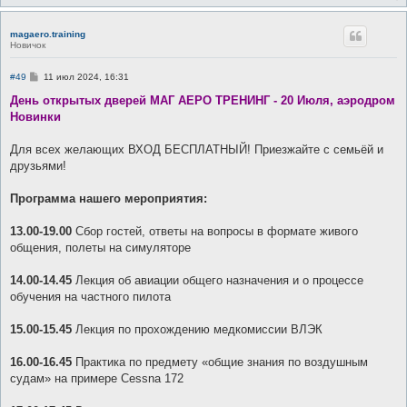
magaero.training
Новичок
С
#49
11 июл 2024, 16:31
о
о
День открытых дверей МАГ АЕРО ТРЕНИНГ - 20 Июля, аэродром
б
Новинки
щ
е
н
Для всех желающих ВХОД БЕСПЛАТНЫЙ! Приезжайте с семьёй и
и
е
друзьями!
Программа нашего мероприятия:
13.00-19.00
Сбор гостей, ответы на вопросы в формате живого
общения, полеты на симуляторе
14.00-14.45
Лекция об авиации общего назначения и о процессе
обучения на частного пилота
15.00-15.45
Лекция по прохождению медкомиссии ВЛЭК
16.00-16.45
Практика по предмету «общие знания по воздушным
судам» на примере Cessna 172