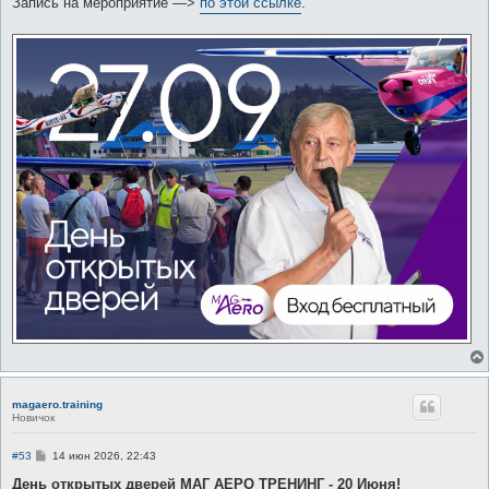
Запись на мероприятие —>
по этой ссылке
.
magaero.training
Новичок
С
#53
14 июн 2026, 22:43
о
о
День открытых дверей МАГ АЕРО ТРЕНИНГ - 20 Июня!