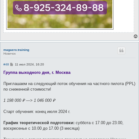
magaero.training
Новичок
С
#48
11 июл 2024, 16:20
о
о
Группа выходного дня, г. Москва
б
щ
е
Приглашаем на следующий поток обучения на частного пилота (PPL)
н
по сниженной стоимости!
и
е
1 198 000 ₽ —> 1 046 000 ₽
Старт обучения: конец июля 2024 г.
График теоретической подготовки:
суббота с 17.00 до 23.00,
воскресенье с 10.00 до 17.00 (3 месяца)