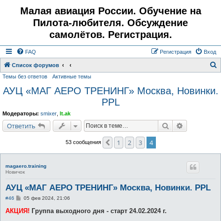
Малая авиация России. Обучение на
Пилота-любителя. Обсуждение
самолётов. Регистрация.
FAQ
Регистрация
Вход
Список форумов
Темы без ответов
Активные темы
о
АУЦ «МАГ АЕРО ТРЕНИНГ» Москва, Новинки.
и
PPL
с
к
Модераторы:
smixer
,
lt.ak
Поиск
Расширенн
Ответить
1
2
3
4
Пред.
53 сообщения
magaero.training
Новичок
АУЦ «МАГ АЕРО ТРЕНИНГ» Москва, Новинки. PPL
С
#46
05 фев 2024, 21:06
о
о
АКЦИЯ!
Группа выходного дня - старт 24.02.2024 г.
б