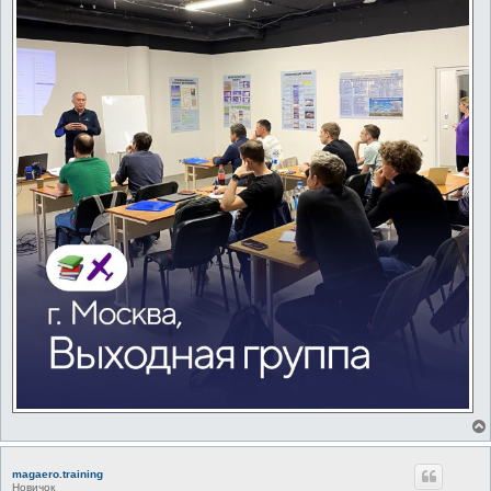
magaero.training
Новичок