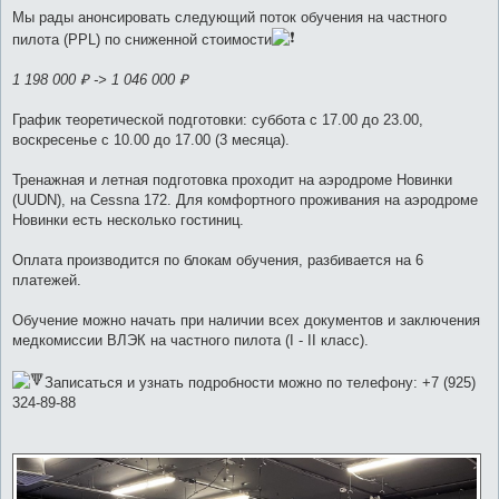
щ
е
Мы рады анонсировать следующий поток обучения на частного
н
пилота (PPL) по сниженной стоимости
и
е
1 198 000 ₽ -> 1 046 000 ₽
График теоретической подготовки: суббота с 17.00 до 23.00,
воскресенье с 10.00 до 17.00 (3 месяца).
Тренажная и летная подготовка проходит на аэродроме Новинки
(UUDN), на Cessna 172. Для комфортного проживания на аэродроме
Новинки есть несколько гостиниц.
Оплата производится по блокам обучения, разбивается на 6
платежей.
Обучение можно начать при наличии всех документов и заключения
медкомиссии ВЛЭК на частного пилота (I - II класс).
Записаться и узнать подробности можно по телефону: +7 (925)
324-89-88