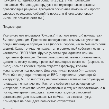
"Суховка" Владимирской области (ZB11). У нас произошло
щ
е
несчастье. На площадке орудуют неподконтрольные органам
н
правопорядка рейдеры. Требуется посильная помощь или просто
и
е
широкое освещение событий (в прессе, в блогосфере, среди
имеющих возможности лиц).
Предыстория:
Уже много лет площадка "Суховка" (паспорт имеется) принадлежит
3м совладельцам. Просто как совокупность земельных участков
общей площадью порядка 60га (полоса, перрон, часть бывшего поля
рядом). Какие-то участки находятся в совместной собственности - в
частности, ГВПП 850м. Другие участки принадлежат нам как
отдельным физлицам. Земля сельскохозяйственного назначения,
однако по этому поводу претензий последнее время нет (вернее, не
было) - земля косится, трава отдаётся фермеру, кое-что
используется под посадки. Два участника проекта (я - Шлыков
Евгений и ещё один товарищ из ВВС, в прошлом - училищный
инструктор, МС по пилотажу на реактивных) активно эксплуатируют
площадку по назначению. Как то: в собственных авиационных
интересах, в качестве места дозаправки и отдыха перелётчиков, а в
последнее время площадка также используется сторонней
организацией для немаловажных сейчас, так скажем, нужд.
Коммерция на площадке полностью отсутствует.