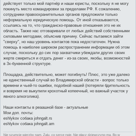
действует только мой партнёр и наши юристы, поскольку я не могу
покинуть место командировки за пределами РФ. К сожалению,
сотрудники правоохранительных органов предложили только
неформальную юридическую помощь. От иной отказываются,
ссылаясь на то, что гражданско-правовые отношения это не их
область. Также нас отговаривали от любых действий собственными
силовыми методами, объяснив причину. Сейчас пытаемся зайти
"сверху", но наш уровень контактов пока недостаточен. Нужна
помощь в наиболее широком распространении информации об этом
случае, поскольку до сих пор захватчики убеждали других своих
жертв смириться и отдать денег - из-за своих, якобы, возможностей
в 3х-буквенной структуре.
Площадка, действительно, может погибнуть! Плюс, это уже далеко
не единственный случай во Владимирской области - вопрос только
времени и чьей-то ошибки, подобной нашей (потеряли бдительность
и вовремя не выкупили крохотный копеечный, но важный участок у
явного алкоголика).
Наши контакты в реаашной базе - актуальные
Мои доп. почты:
eshlykov собака johngalt.rs
eshlykov собака johngalt.am
Nie szumcie wierzby nam. Żalu, co serce rwie. Nie płacz dziewczyno ma, Bo w