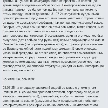
Третий наш участник самоустранился от проекта и в настоящее
время ведёт асоциальный образ жизни. Некоторое время назад он
накопил алиментов более чем на 1млн.р. и не предпринимал по
этому поводу никаких действий. 31.07.24 калужским судом было
принято решение о продаже его земельных участков с торгов, о чём
он даже не удосужился сообщить нам по причине, указанной выше.
Говорит, что даже сам не знал об этом сам (либо, мягко говоря, был
физически не в состоянии участвовать в процессе как
заинтересованная сторона). В результате, один из его участков был
выкуплен (даты сейчас под рукой нет) неким владимирцем по имени
Репкин Сергей (паспортные данные есть), который хорошо известен
во Владимирской области подобными делами. В свою очередь,
указанный гражданин (с его же слов) не является самостоятельным
интересантом, а представляет некую неформальную структуру,
которая по имеющимся данным, имеет покровительство местного
руководства одной силовой структуры (исходя их моей информации,
возможно, так и есть).
Собственно, события:
08.08.25 на площадку заехали 5 людей во главе с упомянутым
Репкиным. С собой они пригнали автокран, перегородили один из
ангаров с техникой (мой), стоящий на, якобы, их земле. Заявили
свои права на землю (документы были предъявлены) и объявили,
что приступают к разборке 2х наших ангаров и 10-киловольтного