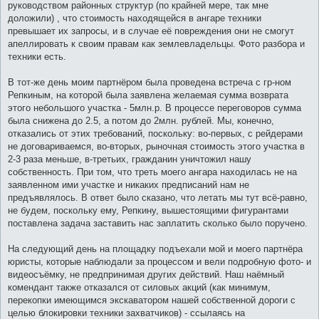
руководством районных структур (по крайней мере, так мне
доложили) , что стоимость находящейся в ангаре техники
превышает их запросы, и в случае её повреждения они не смогут
апеллировать к своим правам как землевладельцы. Фото разбора и
техники есть.
В тот-же день моим партнёром была проведена встреча с гр-ном
Репкиным, на которой была заявлена желаемая сумма возврата
этого небольшого участка - 5млн.р. В процессе переговоров сумма
была снижена до 2.5, а потом до 2млн. рублей. Мы, конечно,
отказались от этих требований, поскольку: во-первых, с рейдерами
не договариваемся, во-вторых, рыночная стоимость этого участка в
2-3 раза меньше, в-третьих, гражданин уничтожил нашу
собственность. При том, что треть моего ангара находилась не на
заявленном ими участке и никаких предписаний нам не
предъявлялось. В ответ было сказано, что летать мы тут всё-равно,
не будем, поскольку ему, Репкину, вышестоящими фигурантами
поставлена задача заставить нас заплатить сколько было поручено.
На следующий день на площадку подъехали мой и моего партнёра
юристы, которые наблюдали за процессом и вели подробную фото- и
видеосъёмку, не предпринимая других действий. Наш наёмный
комендант также отказался от силовых акций (как минимум,
перекопки имеющимся экскаватором нашей собственной дороги с
целью блокировки техники захватчиков) - ссылаясь на