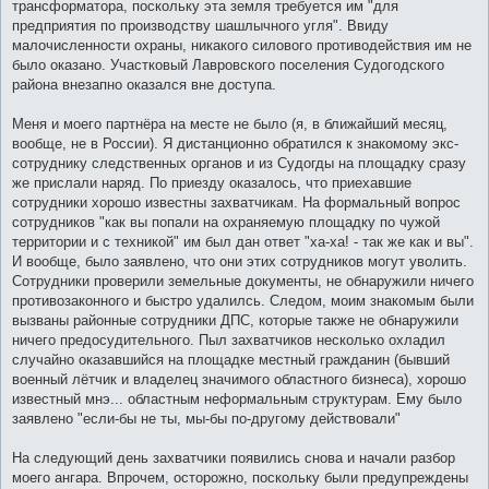
трансформатора, поскольку эта земля требуется им "для
предприятия по производству шашлычного угля". Ввиду
малочисленности охраны, никакого силового противодействия им не
было оказано. Участковый Лавровского поселения Судогодского
района внезапно оказался вне доступа.
Меня и моего партнёра на месте не было (я, в ближайший месяц,
вообще, не в России). Я дистанционно обратился к знакомому экс-
сотруднику следственных органов и из Судогды на площадку сразу
же прислали наряд. По приезду оказалось, что приехавшие
сотрудники хорошо известны захватчикам. На формальный вопрос
сотрудников "как вы попали на охраняемую площадку по чужой
территории и с техникой" им был дан ответ "ха-ха! - так же как и вы".
И вообще, было заявлено, что они этих сотрудников могут уволить.
Сотрудники проверили земельные документы, не обнаружили ничего
противозаконного и быстро удалилсь. Следом, моим знакомым были
вызваны районные сотрудники ДПС, которые также не обнаружили
ничего предосудительного. Пыл захватчиков несколько охладил
случайно оказавшийся на площадке местный гражданин (бывший
военный лётчик и владелец значимого областного бизнеса), хорошо
известный мнэ... областным неформальным структурам. Ему было
заявлено "если-бы не ты, мы-бы по-другому действовали"
На следующий день захватчики появились снова и начали разбор
моего ангара. Впрочем, осторожно, поскольку были предупреждены