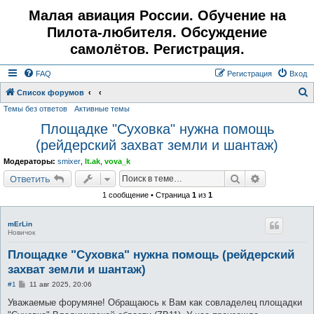
Малая авиация России. Обучение на
Пилота-любителя. Обсуждение
самолётов. Регистрация.
FAQ
Регистрация
Вход
Список форумов
Темы без ответов
Активные темы
о
Площадке "Суховка" нужна помощь
и
(рейдерский захват земли и шантаж)
с
к
Модераторы:
smixer
,
lt.ak
,
vova_k
Поиск
Расширенн
Ответить
1 сообщение • Страница
1
из
1
mErLin
Новичок
Площадке "Суховка" нужна помощь (рейдерский
захват земли и шантаж)
С
#1
11 авг 2025, 20:06
о
о
Уважаемые форумяне! Обращаюсь к Вам как совладелец площадки
б