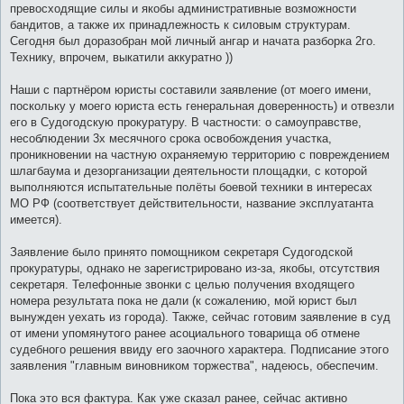
превосходящие силы и якобы административные возможности
бандитов, а также их принадлежность к силовым структурам.
Сегодня был доразобран мой личный ангар и начата разборка 2го.
Технику, впрочем, выкатили аккуратно ))
Наши с партнёром юристы составили заявление (от моего имени,
поскольку у моего юриста есть генеральная доверенность) и отвезли
его в Судогодскую прокуратуру. В частности: о самоуправстве,
несоблюдении 3х месячного срока освобождения участка,
проникновении на частную охраняемую территорию с повреждением
шлагбаума и дезорганизации деятельности площадки, с которой
выполняются испытательные полёты боевой техники в интересах
МО РФ (соответствует действительности, название эксплуатанта
имеется).
Заявление было принято помощником секретаря Судогодской
прокуратуры, однако не зарегистрировано из-за, якобы, отсутствия
секретаря. Телефонные звонки с целью получения входящего
номера результата пока не дали (к сожалению, мой юрист был
вынужден уехать из города). Также, сейчас готовим заявление в суд
от имени упомянутого ранее асоциального товарища об отмене
судебного решения ввиду его заочного характера. Подписание этого
заявления "главным виновником торжества", надеюсь, обеспечим.
Пока это вся фактура. Как уже сказал ранее, сейчас активно