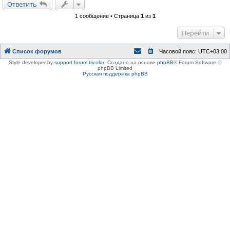
Ответить
е
1 сообщение • Страница
1
из
1
Перейти
Список форумов
Часовой пояс:
UTC+03:00
Style developer by
support forum tricolor
,
Создано на основе
phpBB
® Forum Software ©
phpBB Limited
Русская поддержка phpBB