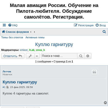
Малая авиация России. Обучение на
Пилота-любителя. Обсуждение
самолётов. Регистрация.
FAQ
Регистрация
Вход
Список форумов
Темы без ответов
Активные темы
о
Куплю гарнитуру
и
с
Модераторы:
smixer
,
lt.ak
,
vova_k
к
Поиск
Расширенн
Ответить
1 сообщение • Страница
1
из
1
Летчик
Новичок
Куплю гарнитуру
С
#1
15 фев 2025, 09:59
о
о
Куплю 4 гарнитуры на самолет.
б
щ
е
н
и