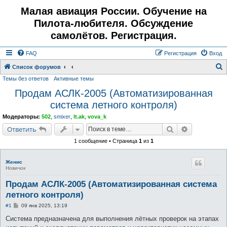
Малая авиация России. Обучение на
Пилота-любителя. Обсуждение
самолётов. Регистрация.
FAQ
Регистрация
Вход
Список форумов
Темы без ответов
Активные темы
о
Продам АСЛК-2005 (Автоматизированная
и
система летного контроля)
с
к
Модераторы:
502
,
smixer
,
lt.ak
,
vova_k
Поиск
Расширенн
Ответить
1 сообщение • Страница
1
из
1
Женис
Новичок
Продам АСЛК-2005 (Автоматизированная система
летного контроля)
С
#1
09 янв 2025, 13:19
о
о
Система предназначена для выполнения лётных проверок на этапах
б