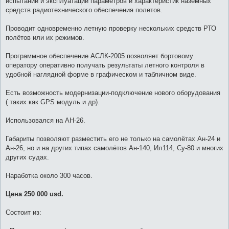
испытаний и эксплуатации параметров и характеристик наземных
щ
е
средств радиотехнического обеспечения полетов.
н
и
е
Проводит одновременно летную проверку нескольких средств РТО
полётов или их режимов.
Программное обеспечение АСЛК-2005 позволяет бортовому
оператору оперативно получать результаты летного контроля в
удобной наглядной форме в графическом и табличном виде.
Есть возможность модернизации-подключение нового оборудования
( таких как GPS модуль и др).
Использовался на АН-26.
Габариты позволяют разместить его не только на самолётах Ан-24 и
Ан-26, но и на других типах самолётов Ан-140, Ил114, Су-80 и многих
других судах.
Наработка около 300 часов.
Цена 250 000 usd.
Состоит из: