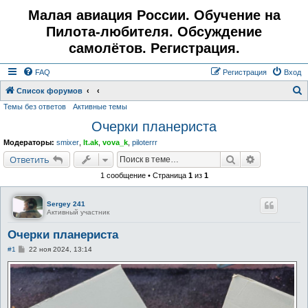
Малая авиация России. Обучение на
Пилота-любителя. Обсуждение
самолётов. Регистрация.
FAQ
Регистрация
Вход
Список форумов
Темы без ответов
Активные темы
о
Очерки планериста
и
с
Модераторы:
smixer
,
lt.ak
,
vova_k
,
piloterrr
к
Поиск
Расширенн
Ответить
1 сообщение • Страница
1
из
1
Sergey 241
Активный участник
Очерки планериста
С
#1
22 ноя 2024, 13:14
о
о
б
щ
е
н
и