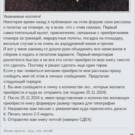
Уважаемые коллеги!
Некоторое время назад я публиковал на этом форуме свои рассказы
о полетах на планере, ну и всем, что с этим связано. Первый
самостоятельный вылет, приключения, связанные с приобретением
планера за границей, маршрутные полеты, посадка на площадку,
веселые случаи и не очень из аэродромной жизни и прочее.
И вот у меня наконец-то дошли руки объединить все написанное в
сборник и издать в печатном варианте. Первый микротираж
разлетелся быстро и не все кто хотел приобрести мою книгу смогли
это сделать. Поэтому я решил сделать еще один тираж.
Если у вас появиться желание приобрести мои рассказы прошу
сообщить мне об этом в личных сообщениях. Предлагаю
следующий порядок:
1. Вы мне сообщаете в личку о количестве экз., которые желаете
приобрести и куда их отправить (не позднее 25.11.2024)
2. После 25.11.2024 я, имея представление о количестве желающих
приобрести книгу формирую размер тиража для типографии
3. Направляю вам письмо с реквизитами куда перечислить деньги.
4. Печать около 2-3 недель.
5. Отправляю вам книгу почтой (наверно СДЕК)
Жизнь проста - ешь, спи, летай!