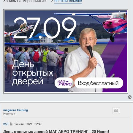
Запись на мероприятие —>
по этой ссылке
.
magaero.training
Новичок
С
#53
14 июн 2026, 22:43
о
о
День открытых дверей МАГ АЕРО ТРЕНИНГ - 20 Июня!