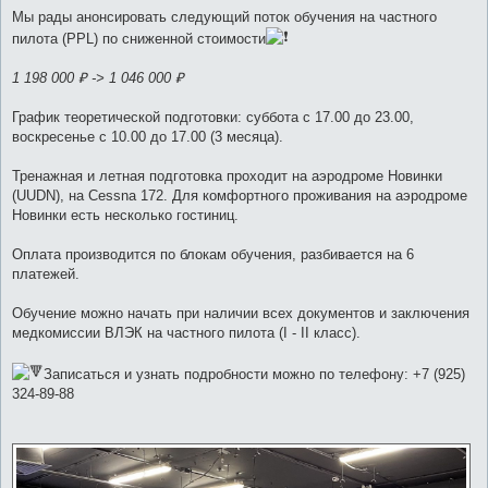
щ
е
Мы рады анонсировать следующий поток обучения на частного
н
пилота (PPL) по сниженной стоимости
и
е
1 198 000 ₽ -> 1 046 000 ₽
График теоретической подготовки: суббота с 17.00 до 23.00,
воскресенье с 10.00 до 17.00 (3 месяца).
Тренажная и летная подготовка проходит на аэродроме Новинки
(UUDN), на Cessna 172. Для комфортного проживания на аэродроме
Новинки есть несколько гостиниц.
Оплата производится по блокам обучения, разбивается на 6
платежей.
Обучение можно начать при наличии всех документов и заключения
медкомиссии ВЛЭК на частного пилота (I - II класс).
Записаться и узнать подробности можно по телефону: +7 (925)
324-89-88