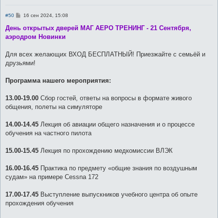
С
#50
16 сен 2024, 15:08
о
о
День открытых дверей МАГ АЕРО ТРЕНИНГ - 21 Сентября,
б
аэродром Новинки
щ
е
н
Для всех желающих ВХОД БЕСПЛАТНЫЙ! Приезжайте с семьёй и
и
е
друзьями!
Программа нашего мероприятия:
13.00-19.00
Сбор гостей, ответы на вопросы в формате живого
общения, полеты на симуляторе
14.00-14.45
Лекция об авиации общего назначения и о процессе
обучения на частного пилота
15.00-15.45
Лекция по прохождению медкомиссии ВЛЭК
16.00-16.45
Практика по предмету «общие знания по воздушным
судам» на примере Cessna 172
17.00-17.45
Выступление выпускников учебного центра об опыте
прохождения обучения