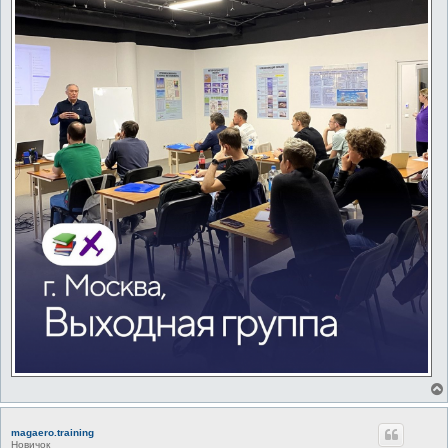
magaero.training
Новичок