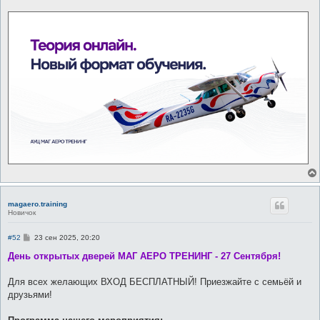
magaero.training
Новичок
С
#52
23 сен 2025, 20:20
о
о
День открытых дверей МАГ АЕРО ТРЕНИНГ - 27 Сентября!
б
щ
е
Для всех желающих ВХОД БЕСПЛАТНЫЙ! Приезжайте с семьёй и
н
друзьями!
и
е