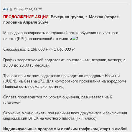
С
#47
24 мар 2024, 17:22
о
о
ПРОДОЛЖЕНИЕ АКЦИИ!
Вечерняя группа, г. Москва (вторая
б
половина Апреля 2024)
щ
е
н
Мы рады анонсировать следующий поток обучения на частного
и
е
пилота (PPL) по сниженной стоимости
Стоимость: 1 198 000 ₽ -> 1 046 000 ₽
График теоретической подготовки: понедельник, вторник, четверг, с
18.30 до 23.00 (3 месяца).
Тренажная и летная подготовка проходит на аэродроме Новинки
(UUDN), на Cessna 172. Для комфортного проживания на аэродроме
Новинки есть несколько гостиниц.
Оплата производится по блокам обучения, разбивается на 6
платежей.
Обучение можно начать при наличии всех документов и заключения
медкомиссии ВЛЭК на частного пилота (I - II класс).
Индивидуальные программы с гибким графиком, старт в любой