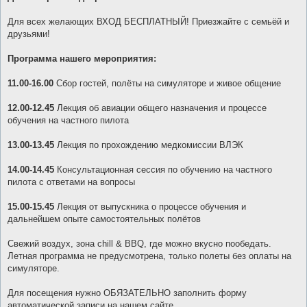
б
щ
е
Для всех желающих ВХОД БЕСПЛАТНЫЙ! Приезжайте с семьёй и
н
друзьями!
и
е
Программа нашего мероприятия:
11.00-16.00
Сбор гостей, полёты на симуляторе и живое общение
12.00-12.45
Лекция об авиации общего назначения и процессе
обучения на частного пилота
13.00-13.45
Лекция по прохождению медкомиссии ВЛЭК
14.00-14.45
Консультационная сессия по обучению на частного
пилота с ответами на вопросы
15.00-15.45
Лекция от выпускника о процессе обучения и
дальнейшем опыте самостоятельных полётов
Свежий воздух, зона chill & BBQ, где можно вкусно пообедать.
Летная программа не предусмотрена, только полеты без оплаты на
симуляторе.
Для посещения нужно ОБЯЗАТЕЛЬНО заполнить форму
автоматической записи на нашем сайте.