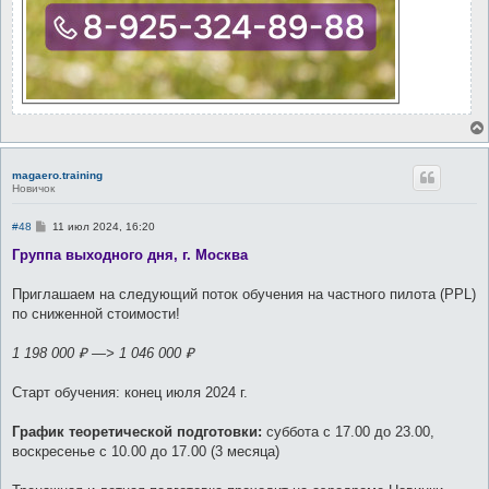
magaero.training
Новичок
С
#48
11 июл 2024, 16:20
о
о
Группа выходного дня, г. Москва
б
щ
е
Приглашаем на следующий поток обучения на частного пилота (PPL)
н
по сниженной стоимости!
и
е
1 198 000 ₽ —> 1 046 000 ₽
Старт обучения: конец июля 2024 г.
График теоретической подготовки:
суббота с 17.00 до 23.00,
воскресенье с 10.00 до 17.00 (3 месяца)