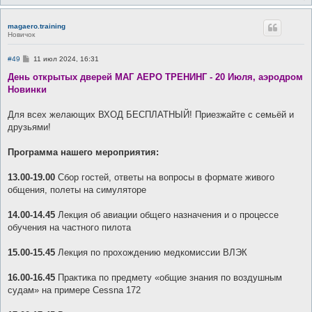
magaero.training
Новичок
С
#49
11 июл 2024, 16:31
о
о
День открытых дверей МАГ АЕРО ТРЕНИНГ - 20 Июля, аэродром
б
Новинки
щ
е
н
Для всех желающих ВХОД БЕСПЛАТНЫЙ! Приезжайте с семьёй и
и
е
друзьями!
Программа нашего мероприятия:
13.00-19.00
Сбор гостей, ответы на вопросы в формате живого
общения, полеты на симуляторе
14.00-14.45
Лекция об авиации общего назначения и о процессе
обучения на частного пилота
15.00-15.45
Лекция по прохождению медкомиссии ВЛЭК
16.00-16.45
Практика по предмету «общие знания по воздушным
судам» на примере Cessna 172