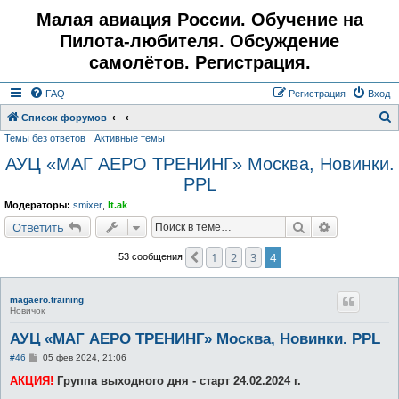
Малая авиация России. Обучение на
Пилота-любителя. Обсуждение
самолётов. Регистрация.
FAQ
Регистрация
Вход
Список форумов
Темы без ответов
Активные темы
о
АУЦ «МАГ АЕРО ТРЕНИНГ» Москва, Новинки.
и
PPL
с
к
Модераторы:
smixer
,
lt.ak
Поиск
Расширенн
Ответить
1
2
3
4
Пред.
53 сообщения
magaero.training
Новичок
АУЦ «МАГ АЕРО ТРЕНИНГ» Москва, Новинки. PPL
С
#46
05 фев 2024, 21:06
о
о
АКЦИЯ!
Группа выходного дня - старт 24.02.2024 г.
б