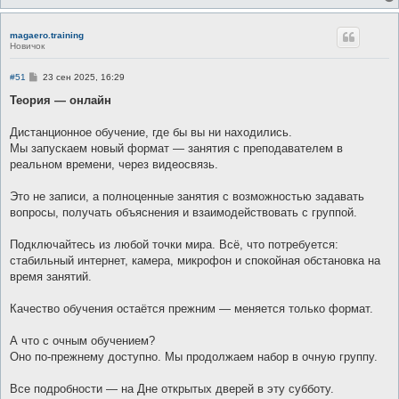
magaero.training
Новичок
С
#51
23 сен 2025, 16:29
о
о
Теория — онлайн
б
щ
е
Дистанционное обучение, где бы вы ни находились.
н
Мы запускаем новый формат — занятия с преподавателем в
и
е
реальном времени, через видеосвязь.
Это не записи, а полноценные занятия с возможностью задавать
вопросы, получать объяснения и взаимодействовать с группой.
Подключайтесь из любой точки мира. Всё, что потребуется:
стабильный интернет, камера, микрофон и спокойная обстановка на
время занятий.
Качество обучения остаётся прежним — меняется только формат.
А что с очным обучением?
Оно по-прежнему доступно. Мы продолжаем набор в очную группу.
Все подробности — на Дне открытых дверей в эту субботу.