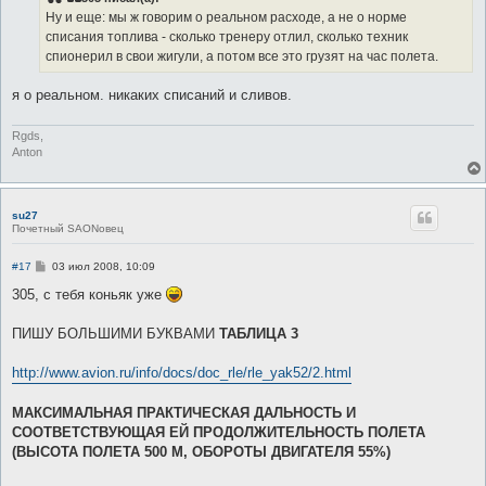
щ
е
Ну и еще: мы ж говорим о реальном расходе, а не о норме
н
списания топлива - сколько тренеру отлил, сколько техник
и
е
спионерил в свои жигули, а потом все это грузят на час полета.
я о реальном. никаких списаний и сливов.
Rgds,
Anton
su27
Почетный SAONовец
С
#17
03 июл 2008, 10:09
о
о
305, с тебя коньяк уже
б
щ
е
ПИШУ БОЛЬШИМИ БУКВАМИ
ТАБЛИЦА 3
н
и
е
http://www.avion.ru/info/docs/doc_rle/rle_yak52/2.html
МАКСИМАЛЬНАЯ ПРАКТИЧЕСКАЯ ДАЛЬНОСТЬ И
СООТВЕТСТВУЮЩАЯ ЕЙ ПРОДОЛЖИТЕЛЬНОСТЬ ПОЛЕТА
(ВЫСОТА ПОЛЕТА 500 М, ОБОРОТЫ ДВИГАТЕЛЯ 55%)