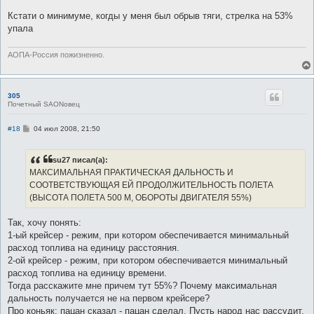
Кстати о минимуме, когды у меня был обрыв тяги, стрелка на 53%
упала
АОПА-Россия пожизненно.
305
Почетный SAONовец
С
#18
04 июл 2008, 21:50
о
о
б
su27 писал(а):
щ
е
МАКСИМАЛЬНАЯ ПРАКТИЧЕСКАЯ ДАЛЬНОСТЬ И
н
СООТВЕТСТВУЮЩАЯ ЕЙ ПРОДОЛЖИТЕЛЬНОСТЬ ПОЛЕТА
и
е
(ВЫСОТА ПОЛЕТА 500 М, ОБОРОТЫ ДВИГАТЕЛЯ 55%)
Так, хочу понять:
1-ый крейсер - режим, при котором обеспечивается минимальный
расход топлива на единицу расстояния.
2-ой крейсер - режим, при котором обеспечивается минимальный
расход топлива на единицу времени.
Тогда расскажите мне причем тут 55%? Почему максимальная
дальность получается не на первом крейсере?
Про коньяк: пацан сказал - пацан сделал. Пусть народ нас рассудит.