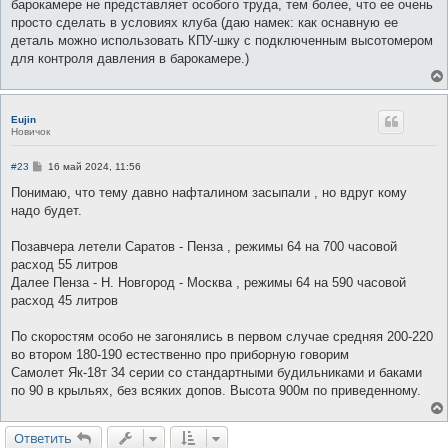
барокамере не представляет особого труда, тем более, что ее очень
просто сделать в условиях клуба (даю намек: как оснавную ее
деталь можно использовать КПУ-шку с подключенным высотомером
для контроля давления в барокамере.)
Eujin
Новичок
С
#23
16 май 2024, 11:56
о
о
Понимаю, что тему давно нафталином засыпали , но вдруг кому
б
надо будет.
щ
е
н
Позавчера летели Саратов - Пенза , режимы 64 на 700 часовой
и
е
расход 55 литров
Далее Пенза - Н. Новгород - Москва , режимы 64 на 590 часовой
расход 45 литров
По скоростям особо не загонялись в первом случае средняя 200-220
во втором 180-190 естественно про приборную говорим
Самолет Як-18т 34 серии со стандартными будильниками и баками
по 90 в крыльях, без всяких допов. Высота 900м по приведенному.
Ответить