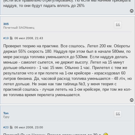
(если все правильно отрегулировано). Но если мы начнем прибирать
наддув, то они будут падать вплоть до 26%
305
Почетный SAONовец
С
#19
06 июл 2008, 21:43
о
о
Проверил теорию на практике. Все сошлось. Летел 200 км. Обороты
б
держал 55% скорость 180. Наддув при этом был в начале 580мм, по
щ
е
мере расхода топлива уменьшился до 530мм. Если наддув делать
н
меньше - самолет сыпется, не держит высоту. Летел на 15 минут
и
е
дольше обычного - 1 час 15 мин. Обычно 1 час. Прилетел с тем же
результатом что и при полете на 1-ом крейсере - израсходовал 60
литров бензина. Да, часовой расход топлива уменьшился - 48 л\ч, но
летел дольше. Не знаю как там таблица №3, у меня теория с
практикой сошлась - лучше лететь на 1-ом крейсере, при том же кол-
ве топлива время перелета уменьшается.
Ton
Гуру
С
#20
06 июл 2008, 23:00
о
о