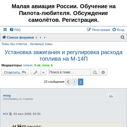
Малая авиация России. Обучение на
Пилота-любителя. Обсуждение
самолётов. Регистрация.
FAQ
Регистрация
Вход
Список форумов
Темы без ответов
Активные темы
о
Установка зажигания и регулировка расхода
и
топлива на М-14П
с
к
Модераторы:
smixer
,
lt.ak
,
vova_k
Поиск
Расширенн
Ответить
1
2
Пред.
23 сообщения
mozg
SAONовец со стажем
С
#16
03 июл 2008, 02:30
о
о
б
305 писал(а):