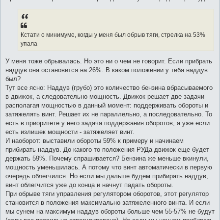
Кстати о минимуме, когды у меня был обрыв тяги, стрелка на 53%
упала
У меня тоже обрывалась. Но это ни о чем не говорит. Если прибрать
наддув она остановится на 26%. В каком положении у тебя наддув
был?
Тут все ясно: Наддув (грубо) это количество бензина вбрасываемого
в движок, а следовательно мощность. Движок решает две задачи
располагая мощностью в данный момент: поддерживать обороты и
затяжелять винт. Решает их не параллельно, а последовательно. То
есть в приоритете у него задача поддержания оборотов, а уже если
есть излишек мощности - затяжеляет винт.
И наоборот: выставили обороты 59% к примеру и начинаем
прибирать наддув. До какого то положения РУДа движок еще будет
держать 59%. Почему спрашивается? Бензина же меньше вкинули,
мощность уменьшилась. А потому что винт автоматически в первую
очередь облегчился. Но если мы дальше будем прибирать наддув,
винт облегчится уже до конца и начнут падать обороты.
При обрыве тяги управления регулятором оборотов, этот регулятор
становится в положения максимально затяжеленного винта. И если
мы сунем на максимум наддув обороты больше чем 55-57% не будут