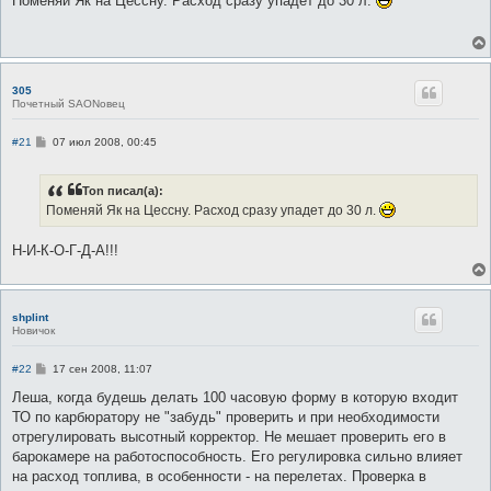
Поменяй Як на Цессну. Расход сразу упадет до 30 л.
б
щ
е
н
и
е
305
Почетный SAONовец
С
#21
07 июл 2008, 00:45
о
о
б
Ton писал(а):
щ
е
Поменяй Як на Цессну. Расход сразу упадет до 30 л.
н
и
е
Н-И-К-О-Г-Д-А!!!
shplint
Новичок
С
#22
17 сен 2008, 11:07
о
о
Леша, когда будешь делать 100 часовую форму в которую входит
б
ТО по карбюратору не "забудь" проверить и при необходимости
щ
е
отрегулировать высотный корректор. Не мешает проверить его в
н
барокамере на работоспособность. Его регулировка сильно влияет
и
е
на расход топлива, в особенности - на перелетах. Проверка в