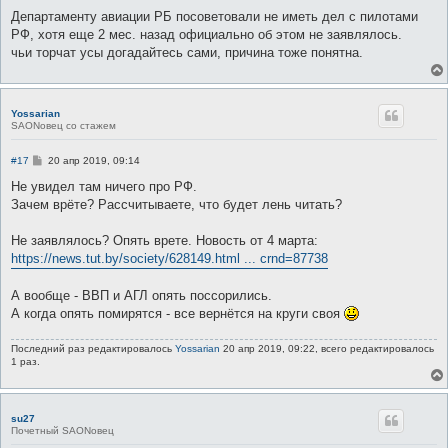
щ
е
Департаменту авиации РБ посоветовали не иметь дел с пилотами
н
РФ, хотя еще 2 мес. назад официально об этом не заявлялось.
и
е
чьи торчат усы догадайтесь сами, причина тоже понятна.
Yossarian
SAONовец со стажем
С
#17
20 апр 2019, 09:14
о
о
Не увидел там ничего про РФ.
б
Зачем врёте? Рассчитываете, что будет лень читать?
щ
е
н
Не заявлялось? Опять врете. Новость от 4 марта:
и
е
https://news.tut.by/society/628149.html ... crnd=87738
А вообще - ВВП и АГЛ опять поссорились.
А когда опять помирятся - все вернётся на круги своя
Последний раз редактировалось
Yossarian
20 апр 2019, 09:22, всего редактировалось
1 раз.
su27
Почетный SAONовец