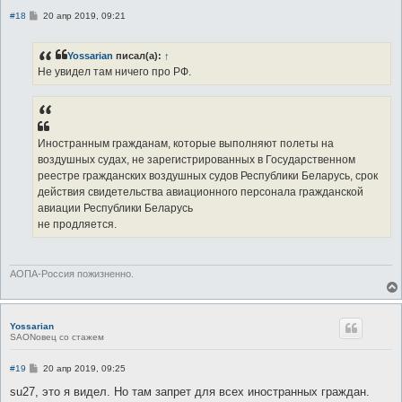
С
#18
20 апр 2019, 09:21
о
о
б
Yossarian
писал(а):
↑
щ
е
Не увидел там ничего про РФ.
н
и
е
Иностранным гражданам, которые выполняют полеты на
воздушных судах, не зарегистрированных в Государственном
реестре гражданских воздушных судов Республики Беларусь, срок
действия свидетельства авиационного персонала гражданской
авиации Республики Беларусь
не продляется.
АОПА-Россия пожизненно.
Yossarian
SAONовец со стажем
С
#19
20 апр 2019, 09:25
о
о
su27, это я видел. Но там запрет для всех иностранных граждан.
б