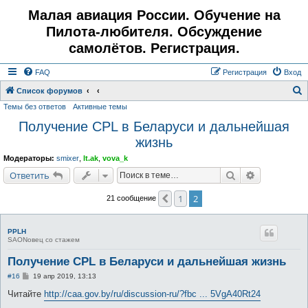
Малая авиация России. Обучение на
Пилота-любителя. Обсуждение
самолётов. Регистрация.
FAQ
Регистрация
Вход
Список форумов
Темы без ответов
Активные темы
о
Получение CPL в Беларуси и дальнейшая
и
жизнь
с
к
Модераторы:
smixer
,
lt.ak
,
vova_k
Поиск
Расширенн
Ответить
1
2
Пред.
21 сообщение
PPLH
SAONовец со стажем
Получение CPL в Беларуси и дальнейшая жизнь
С
#16
19 апр 2019, 13:13
о
о
Читайте
http://caa.gov.by/ru/discussion-ru/?fbc ... 5VgA40Rt24
б