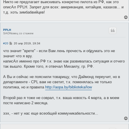
Никто не предлагает выискивать конкретно пилота из РФ, как это
щ
е
описАл PPLH. Запрет для всех: американцев, китайцев, казахов... и
н
т.д. хоть зимбабвийцев!
и
е
PPLH
SAONовец со стажем
С
#20
20 апр 2019, 19:34
о
о
что значит "врете" - если Вам лень прочесть и обдумать это не
б
значит что я вру.
щ
е
написАл именно про РФ т.к. знаю как развивалась ситуация и отчего
н
так вышло. Кроме того, я отвечал Михаилу, гр. РФ.
и
е
А Вы и сейчас не пояснили товарищу, что Даймонд переучит, но в
департаменте - CPL вам не светит, т.к. поменялась не только
политика, но и правила
http://aopa.by/biblioteka/low
Второй раз я тоже не соврал, т.к. ваша новость 4 марта, а в моем
посте написано 2 месяца.
ээх, - нет у нас еще всеобщей коммуникабельности...