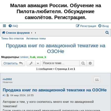
Малая авиация России. Обучение на
Пилота-любителя. Обсуждение
самолётов. Регистрация.
FAQ
Регистрация
Вход
Список форумов
Темы без ответов
Активные темы
о
Продажа книг по авиационной тематике на
и
ОЗОНе
с
к
Модераторы:
smixer
,
lt.ak
,
vova_k
Поиск
Расширенн
Ответить
1 сообщение • Страница
1
из
1
ris2002
Новичок
Продажа книг по авиационной тематике на ОЗОНе
С
#1
04 мар 2024, 10:55
о
о
Авторам и тем, у кого скопилось много книг по авиационной
б
тематике!
щ
е
Готов заняться продажей авиационной литературы на площадке