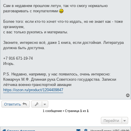
Сам в недавнем прошлом летун, так что смогу нормально
разговаривать с покупателями
Более того: если кто-то хочет что-то издать, но не знает как - тоже
организуем,
с вас только рукопись и материалы.
Звоните, интересно всё, даже 1 книга, если достойная. Литература
должна быть доступна.
+7 916 671-19-74
Игорь.
P.S. Недавно, например, у нас появилось, очень интересно:
Комарчук М.Ф. Длинная рука Советского государства. Записки
лётчика военно-транспортной авиации
https://ozon.ru/product/1204409847
Ответить
1 сообщение • Страница
1
из
1
Перейти
Список форумов
Часовой пояс:
UTC+03:00