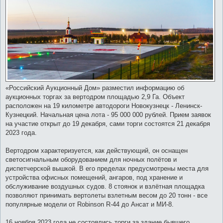
щ
е
н
и
е
«Российский Аукционный Дом» разместил информацию об
аукционных торгах за вертодром площадью 2,9 Га. Объект
расположен на 19 километре автодороги Новокузнецк - Ленинск-
Кузнецкий. Начальная цена лота - 95 000 000 рублей. Прием заявок
на участие открыт до 19 декабря, сами торги состоятся 21 декабря
2023 года.
Вертодром характеризуется, как действующий, он оснащен
светосигнальным оборудованием для ночных полётов и
диспетчерской вышкой. В его пределах предусмотрены места для
устройства офисных помещений, ангаров, под хранение и
обслуживание воздушных судов. 8 стоянок и взлётная площадка
позволяют принимать вертолеты взлетным весом до 20 тонн - все
популярные модели от Robinson R-44 до Ансат и МИ-8.
16 ноября 2023 года не состоялись торги за здание бывшего