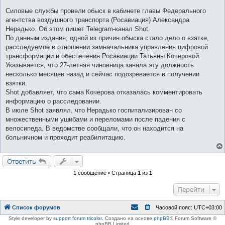
щ
е
Силовые службы провели обыск в кабинете главы Федерального
н
агентства воздушного транспорта (Росавиация) Александра
и
е
Нерадько. Об этом пишет Telegram-канал Shot.
По данным издания, одной из причин обыска стало дело о взятке,
расследуемое в отношении замначальника управления цифровой
трансформации и обеспечения Росавиации Татьяны Кочеровой.
Указывается, что 27-летняя чиновница заняла эту должность
несколько месяцев назад и сейчас подозревается в получении
взятки.
Shot добавляет, что сама Кочерова отказалась комментировать
информацию о расследовании.
В июле Shot заявлял, что Нерадько госпитализирован со
множественными ушибами и переломами после падения с
велосипеда. В ведомстве сообщали, что он находится на
больничном и проходит реабилитацию.
Ответить
1 сообщение • Страница
1
из
1
Перейти
Список форумов
Часовой пояс:
UTC+03:00
Style developer by
support forum tricolor
,
Создано на основе
phpBB
® Forum Software ©
phpBB Limited