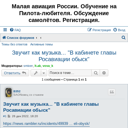
Малая авиация России. Обучение на
Пилота-любителя. Обсуждение
самолётов. Регистрация.
FAQ
Регистрация
Вход
Список форумов
Темы без ответов
Активные темы
о
Звучит как музыка... "В кабинете главы
и
Росавиации обыск"
с
к
Модераторы:
smixer
,
lt.ak
,
vova_k
Поиск
Расширенн
Ответить
1 сообщение • Страница
1
из
1
ВЗ52
SAONовец со стажем
Звучит как музыка... "В кабинете главы
Росавиации обыск"
С
#1
26 дек 2022, 18:20
о
о
https://news.rambler.ru/incidents/49939 ... eli-obysk/
б