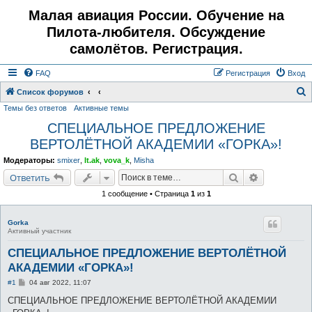
Малая авиация России. Обучение на
Пилота-любителя. Обсуждение
самолётов. Регистрация.
FAQ
Регистрация
Вход
Список форумов
Темы без ответов
Активные темы
о
СПЕЦИАЛЬНОЕ ПРЕДЛОЖЕНИЕ
и
ВЕРТОЛЁТНОЙ АКАДЕМИИ «ГОРКА»!
с
к
Модераторы:
smixer
,
lt.ak
,
vova_k
,
Misha
Поиск
Расширенн
Ответить
1 сообщение • Страница
1
из
1
Gorka
Активный участник
СПЕЦИАЛЬНОЕ ПРЕДЛОЖЕНИЕ ВЕРТОЛЁТНОЙ
АКАДЕМИИ «ГОРКА»!
С
#1
04 авг 2022, 11:07
о
о
СПЕЦИАЛЬНОЕ ПРЕДЛОЖЕНИЕ ВЕРТОЛЁТНОЙ АКАДЕМИИ
б