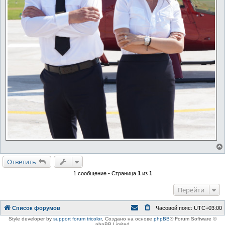
Ответить
1 сообщение • Страница
1
из
1
Перейти
Список форумов
Часовой пояс:
UTC+03:00
Style developer by
support forum tricolor
,
Создано на основе
phpBB
® Forum Software ©
phpBB Limited