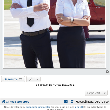
Ответить
1 сообщение • Страница
1
из
1
Перейти
Список форумов
Часовой пояс:
UTC+03:00
Style developer by
support forum tricolor
,
Создано на основе
phpBB
® Forum Software ©
phpBB Limited