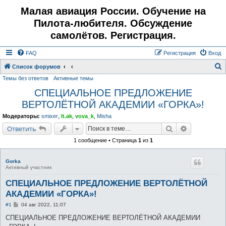
Малая авиация России. Обучение на
Пилота-любителя. Обсуждение
самолётов. Регистрация.
FAQ
Регистрация
Вход
Список форумов
Темы без ответов
Активные темы
о
СПЕЦИАЛЬНОЕ ПРЕДЛОЖЕНИЕ
и
ВЕРТОЛЁТНОЙ АКАДЕМИИ «ГОРКА»!
с
к
Модераторы:
smixer
,
lt.ak
,
vova_k
,
Misha
Поиск
Расширенн
Ответить
1 сообщение • Страница
1
из
1
Gorka
Активный участник
СПЕЦИАЛЬНОЕ ПРЕДЛОЖЕНИЕ ВЕРТОЛЁТНОЙ
АКАДЕМИИ «ГОРКА»!
С
#1
04 авг 2022, 11:07
о
о
СПЕЦИАЛЬНОЕ ПРЕДЛОЖЕНИЕ ВЕРТОЛЁТНОЙ АКАДЕМИИ
б