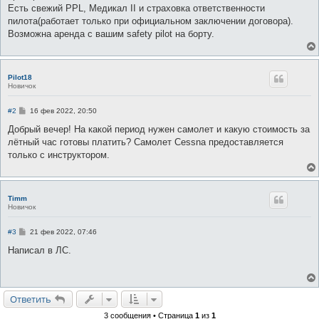
е
Есть свежий PPL, Медикал II и страховка ответственности
пилота(работает только при официальном заключении договора).
Возможна аренда с вашим safety pilot на борту.
Pilot18
Новичок
С
#2
16 фев 2022, 20:50
о
о
Добрый вечер! На какой период нужен самолет и какую стоимость за
б
лётный час готовы платить? Самолет Cessna предоставляется
щ
е
только с инструктором.
н
и
е
Timm
Новичок
С
#3
21 фев 2022, 07:46
о
о
Написал в ЛС.
б
щ
е
н
и
Ответить
е
3 сообщения • Страница
1
из
1