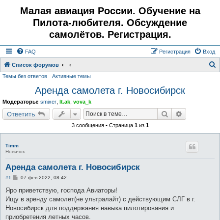
Малая авиация России. Обучение на
Пилота-любителя. Обсуждение
самолётов. Регистрация.
FAQ
Регистрация
Вход
Список форумов
Темы без ответов
Активные темы
о
Аренда самолета г. Новосибирск
и
с
Модераторы:
smixer
,
lt.ak
,
vova_k
к
Поиск
Расширенн
Ответить
3 сообщения • Страница
1
из
1
Timm
Новичок
Аренда самолета г. Новосибирск
С
#1
07 фев 2022, 08:42
о
о
Яро приветствую, господа Авиаторы!
б
Ищу в аренду самолет(не ультралайт) с действующим СЛГ в г.
щ
е
Новосибирск для поддержания навыка пилотирования и
н
приобретения летных часов.
и