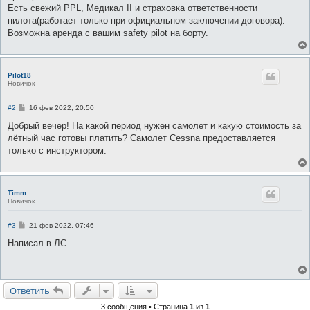
е
Есть свежий PPL, Медикал II и страховка ответственности
пилота(работает только при официальном заключении договора).
Возможна аренда с вашим safety pilot на борту.
Pilot18
Новичок
С
#2
16 фев 2022, 20:50
о
о
Добрый вечер! На какой период нужен самолет и какую стоимость за
б
лётный час готовы платить? Самолет Cessna предоставляется
щ
е
только с инструктором.
н
и
е
Timm
Новичок
С
#3
21 фев 2022, 07:46
о
о
Написал в ЛС.
б
щ
е
н
и
Ответить
е
3 сообщения • Страница
1
из
1