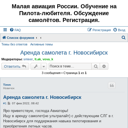
Малая авиация России. Обучение на
Пилота-любителя. Обсуждение
самолётов. Регистрация.
FAQ
Регистрация
Вход
Список форумов
Темы без ответов
Активные темы
о
Аренда самолета г. Новосибирск
и
с
Модераторы:
smixer
,
lt.ak
,
vova_k
к
Поиск
Расширенн
Ответить
3 сообщения • Страница
1
из
1
Timm
Новичок
Аренда самолета г. Новосибирск
С
#1
07 фев 2022, 08:42
о
о
Яро приветствую, господа Авиаторы!
б
Ищу в аренду самолет(не ультралайт) с действующим СЛГ в г.
щ
е
Новосибирск для поддержания навыка пилотирования и
н
приобретения летных часов.
и