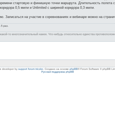
 времени стартовую и финишную точки маршрута. Длительность полета c
оридора 0,5 мили и Unlimited с шириной коридора 0,3 мили.
ию. Записаться на участие в соревнованиях и вебинаре можно на страни
 5 раз.
 какой-то многозначительный намек. Что-нибудь относительно единства противоположн
le developer by
support forum tricolor
,
Создано на основе
phpBB
® Forum Software © phpBB Lim
Русская поддержка phpBB