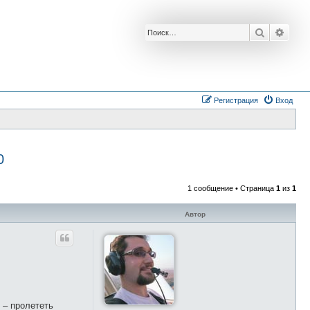
Поиск
Расш
Регистрация
Вход
0
1 сообщение • Страница
1
из
1
Автор
 – пролететь