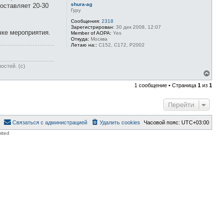
shura-ag
оставляет 20-30
Гуру
Сообщения:
2318
Зарегистрирован:
30 дек 2008, 12:07
чке мероприятия.
Member of AOPA:
Yes
Откуда:
Москва
Летаю на::
С152, С172, P2002
остей. (c)
В
е
1 сообщение • Страница
1
из
1
р
н
у
Перейти
т
ь
с
Связаться с администрацией
Удалить cookies
Часовой пояс:
UTC+03:00
я
ited
к
н
а
ч
а
л
у