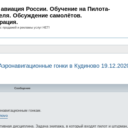
авиация России. Обучение на Пилота-
еля. Обсуждение самолётов.
рация.
с продажей и рекламы услуг НЕТ!
Аэронавигационные гонки в Кудиново 19.12.202
нный поиск
Сообщение
онавигационным гонкам.
inovo
тивная дисциплина. Задача экипажа, в который входят пилот и штурман,