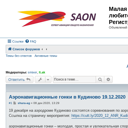
Малая 
любит
Регист
Объявлений 
Ссылки
FAQ
Список форумов
Темы без ответов
Активные темы
Модераторы:
smixer
,
lt.ak
Поиск
Расшире
Ответить
Аэронавигационные гонки в Кудиново 19.12.2020
С
#1
shura-ag
»
08 дек 2020, 13:29
о
о
19 декабря на аэродроме Кудиново состоятся соревнования по аэр
б
Ссылка на страничку мероприятия:
https://cutt.ly/2020_12_ANR_Kud
щ
е
н
аэронавигационные гонки – молодая, простая и увлекательная спор
и