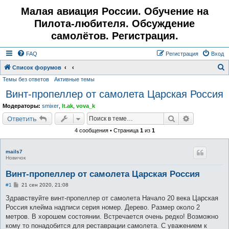
Малая авиация России. Обучение на
Пилота-любителя. Обсуждение
самолётов. Регистрация.
FAQ
Регистрация
Вход
Список форумов
Темы без ответов
Активные темы
о
Винт-пропеллер от самолета Царская Россия
и
с
Модераторы:
smixer
,
lt.ak
,
vova_k
к
Поиск
Расширенн
Ответить
4 сообщения • Страница
1
из
1
mails7
Новичок
Винт-пропеллер от самолета Царская Россия
С
#1
21 сен 2020, 21:08
о
о
Здравствуйте винт-пропеллер от самолета Начало 20 века Царская
б
Россия клейма надписи серия номер. Дерево. Размер около 2
щ
е
метров. В хорошем состоянии. Встречается очень редко! Возможно
н
кому то понадобится для реставрации самолета. С уважением к
и