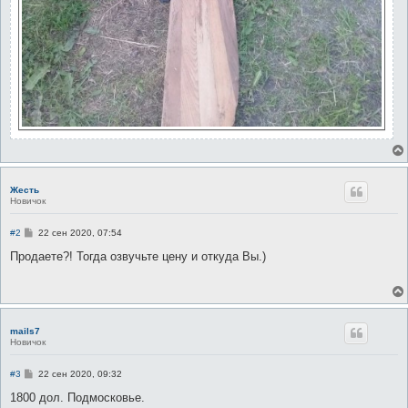
Жесть
Новичок
С
#2
22 сен 2020, 07:54
о
о
Продаете?! Тогда озвучьте цену и откуда Вы.)
б
щ
е
н
и
е
mails7
Новичок
С
#3
22 сен 2020, 09:32
о
о
1800 дол. Подмосковье.
б