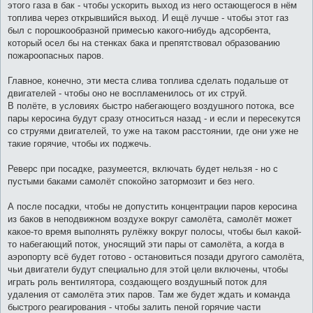
этого газа в бак - чтобы ускорить выход из него остающегося в нём
топлива через открывшийся выход. И ещё лучше - чтобы этот газ
был с порошкообразной примесью какого-нибудь адсорбента,
который осел бы на стенках бака и препятствовал образованию
пожароопасных паров.
Главное, конечно, эти места слива топлива сделать подальше от
двигателей - чтобы оно не воспламенилось от их струй.
В полёте, в условиях быстро набегающего воздушного потока, все
пары керосина будут сразу относиться назад - и если и пересекутся
со струями двигателей, то уже на таком расстоянии, где они уже не
такие горячие, чтобы их поджечь.
Реверс при посадке, разумеется, включать будет нельзя - но с
пустыми баками самолёт спокойно затормозит и без него.
А после посадки, чтобы не допустить концентрации паров керосина
из баков в неподвижном воздухе вокруг самолёта, самолёт может
какое-то время выполнять рулёжку вокруг полосы, чтобы был какой-
то набегающий поток, уносящий эти пары от самолёта, а когда в
аэропорту всё будет готово - остановиться позади другого самолёта,
чьи двигатели будут специально для этой цели включены, чтобы
играть роль вентилятора, создающего воздушный поток для
удаления от самолёта этих паров. Там же будет ждать и команда
быстрого реагирования - чтобы залить пеной горячие части