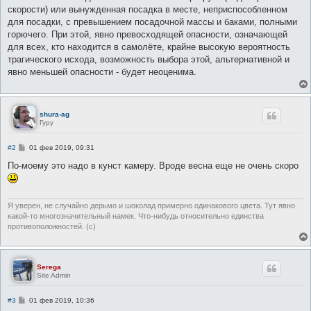
скорости) или вынужденная посадка в месте, неприспособленном
для посадки, с превышением посадочной массы и баками, полными
горючего. При этой, явно превосходящей опасности, означающей
для всех, кто находится в самолёте, крайне высокую вероятность
трагического исхода, возможность выбора этой, альтернативной и
явно меньшей опасности - будет неоценима.
shura-ag
Гуру
С
#2
01 фев 2019, 09:31
о
о
По-моему это надо в кунст камеру. Вроде весна еще не очень скоро
б
щ
е
н
и
Я уверен, не случайно дерьмо и шоколад примерно одинакового цвета. Тут явно
е
какой-то многозначительный намек. Что-нибудь относительно единства
противоположностей. (c)
Serega
Site Admin
С
#3
01 фев 2019, 10:36
о