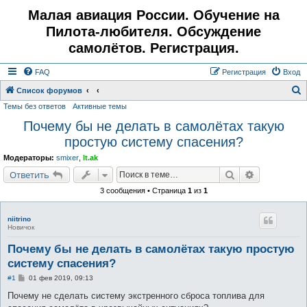
Малая авиация России. Обучение на
Пилота-любителя. Обсуждение
самолётов. Регистрация.
FAQ
Регистрация
Вход
Список форумов
Темы без ответов
Активные темы
о
Почему бы не делать в самолётах такую
и
простую систему спасения?
с
к
Модераторы:
smixer
,
lt.ak
Поиск
Расширенн
Ответить
3 сообщения • Страница
1
из
1
niitrino
Новичок
Почему бы не делать в самолётах такую простую
систему спасения?
С
#1
01 фев 2019, 09:13
о
о
Почему не сделать систему экстренного сброса топлива для
б