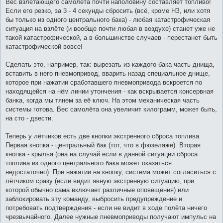
Вес взлетающего самолёта почти наполовину составляет топливо!
Если его резко, за 3 - 4 секунды сбросить (всё, кроме НЗ, или хотя
бы только из одного центрального бака) - любая катастрофическая
ситуация на взлёте (и вообще почти любая в воздухе) станет уже не
такой катастрофической, а в большинстве случаев - перестанет быть
катастрофической вовсе!
Сделать это, например, так: вырезать из каждого бака часть днища,
вставить в него пневмопривод, вварить назад специальное днище,
которое при нажатии сработавшего пневмопривода вскроется по
находящейся на нём линии утончения - как вскрывается консервная
банка, когда мы тянем за её ключ. На этом механическая часть
системы готова. Вес самолёта она увеличит килограмм, может быть,
на сто - двести.
Теперь у лётчиков есть две кнопки экстренного сброса топлива.
Первая кнопка - центральный бак (тот, что в фюзеляже). Вторая
кнопка - крылья (она на случай если в данной ситуации сброса
топлива из одного центрального бака может оказаться
недостаточно). При нажатии на кнопку, система может согласиться с
лётчиком сразу (если видит явную экстренную ситуацию, при
которой обычно сама включает различные оповещения) или
заблокировать эту команду, выбросить предупреждение и
потребовать подтверждения - если не видит в ходе полёта ничего
чрезвычайного. Далее нужные пневмоприводы получают импульс на