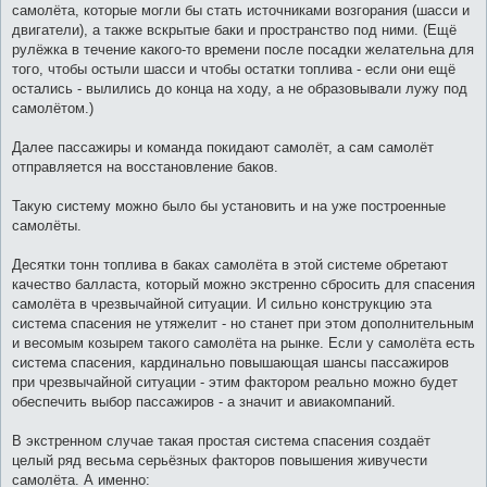
самолёта, которые могли бы стать источниками возгорания (шасси и
двигатели), а также вскрытые баки и пространство под ними. (Ещё
рулёжка в течение какого-то времени после посадки желательна для
того, чтобы остыли шасси и чтобы остатки топлива - если они ещё
остались - вылились до конца на ходу, а не образовывали лужу под
самолётом.)
Далее пассажиры и команда покидают самолёт, а сам самолёт
отправляется на восстановление баков.
Такую систему можно было бы установить и на уже построенные
самолёты.
Десятки тонн топлива в баках самолёта в этой системе обретают
качество балласта, который можно экстренно сбросить для спасения
самолёта в чрезвычайной ситуации. И сильно конструкцию эта
система спасения не утяжелит - но станет при этом дополнительным
и весомым козырем такого самолёта на рынке. Если у самолёта есть
система спасения, кардинально повышающая шансы пассажиров
при чрезвычайной ситуации - этим фактором реально можно будет
обеспечить выбор пассажиров - а значит и авиакомпаний.
В экстренном случае такая простая система спасения создаёт
целый ряд весьма серьёзных факторов повышения живучести
самолёта. А именно: