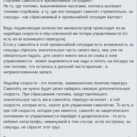
спасения самолёта в чрезвычайных ситуациях?
щ
е
Не ту, где топливо, выкачиваемое насосами, полчаса вытекает
н
тонкими струйками, а ту, где оно покидает самолёт стремительно, за
и
е
секунды - как сбрасываемый в чрезвычайной ситуации балласт.
Ведь подавляющее количество авиакатастроф происходит из-за
недобора скорости и обусловленной им потери управляемости (то
есть из-за возникшего перегруза).
Если у самолёта в этой чрезвычайной ситуации есть возможность за
секунды сбросить значительную часть своего веса, ему уже не
обязательно падать: для своего нового веса он снова в зоне
управляемости - может выровняться как надо и лететь на посадку на
том топливе, что осталось в дальней части крыльев - в
неприкосновенном запасе.
Недобор скорости - это понятие, эквивалентное понятию перегруз.
Самолёту не нужно будет резко набирать никакую дополнительную
скорость. При сбрасывании топлива, представляющего
значительную часть веса самолёта, перегруз исчезнет - и той
скорости, которая есть, хватит для управления самолётом. То есть и
при той скорости, которая уже имеется, самолёт из закритического
положения по управляемости перейдёт в докритическое - то есть
избежит катастрофы, неминуемой в том случае, если экстренно, за
секунды, не сбросит этот груз.