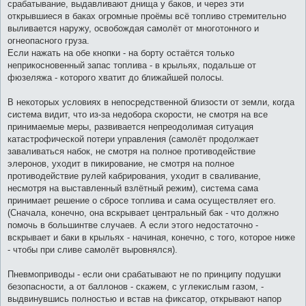
срабатывание, выдавливают днища у баков, и через эти
открывшиеся в баках огромные проёмы всё топливо стремительно
выливается наружу, освобождая самолёт от многотонного и
огнеопасного груза.
Если нажать на обе кнопки - на борту остаётся только
неприкосновенный запас топлива - в крыльях, подальше от
фюзеляжа - которого хватит до ближайшей полосы.
В некоторых условиях в непосредственной близости от земли, когда
система видит, что из-за недобора скорости, не смотря на все
принимаемые меры, развивается непреодолимая ситуация
катастрофической потери управления (самолёт продолжает
заваливаться набок, не смотря на полное противодействие
элеронов, уходит в пикирование, не смотря на полное
противодействие рулей кабрирования, уходит в сваливание,
несмотря на выставленный взлётный режим), система сама
принимает решение о сбросе топлива и сама осуществляет его.
(Сначала, конечно, она вскрывает центральный бак - что должно
помочь в большинтве случаев. А если этого недостаточно -
вскрывает и баки в крыльях - начиная, конечно, с того, которое ниже
- чтобы при сливе самолёт выровнялся).
Пневмоприводы - если они срабатывают не по принципу подушки
безопасности, а от баллонов - скажем, с углекислым газом, -
выдвинувшись полностью и встав на фиксатор, открывают напор