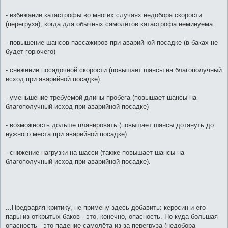
- избежание катастрофы во многих случаях недобора скорости
(перегруза), когда для обычных самолётов катастрофа неминуема
- повышение шансов пассажиров при аварийной посадке (в баках не
будет горючего)
- снижение посадочной скорости (повышает шансы на благополучный
исход при аварийной посадке)
- уменьшение требуемой длины пробега (повышает шансы на
благополучный исход при аварийной посадке)
- возможность дольше планировать (повышает шансы дотянуть до
нужного места при аварийной посадке)
- снижение нагрузки на шасси (также повышает шансы на
благополучный исход при аварийной посадке).
...Предваряя критику, не примену здесь добавить: керосин и его
пары из открытых баков - это, конечно, опасность. Но куда большая
опасность - это падение самолёта из-за перегруза (недобора