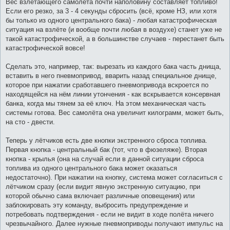
Вес взлетающего самолёта почти наполовину составляет топливо!
Если его резко, за 3 - 4 секунды сбросить (всё, кроме НЗ, или хотя
бы только из одного центрального бака) - любая катастрофическая
ситуация на взлёте (и вообще почти любая в воздухе) станет уже не
такой катастрофической, а в большинстве случаев - перестанет быть
катастрофической вовсе!
Сделать это, например, так: вырезать из каждого бака часть днища,
вставить в него пневмопривод, вварить назад специальное днище,
которое при нажатии сработавшего пневмопривода вскроется по
находящейся на нём линии утончения - как вскрывается консервная
банка, когда мы тянем за её ключ. На этом механическая часть
системы готова. Вес самолёта она увеличит килограмм, может быть,
на сто - двести.
Теперь у лётчиков есть две кнопки экстренного сброса топлива.
Первая кнопка - центральный бак (тот, что в фюзеляже). Вторая
кнопка - крылья (она на случай если в данной ситуации сброса
топлива из одного центрального бака может оказаться
недостаточно). При нажатии на кнопку, система может согласиться с
лётчиком сразу (если видит явную экстренную ситуацию, при
которой обычно сама включает различные оповещения) или
заблокировать эту команду, выбросить предупреждение и
потребовать подтверждения - если не видит в ходе полёта ничего
чрезвычайного. Далее нужные пневмоприводы получают импульс на