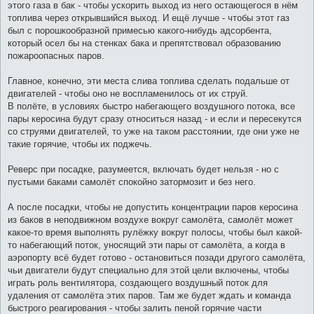
этого газа в бак - чтобы ускорить выход из него остающегося в нём
топлива через открывшийся выход. И ещё лучше - чтобы этот газ
был с порошкообразной примесью какого-нибудь адсорбента,
который осел бы на стенках бака и препятствовал образованию
пожароопасных паров.
Главное, конечно, эти места слива топлива сделать подальше от
двигателей - чтобы оно не воспламенилось от их струй.
В полёте, в условиях быстро набегающего воздушного потока, все
пары керосина будут сразу относиться назад - и если и пересекутся
со струями двигателей, то уже на таком расстоянии, где они уже не
такие горячие, чтобы их поджечь.
Реверс при посадке, разумеется, включать будет нельзя - но с
пустыми баками самолёт спокойно затормозит и без него.
А после посадки, чтобы не допустить концентрации паров керосина
из баков в неподвижном воздухе вокруг самолёта, самолёт может
какое-то время выполнять рулёжку вокруг полосы, чтобы был какой-
то набегающий поток, уносящий эти пары от самолёта, а когда в
аэропорту всё будет готово - остановиться позади другого самолёта,
чьи двигатели будут специально для этой цели включены, чтобы
играть роль вентилятора, создающего воздушный поток для
удаления от самолёта этих паров. Там же будет ждать и команда
быстрого реагирования - чтобы залить пеной горячие части