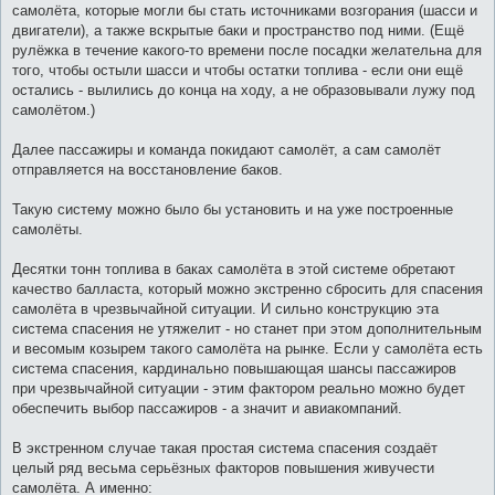
самолёта, которые могли бы стать источниками возгорания (шасси и
двигатели), а также вскрытые баки и пространство под ними. (Ещё
рулёжка в течение какого-то времени после посадки желательна для
того, чтобы остыли шасси и чтобы остатки топлива - если они ещё
остались - вылились до конца на ходу, а не образовывали лужу под
самолётом.)
Далее пассажиры и команда покидают самолёт, а сам самолёт
отправляется на восстановление баков.
Такую систему можно было бы установить и на уже построенные
самолёты.
Десятки тонн топлива в баках самолёта в этой системе обретают
качество балласта, который можно экстренно сбросить для спасения
самолёта в чрезвычайной ситуации. И сильно конструкцию эта
система спасения не утяжелит - но станет при этом дополнительным
и весомым козырем такого самолёта на рынке. Если у самолёта есть
система спасения, кардинально повышающая шансы пассажиров
при чрезвычайной ситуации - этим фактором реально можно будет
обеспечить выбор пассажиров - а значит и авиакомпаний.
В экстренном случае такая простая система спасения создаёт
целый ряд весьма серьёзных факторов повышения живучести
самолёта. А именно: