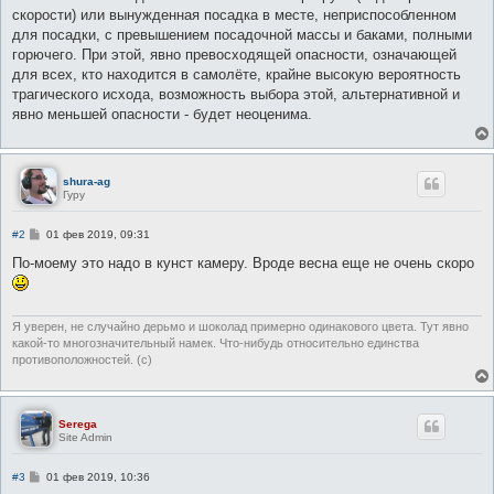
скорости) или вынужденная посадка в месте, неприспособленном
для посадки, с превышением посадочной массы и баками, полными
горючего. При этой, явно превосходящей опасности, означающей
для всех, кто находится в самолёте, крайне высокую вероятность
трагического исхода, возможность выбора этой, альтернативной и
явно меньшей опасности - будет неоценима.
shura-ag
Гуру
С
#2
01 фев 2019, 09:31
о
о
По-моему это надо в кунст камеру. Вроде весна еще не очень скоро
б
щ
е
н
и
Я уверен, не случайно дерьмо и шоколад примерно одинакового цвета. Тут явно
е
какой-то многозначительный намек. Что-нибудь относительно единства
противоположностей. (c)
Serega
Site Admin
С
#3
01 фев 2019, 10:36
о