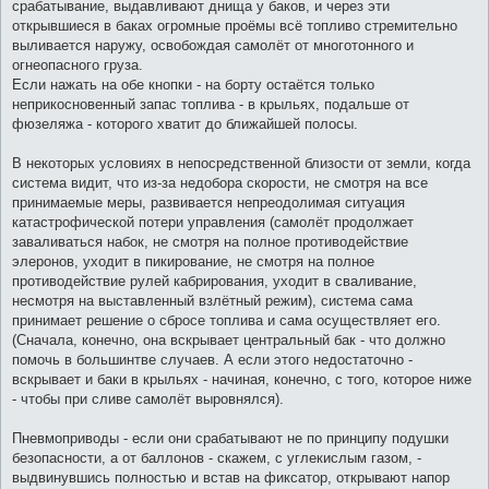
срабатывание, выдавливают днища у баков, и через эти
открывшиеся в баках огромные проёмы всё топливо стремительно
выливается наружу, освобождая самолёт от многотонного и
огнеопасного груза.
Если нажать на обе кнопки - на борту остаётся только
неприкосновенный запас топлива - в крыльях, подальше от
фюзеляжа - которого хватит до ближайшей полосы.
В некоторых условиях в непосредственной близости от земли, когда
система видит, что из-за недобора скорости, не смотря на все
принимаемые меры, развивается непреодолимая ситуация
катастрофической потери управления (самолёт продолжает
заваливаться набок, не смотря на полное противодействие
элеронов, уходит в пикирование, не смотря на полное
противодействие рулей кабрирования, уходит в сваливание,
несмотря на выставленный взлётный режим), система сама
принимает решение о сбросе топлива и сама осуществляет его.
(Сначала, конечно, она вскрывает центральный бак - что должно
помочь в большинтве случаев. А если этого недостаточно -
вскрывает и баки в крыльях - начиная, конечно, с того, которое ниже
- чтобы при сливе самолёт выровнялся).
Пневмоприводы - если они срабатывают не по принципу подушки
безопасности, а от баллонов - скажем, с углекислым газом, -
выдвинувшись полностью и встав на фиксатор, открывают напор