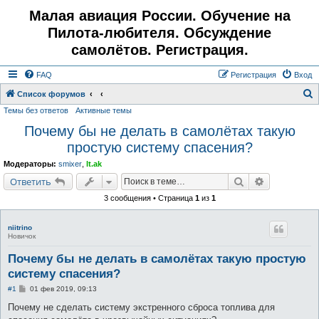
Малая авиация России. Обучение на
Пилота-любителя. Обсуждение
самолётов. Регистрация.
FAQ
Регистрация
Вход
Список форумов
Темы без ответов
Активные темы
о
Почему бы не делать в самолётах такую
и
простую систему спасения?
с
к
Модераторы:
smixer
,
lt.ak
Поиск
Расширенн
Ответить
3 сообщения • Страница
1
из
1
niitrino
Новичок
Почему бы не делать в самолётах такую простую
систему спасения?
С
#1
01 фев 2019, 09:13
о
о
Почему не сделать систему экстренного сброса топлива для
б