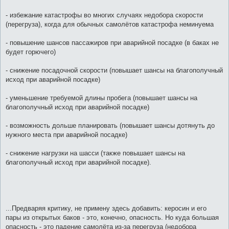
- избежание катастрофы во многих случаях недобора скорости
(перегруза), когда для обычных самолётов катастрофа неминуема
- повышение шансов пассажиров при аварийной посадке (в баках не
будет горючего)
- снижение посадочной скорости (повышает шансы на благополучный
исход при аварийной посадке)
- уменьшение требуемой длины пробега (повышает шансы на
благополучный исход при аварийной посадке)
- возможность дольше планировать (повышает шансы дотянуть до
нужного места при аварийной посадке)
- снижение нагрузки на шасси (также повышает шансы на
благополучный исход при аварийной посадке).
...Предваряя критику, не примену здесь добавить: керосин и его
пары из открытых баков - это, конечно, опасность. Но куда большая
опасность - это падение самолёта из-за перегруза (недобора