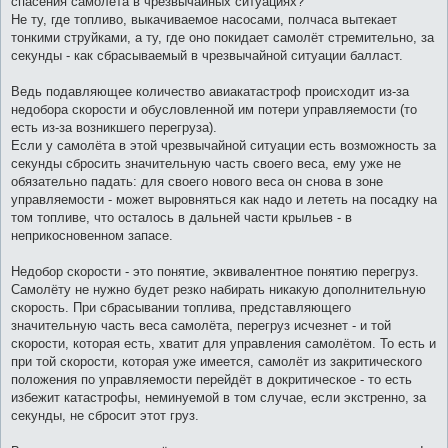
спасения самолёта в чрезвычайных ситуациях?
щ
е
Не ту, где топливо, выкачиваемое насосами, полчаса вытекает
н
тонкими струйками, а ту, где оно покидает самолёт стремительно, за
и
е
секунды - как сбрасываемый в чрезвычайной ситуации балласт.
Ведь подавляющее количество авиакатастроф происходит из-за
недобора скорости и обусловленной им потери управляемости (то
есть из-за возникшего перегруза).
Если у самолёта в этой чрезвычайной ситуации есть возможность за
секунды сбросить значительную часть своего веса, ему уже не
обязательно падать: для своего нового веса он снова в зоне
управляемости - может выровняться как надо и лететь на посадку на
том топливе, что осталось в дальней части крыльев - в
неприкосновенном запасе.
Недобор скорости - это понятие, эквивалентное понятию перегруз.
Самолёту не нужно будет резко набирать никакую дополнительную
скорость. При сбрасывании топлива, представляющего
значительную часть веса самолёта, перегруз исчезнет - и той
скорости, которая есть, хватит для управления самолётом. То есть и
при той скорости, которая уже имеется, самолёт из закритического
положения по управляемости перейдёт в докритическое - то есть
избежит катастрофы, неминуемой в том случае, если экстренно, за
секунды, не сбросит этот груз.