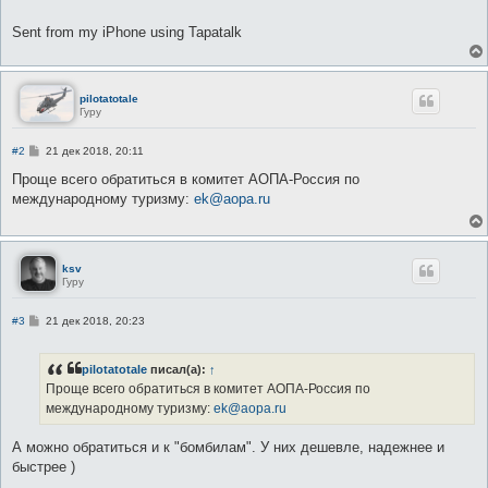
е
Sent from my iPhone using Tapatalk
pilotatotale
Гуру
С
#2
21 дек 2018, 20:11
о
о
Проще всего обратиться в комитет АОПА-Россия по
б
международному туризму:
ek@aopa.ru
щ
е
н
и
е
ksv
Гуру
С
#3
21 дек 2018, 20:23
о
о
б
pilotatotale
писал(а):
↑
щ
е
Проще всего обратиться в комитет АОПА-Россия по
н
международному туризму:
ek@aopa.ru
и
е
А можно обратиться и к "бомбилам". У них дешевле, надежнее и
быстрее )