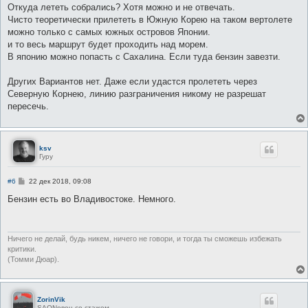
о
Откуда лететь собрались? Хотя можно и не отвечать.
б
Чисто теоретически прилететь в Южную Корею на таком вертолете
щ
е
можно только с самых южных островов Японии.
н
и то весь маршрут будет проходить над морем.
и
е
В японию можно попасть с Сахалина. Если туда бензин завезти.
Других Вариантов нет. Даже если удастся пролететь через
Северную Корнею, линию разграничения никому не разрешат
пересечь.
ksv
Гуру
С
#6
22 дек 2018, 09:08
о
о
Бензин есть во Владивостоке. Немного.
б
щ
е
н
и
Ничего не делай, будь никем, ничего не говори, и тогда ты сможешь избежать
е
критики.
(Томми Дюар).
ZorinVik
SAONовец со стажем