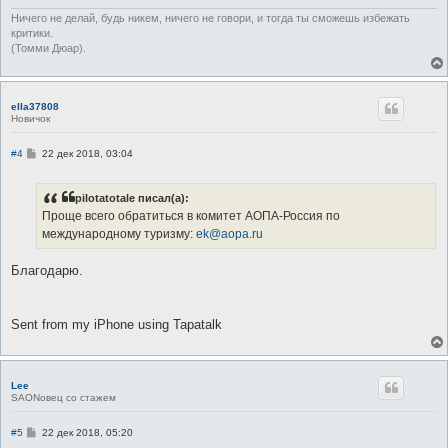
Ничего не делай, будь никем, ничего не говори, и тогда ты сможешь избежать
критики.
(Томми Дюар).
ella37808
Новичок
С
#4
22 дек 2018, 03:04
о
о
б
pilotatotale писал(а):
щ
е
Проще всего обратиться в комитет АОПА-Россия по
н
международному туризму:
ek@aopa.ru
и
е
Благодарю.
Sent from my iPhone using Tapatalk
Lee
SAONовец со стажем
С
#5
22 дек 2018, 05:20
о