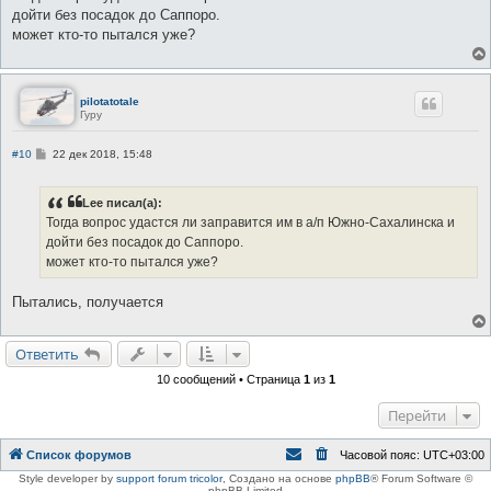
б
дойти без посадок до Саппоро.
щ
е
может кто-то пытался уже?
н
и
е
pilotatotale
Гуру
С
#10
22 дек 2018, 15:48
о
о
б
Lee писал(а):
щ
е
Тогда вопрос удастся ли заправится им в а/п Южно-Сахалинска и
н
дойти без посадок до Саппоро.
и
е
может кто-то пытался уже?
Пытались, получается
Ответить
10 сообщений • Страница
1
из
1
Перейти
Список форумов
Часовой пояс:
UTC+03:00
Style developer by
support forum tricolor
,
Создано на основе
phpBB
® Forum Software ©
phpBB Limited