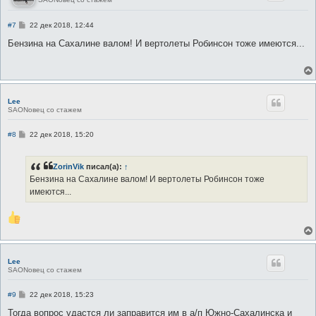
С
#7
22 дек 2018, 12:44
о
о
Бензина на Сахалине валом! И вертолеты Робинсон тоже имеются...
б
щ
е
н
и
е
Lee
SAONовец со стажем
С
#8
22 дек 2018, 15:20
о
о
б
ZorinVik
писал(а):
↑
щ
е
Бензина на Сахалине валом! И вертолеты Робинсон тоже
н
имеются...
и
е
Lee
SAONовец со стажем
С
#9
22 дек 2018, 15:23
о
о
Тогда вопрос удастся ли заправится им в а/п Южно-Сахалинска и