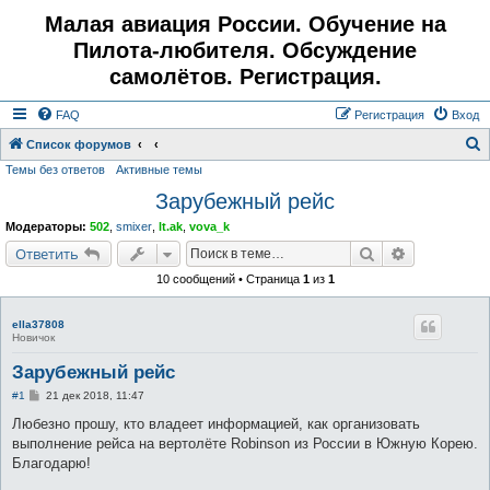
Малая авиация России. Обучение на
Пилота-любителя. Обсуждение
самолётов. Регистрация.
FAQ
Регистрация
Вход
Список форумов
Темы без ответов
Активные темы
о
Зарубежный рейс
и
с
Модераторы:
502
,
smixer
,
lt.ak
,
vova_k
к
Поиск
Расширенн
Ответить
10 сообщений • Страница
1
из
1
ella37808
Новичок
Зарубежный рейс
С
#1
21 дек 2018, 11:47
о
о
Любезно прошу, кто владеет информацией, как организовать
б
выполнение рейса на вертолёте Robinson из России в Южную Корею.
щ
е
Благодарю!
н
и