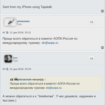
е
Sent from my iPhone using Tapatalk
pilotatotale
Гуру
С
#2
21 дек 2018, 20:11
о
о
Проще всего обратиться в комитет АОПА-Россия по
б
международному туризму:
ek@aopa.ru
щ
е
н
и
е
ksv
Гуру
С
#3
21 дек 2018, 20:23
о
о
б
pilotatotale
писал(а):
↑
щ
е
Проще всего обратиться в комитет АОПА-Россия по
н
международному туризму:
ek@aopa.ru
и
е
А можно обратиться и к "бомбилам". У них дешевле, надежнее и
быстрее )