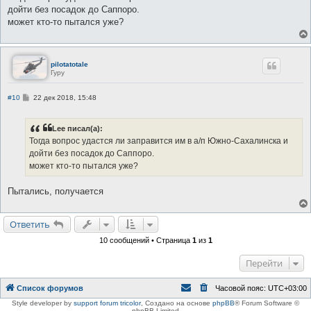
б
дойти без посадок до Саппоро.
щ
е
может кто-то пытался уже?
н
и
е
pilotatotale
Гуру
С
#10
22 дек 2018, 15:48
о
о
б
Lee писал(а):
щ
е
Тогда вопрос удастся ли заправится им в а/п Южно-Сахалинска и
н
дойти без посадок до Саппоро.
и
е
может кто-то пытался уже?
Пытались, получается
Ответить
10 сообщений • Страница
1
из
1
Перейти
Список форумов
Часовой пояс:
UTC+03:00
Style developer by
support forum tricolor
,
Создано на основе
phpBB
® Forum Software ©
phpBB Limited