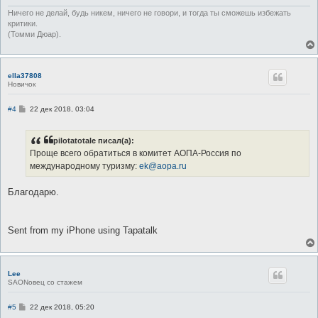
Ничего не делай, будь никем, ничего не говори, и тогда ты сможешь избежать
критики.
(Томми Дюар).
ella37808
Новичок
С
#4
22 дек 2018, 03:04
о
о
б
pilotatotale писал(а):
щ
е
Проще всего обратиться в комитет АОПА-Россия по
н
международному туризму:
ek@aopa.ru
и
е
Благодарю.
Sent from my iPhone using Tapatalk
Lee
SAONовец со стажем
С
#5
22 дек 2018, 05:20
о