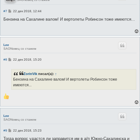
С
#7
22 дек 2018, 12:44
о
о
Бензина на Сахалине валом! И вертолеты Робинсон тоже имеются...
б
щ
е
н
и
е
Lee
SAONовец со стажем
С
#8
22 дек 2018, 15:20
о
о
б
ZorinVik
писал(а):
↑
щ
е
Бензина на Сахалине валом! И вертолеты Робинсон тоже
н
имеются...
и
е
Lee
SAONовец со стажем
С
#9
22 дек 2018, 15:23
о
о
Тогда вопрос удастся ли заправится им в а/п Южно-Сахалинска и