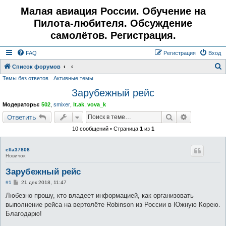
Малая авиация России. Обучение на
Пилота-любителя. Обсуждение
самолётов. Регистрация.
FAQ
Регистрация
Вход
Список форумов
Темы без ответов
Активные темы
о
Зарубежный рейс
и
с
Модераторы:
502
,
smixer
,
lt.ak
,
vova_k
к
Поиск
Расширенн
Ответить
10 сообщений • Страница
1
из
1
ella37808
Новичок
Зарубежный рейс
С
#1
21 дек 2018, 11:47
о
о
Любезно прошу, кто владеет информацией, как организовать
б
выполнение рейса на вертолёте Robinson из России в Южную Корею.
щ
е
Благодарю!
н
и