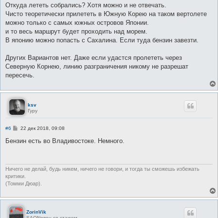
о
Откуда лететь собрались? Хотя можно и не отвечать.
б
Чисто теоретически прилететь в Южную Корею на таком вертолете
щ
е
можно только с самых южных островов Японии.
н
и то весь маршрут будет проходить над морем.
и
е
В японию можно попасть с Сахалина. Если туда бензин завезти.
Других Вариантов нет. Даже если удастся пролететь через
Северную Корнею, линию разграничения никому не разрешат
пересечь.
ksv
Гуру
С
#6
22 дек 2018, 09:08
о
о
Бензин есть во Владивостоке. Немного.
б
щ
е
н
и
Ничего не делай, будь никем, ничего не говори, и тогда ты сможешь избежать
е
критики.
(Томми Дюар).
ZorinVik
SAONовец со стажем