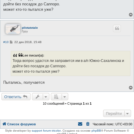
б
дойти без посадок до Саппоро.
щ
е
может кто-то пытался уже?
н
и
е
pilotatotale
Гуру
С
#10
22 дек 2018, 15:48
о
о
б
Lee писал(а):
щ
е
Тогда вопрос удастся ли заправится им в а/п Южно-Сахалинска и
н
дойти без посадок до Саппоро.
и
е
может кто-то пытался уже?
Пытались, получается
Ответить
10 сообщений • Страница
1
из
1
Перейти
Список форумов
Часовой пояс:
UTC+03:00
Style developer by
support forum tricolor
,
Создано на основе
phpBB
® Forum Software ©
phpBB Limited