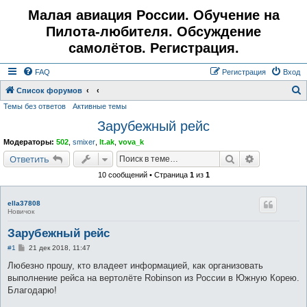
Малая авиация России. Обучение на
Пилота-любителя. Обсуждение
самолётов. Регистрация.
FAQ
Регистрация
Вход
Список форумов
Темы без ответов
Активные темы
о
Зарубежный рейс
и
с
Модераторы:
502
,
smixer
,
lt.ak
,
vova_k
к
Поиск
Расширенн
Ответить
10 сообщений • Страница
1
из
1
ella37808
Новичок
Зарубежный рейс
С
#1
21 дек 2018, 11:47
о
о
Любезно прошу, кто владеет информацией, как организовать
б
выполнение рейса на вертолёте Robinson из России в Южную Корею.
щ
е
Благодарю!
н
и