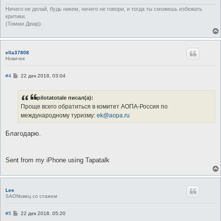
Ничего не делай, будь никем, ничего не говори, и тогда ты сможешь избежать
критики.
(Томми Дюар).
ella37808
Новичок
С
#4
22 дек 2018, 03:04
о
о
б
pilotatotale писал(а):
щ
е
Проще всего обратиться в комитет АОПА-Россия по
н
международному туризму:
ek@aopa.ru
и
е
Благодарю.
Sent from my iPhone using Tapatalk
Lee
SAONовец со стажем
С
#5
22 дек 2018, 05:20
о