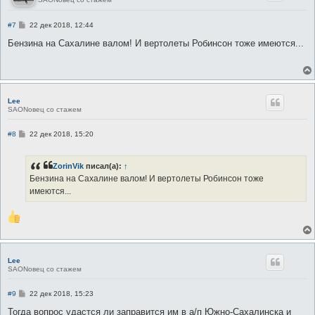
С
#7
22 дек 2018, 12:44
о
о
Бензина на Сахалине валом! И вертолеты Робинсон тоже имеются...
б
щ
е
н
и
е
Lee
SAONовец со стажем
С
#8
22 дек 2018, 15:20
о
о
б
ZorinVik
писал(а):
↑
щ
е
Бензина на Сахалине валом! И вертолеты Робинсон тоже
н
имеются...
и
е
Lee
SAONовец со стажем
С
#9
22 дек 2018, 15:23
о
о
Тогда вопрос удастся ли заправится им в а/п Южно-Сахалинска и