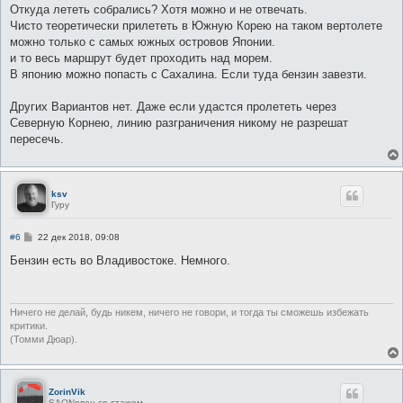
о
Откуда лететь собрались? Хотя можно и не отвечать.
б
Чисто теоретически прилететь в Южную Корею на таком вертолете
щ
е
можно только с самых южных островов Японии.
н
и то весь маршрут будет проходить над морем.
и
е
В японию можно попасть с Сахалина. Если туда бензин завезти.
Других Вариантов нет. Даже если удастся пролететь через
Северную Корнею, линию разграничения никому не разрешат
пересечь.
ksv
Гуру
С
#6
22 дек 2018, 09:08
о
о
Бензин есть во Владивостоке. Немного.
б
щ
е
н
и
Ничего не делай, будь никем, ничего не говори, и тогда ты сможешь избежать
е
критики.
(Томми Дюар).
ZorinVik
SAONовец со стажем