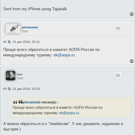
е
Sent from my iPhone using Tapatalk
pilotatotale
Гуру
С
#2
21 дек 2018, 20:11
о
о
Проще всего обратиться в комитет АОПА-Россия по
б
международному туризму:
ek@aopa.ru
щ
е
н
и
е
ksv
Гуру
С
#3
21 дек 2018, 20:23
о
о
б
pilotatotale
писал(а):
↑
щ
е
Проще всего обратиться в комитет АОПА-Россия по
н
международному туризму:
ek@aopa.ru
и
е
А можно обратиться и к "бомбилам". У них дешевле, надежнее и
быстрее )