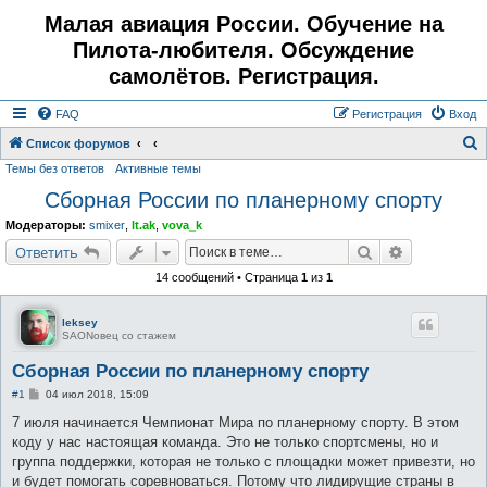
Малая авиация России. Обучение на
Пилота-любителя. Обсуждение
самолётов. Регистрация.
FAQ
Регистрация
Вход
Список форумов
Темы без ответов
Активные темы
о
Сборная России по планерному спорту
и
с
Модераторы:
smixer
,
lt.ak
,
vova_k
к
Поиск
Расширенн
Ответить
14 сообщений • Страница
1
из
1
leksey
SAONовец со стажем
Сборная России по планерному спорту
С
#1
04 июл 2018, 15:09
о
о
7 июля начинается Чемпионат Мира по планерному спорту. В этом
б
коду у нас настоящая команда. Это не только спортсмены, но и
щ
е
группа поддержки, которая не только с площадки может привезти, но
н
и будет помогать соревноваться. Потому что лидирущие страны в
и