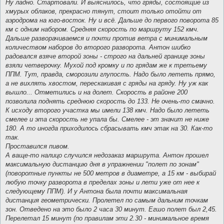
Ну ладно. Стартовали. И выяснилось, что гряды, состоящие из
хмурых облаков, прекрасно тянут, стоит только отойти от
аэродрома на юго-восток. Ну и всё. Дальше до первого поворота 85
км с одним набором. Средняя скорость по маршруту 152 кмч.
Дальше разворачиваемся и почти против ветра с минимальным
количеством наборов до второго разворота. Антон шибко
радовался взяче второй зоны - строго на дальней границе зоны
взяли четверочку. Мухой под кромку и по грядам же к третьему
ППМ. Тут, правда, сморозили глупость. Надо было лететь прямо,
а не вихлять хвостом, перескакивая с гряды на гряду. Ну уж как
вышло... Отметились и на долет. Скорость в районе 200
позволила поднять среднюю скорость до 133. Не очень-то смачно.
К исходу второго участка мы имели 138 кмч. Надо было лететь
смелее и эта скорость не упала бы. Смелее - эт значит не ниже
180. А то иногда приходилось сбрасывать кмч этак на 30. Как-то
так.
Проставился пивом.
А ваще-то налицо случился недозаказ маршрута. Антон прошел
максимальную дистанцию дня в упражнении "полет по зонам"
(поворотные пункты не 500 метров в диаметре, а 15 км - выбирай
любую точку разворота в пределах зоны и лети уже от нее к
следующему ППМ). И у Антона была почти максимальная
дистанция геометрически. Пролетел по самым дальним точкам
зон. Отведено на это было 2 часа 30 минут. Егшо полет был 2,45.
Перелетал 15 минут (по правилам эти 2.30 - минимальное время