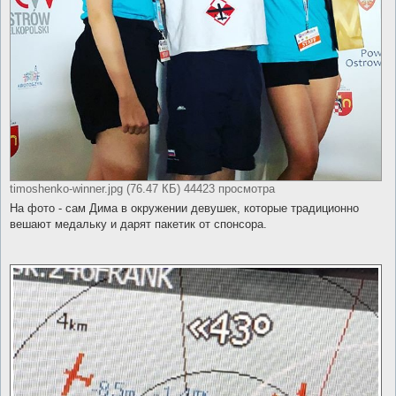
timoshenko-winner.jpg (76.47 КБ) 44423 просмотра
На фото - сам Дима в окружении девушек, которые традиционно
вешают медальку и дарят пакетик от спонсора.