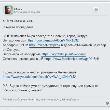
leksey
SAONовец со стажем
С
#7
05 июл 2018, 13:54
о
о
О месте проведения
б
щ
е
38-й Чемпионат Мира проходит в Польше, Город Острув-
н
Велькопольски
https://goo.gl/maps/ADdnM4NX1832
и
е
Аэродром EPOM
http://michalkow.pl/pl/
в деревне Михалков на север
от Острува
Вебкамера на аэродроме
https://wgc2018.pl/en/webcam/
Страница чемпионата в ФБ
https://www.facebook.com/wgc2018pl/
Короткое видео о месте проведения Чемпионата
https://www.youtube.com/watch?v=WAf_1QNmYJA
P.S. Видео сейчас умеют эмбедиться в страницу или только по
ссылке их можно давать?
Личные сообщения не читаю, пишите на почту leksey@ya.ru