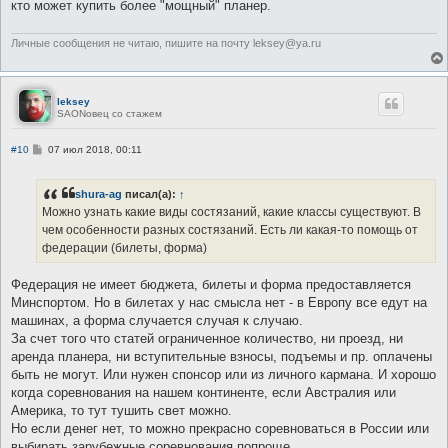
кто может купить более "мощный" планер.
Личные сообщения не читаю, пишите на почту leksey@ya.ru
leksey
SAONовец со стажем
С
#10
07 июл 2018, 00:11
о
о
б
shura-ag
писал(а):
↑
щ
е
Можно узнать какие виды состязаний, какие классы существуют. В
н
чем особенности разных состязаний. Есть ли какая-то помощь от
и
е
федерации (билеты, форма)
Федерация не имеет бюджета, билеты и форма предоставляется
Минспортом. Но в билетах у нас смысла нет - в Европу все едут на
машинах, а форма случается случая к случаю.
За счет того что статей ограниченное количество, ни проезд, ни
аренда планера, ни вступительные взносы, подъемы и пр. оплачены
быть не могут. Или нужен спонсор или из личного кармана. И хорошо
когда соревнования на нашем континенте, если Австралия или
Америка, то тут тушить свет можно.
Но если денег нет, то можно прекрасно соревноваться в России или
выбирать зарубежные соревнования попроще.