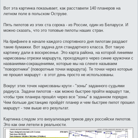
Вот эта картинка показывает, как расставили 140 планеров на
летном поле в польском Оструве.
Пять пилотов из этих ста сорока - из России, один из Беларуси. И
можно сказать, что это топовые пилоты наших стран.
На брифинге в начале каждого спортивного дня пилотам раздают
такие бумажки. Вот задача для стандартного класса. Вот такую
картинку дали в воскресенье. Это карта района, на которой линиями
нарисованы отрезки маршрута, проходящего через синие кружочки с
названиями-сокращениями, которые мы на сленге называем
"поворотники" (поворотные точки маршрута). Те точки через которые
не прошел маршрут - в этот день просто не использованы.
Вокруг этих точек нарисованы круги - "зоны" заданного судьями
радиуса. Задачи пилотов - как можно быстрее пройти маршрут так,
чтобы трек планера прошёл через все "зоны" в заданном порядке.
Чем больше дистанцию пройдёт планер и чем быстрее пилот прошел
маршрут - тем выше его результат.
Картинка следом это визуализация треков двух российски пилотов.
Это как они летели в реальности.