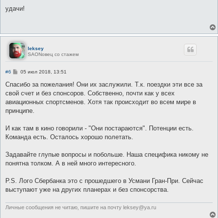
о
о
удачи!
б
щ
е
н
и
е
leksey
SAONовец со стажем
С
#6
05 июл 2018, 13:51
о
о
Спасибо за пожелания! Они их заслужили. Т.к. поездки эти все за
б
свой счет и без спонсоров. Собственно, почти как у всех
щ
е
авиационных спортсменов. Хотя так происходит во всем мире в
н
принципе.
и
е
И как там в кино говорили - "Они постараются". Потенции есть.
Команда есть. Осталось хорошо полетать.
Задавайте глупые вопросы и побольше. Наша специфика никому не
понятна толком. А в ней много интересного.
P.S. Лого Сбербанка это с прошедшего в Усмани Гран-При. Сейчас
выступают уже на других планерах и без спонсорства.
Личные сообщения не читаю, пишите на почту leksey@ya.ru