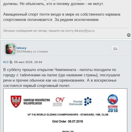
е
должны. Но объяснить, кто и почему должен - не могут.
Авиационный спорт почти везде в мире из собственного кармана
спортсменов оплачивается. За редким исключением.
Личные сообщения не читаю, пишите на почту leksey@ya.ru
leksey
SAONовец со стажем
С
#13
09 июл 2018, 18:44
о
о
В субботу прошло открытие Чемпионата - пилоты походили по
б
городу с табличками на палке (где название страны), послушали
щ
е
речи и прочее обычное как на соревнованиях. А в воскресенье
н
состоялся первый спортивный полет.
и
е