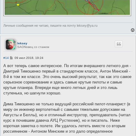
Личные сообщения не читаю, пишите на почту leksey@ya.ru
leksey
SAONовец со стажем
С
#14
09 июл 2018, 19:24
о
о
А вот теперь самое интересное. По итогам вчерашнего летного дня -
б
Дмитрий Тимошенко первый в стандартном классе, Антон Минский -
щ
е
8-й в том же классе. Это очень высокий результат, так как это самое
н
серьезное соревнование и здесь самые крутые пилоты и самые
и
е
крутые планера. Впереди еще много летных дней и это лишь
ступенька, но шагнули хорошо.
Дима Тимошенко не только ведущий российский пилот-планерист (в
миру он инженер вертолетный с самыми тяжелыми допусками на
Августы и Беллы), но и отличный инструктор, преподаватель (читал
курс в почившем давеча АУЦ Рустехник), но и писатель. Ниже
короткая заметка о полете. Им удалось лететь вместе со вторым
россиянином - Антоном Минским и это дало определенное