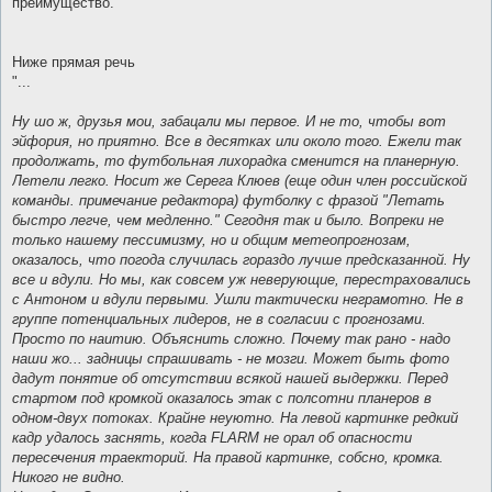
преимущество.
Ниже прямая речь
"...
Ну шо ж, друзья мои, забацали мы первое. И не то, чтобы вот
эйфория, но приятно. Все в десятках или около того. Ежели так
продолжать, то футбольная лихорадка сменится на планерную.
Летели легко. Носит же Серега Клюев (еще один член российской
команды. примечание редактора) футболку с фразой "Летать
быстро легче, чем медленно." Сегодня так и было. Вопреки не
только нашему пессимизму, но и общим метеопрогнозам,
оказалось, что погода случилась гораздо лучше предсказанной. Ну
все и вдули. Но мы, как совсем уж неверующие, перестраховались
с Антоном и вдули первыми. Ушли тактически неграмотно. Не в
группе потенциальных лидеров, не в согласии с прогнозами.
Просто по наитию. Объяснить сложно. Почему так рано - надо
наши жо... задницы спрашивать - не мозги. Может быть фото
дадут понятие об отсутствии всякой нашей выдержки. Перед
стартом под кромкой оказалось этак с полсотни планеров в
одном-двух потоках. Крайне неуютно. На левой картинке редкий
кадр удалось заснять, когда FLARM не орал об опасности
пересечения траекторий. На правой картинке, собсно, кромка.
Никого не видно.