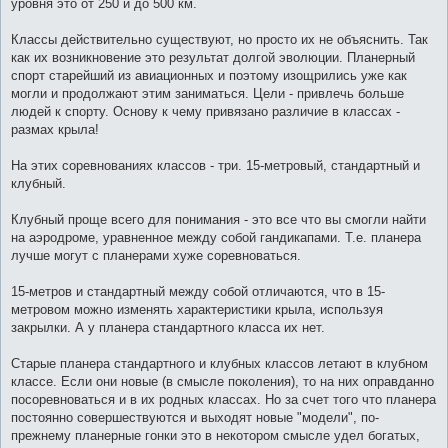
уровня это от 250 и до 500 км.
Классы действительно существуют, но просто их не объяснить. Так
как их возникновение это результат долгой эволюции. Планерный
спорт старейший из авиационных и поэтому изощрились уже как
могли и продолжают этим заниматься. Цели - привлечь больше
людей к спорту. Основу к чему привязано различие в классах -
размах крыла!
На этих соревнованиях классов - три. 15-метровый, стандартный и
клубный.
Клубный проще всего для понимания - это все что вы смогли найти
на аэродроме, уравненное между собой гандикапами. Т.е. планера
лучше могут с планерами хуже соревноваться.
15-метров и стандартный между собой отличаются, что в 15-
метровом можно изменять характеристики крыла, используя
закрылки. А у планера стандартного класса их нет.
Старые планера стандартного и клубных классов летают в клубном
классе. Если они новые (в смысле поколения), то на них оправданно
посоревноваться и в их родных классах. Но за счет того что планера
постоянно совершествуются и выходят новые "модели", по-
прежнему планерные гонки это в некотором смысле удел богатых,