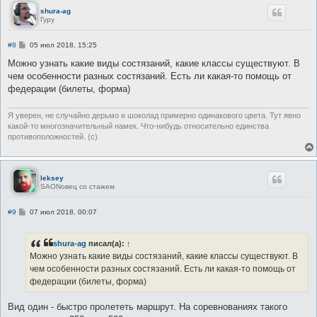
shura-ag
Гуру
С
#8
05 июл 2018, 15:25
о
о
Можно узнать какие виды состязаний, какие классы существуют. В
б
чем особенности разных состязаний. Есть ли какая-то помощь от
щ
е
федерации (билеты, форма)
н
и
е
Я уверен, не случайно дерьмо и шоколад примерно одинакового цвета. Тут явно
какой-то многозначительный намек. Что-нибудь относительно единства
противоположностей. (c)
leksey
SAONовец со стажем
С
#9
07 июл 2018, 00:07
о
о
б
shura-ag
писал(а):
↑
щ
е
Можно узнать какие виды состязаний, какие классы существуют. В
н
чем особенности разных состязаний. Есть ли какая-то помощь от
и
е
федерации (билеты, форма)
Вид один - быстро пролететь маршрут. На соревнованиях такого