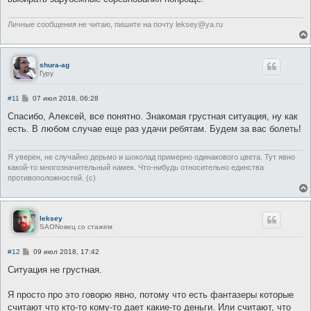
Личные сообщения не читаю, пишите на почту leksey@ya.ru
shura-ag
Гуру
С
#11
07 июл 2018, 06:28
о
о
Спасибо, Алексей, все понятно. Знакомая грустная ситуация, ну как
б
есть. В любом случае еще раз удачи ребятам. Будем за вас болеть!
щ
е
н
и
Я уверен, не случайно дерьмо и шоколад примерно одинакового цвета. Тут явно
е
какой-то многозначительный намек. Что-нибудь относительно единства
противоположностей. (c)
leksey
SAONовец со стажем
С
#12
09 июл 2018, 17:42
о
о
Ситуация не грустная.
б
щ
е
Я просто про это говорю явно, потому что есть фантазеры которые
н
считают что кто-то кому-то дает какие-то деньги. Или считают, что
и