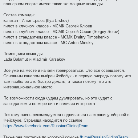
е
планерном спорте имеют такие же мощные команды.
Состав команды:
капитан - Илья Ершов (Ilya Ershov)
пилот в клубном классе - МСМК Сергей Клюев
пилот в клубном классе - МСМК Сергей Серов (Sergey Serov)
пилот в стандартном классе - МСМК Dmitry Timoshenko
пилот в стандартном классе - МС Anton Minskiy
Помощники команды:
Lada Balamut и Vladimir Karsakov
Все уже на месте и начали тренироваться. Это все освещается.
Основным каналом выбран Фейсбук - в первую очередь потому что
там наиболее это быстро делать, а также потому что это
интернациональное место.
По возможности сюда будем дублировать, но это будет с
запозданием и по мере сил и наличия интернета.
Поэтому очень рекомендуется подписаться на страницу сборной в
Фейсбуке. Страница находится по ссылке
https://www.facebook.com/RussianGlidingTeam
Также она доступна по короткой ссылке
fb.me/RussianGlidingTeam