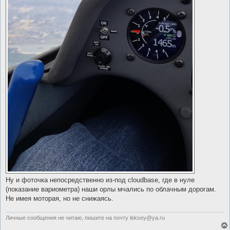
Ну и фоточка непосредственно из-под cloudbase, где в нуле
(показание вариометра) наши орлы мчались по облачным дорогам.
Не имея моторая, но не снижаясь.
Личные сообщения не читаю, пишите на почту leksey@ya.ru