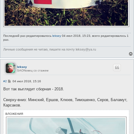
Последний раз редактировалось
leksey
04 июл 2018, 15:23, всего редактировалось 1
раз.
Личные сообщения не читаю, пишите на почту leksey@ya.ru
leksey
SAONовец со стажем
С
#2
04 июл 2018, 15:16
о
о
Вот так выглядит сборная - 2018.
б
щ
е
Сверху-вниз: Минский, Ершов, Клюев, Тимошенко, Серов, Баламут,
н
Карсаков.
и
е
ВЛОЖЕНИЯ