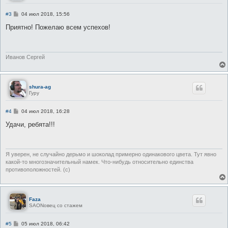
С
#3
04 июл 2018, 15:56
о
о
Приятно! Пожелаю всем успехов!
б
щ
е
н
и
Иванов Сергей
е
shura-ag
Гуру
С
#4
04 июл 2018, 16:28
о
о
Удачи, ребята!!!
б
щ
е
н
и
Я уверен, не случайно дерьмо и шоколад примерно одинакового цвета. Тут явно
е
какой-то многозначительный намек. Что-нибудь относительно единства
противоположностей. (c)
Faza
SAONовец со стажем
С
#5
05 июл 2018, 06:42