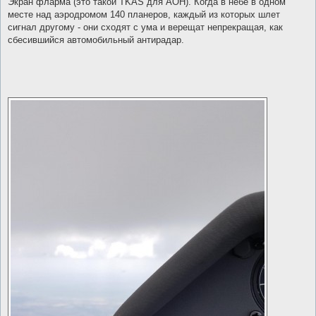
Экран фларма (это такой TKAS для АОН). Когда в небе в одном
месте над аэродромом 140 планеров, каждый из которых шлет
сигнал другому - они сходят с ума и верещат непрекращая, как
сбесившийся автомобильный антирадар.