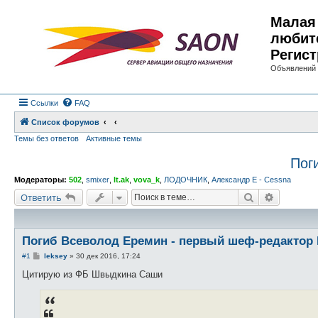
Малая 
любит
Регист
Объявлений 
Ссылки
FAQ
Список форумов
Темы без ответов
Активные темы
Пог
Модераторы:
502
,
smixer
,
lt.ak
,
vova_k
,
ЛОДОЧНИК
,
Александр E - Cessna
Поиск
Расшире
Ответить
Погиб Всеволод Еремин - первый шеф-редактор 
С
#1
leksey
»
30 дек 2016, 17:24
о
о
Цитирую из ФБ Швыдкина Саши
б
щ
е
н
и