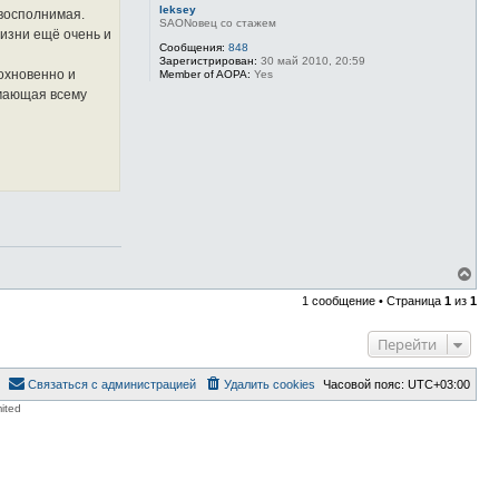
leksey
восполнимая.
SAONовец со стажем
изни ещё очень и
Сообщения:
848
Зарегистрирован:
30 май 2010, 20:59
охновенно и
Member of AOPA:
Yes
имающая всему
В
е
1 сообщение • Страница
1
из
1
р
н
у
Перейти
т
ь
с
Связаться с администрацией
Удалить cookies
Часовой пояс:
UTC+03:00
я
ited
к
н
а
ч
а
л