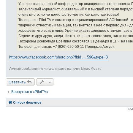
е
Ушёл из жизни первый шеф-редактор авиационного телепроекта P
Талантливый журналист, обаятельный и в высшей степени порядоч
очень много, но не дожил до 30-летия. Как рано, как горько!
Телепроект Pilot TV и сам жанр специализированной АОНовской т
творчески отнестись к авиации, так вжиться в неё с первого дня -
хорошему, что есть в мире. Умение видеть хорошее отличает свет
Берегите друг друга, люди. Никто не знает своего часа, никто не зн
Похороны Всеволода Ерёмина состоятся 31 декабря в 11 ч. на Ни
Телефон для связи: +7 (926) 620-50-11 (Топорков Артур).
https://www.facebook.com/photo.php?fbid ... 596&type=3
Личные сообщения не читаю, пишите на почту leksey@ya.ru
Ответить
Вернуться в «PilotTV»
Список форумов
Sty