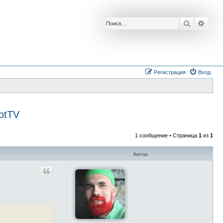
Поиск
Расш
Регистрация
Вход
otTV
1 сообщение • Страница
1
из
1
Автор