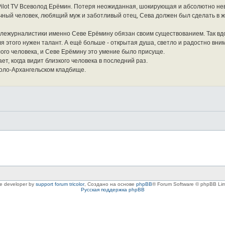
ilot TV Всеволод Ерёмин. Потеря неожиданная, шокирующая и абсолютно не
ный человек, любящий муж и заботливый отец, Сева должен был сделать в ж
ележурналистики именно Севе Ерёмину обязан своим существованием. Так вд
 для этого нужен талант. А ещё больше - открытая душа, светло и радостно вн
лого человека, и Севе Ерёмину это умение было присуще.
ает, когда видит близкого человека в последний раз.
коло-Архангельском кладбище.
le developer by
support forum tricolor
,
Создано на основе
phpBB
® Forum Software © phpBB Lim
Русская поддержка phpBB