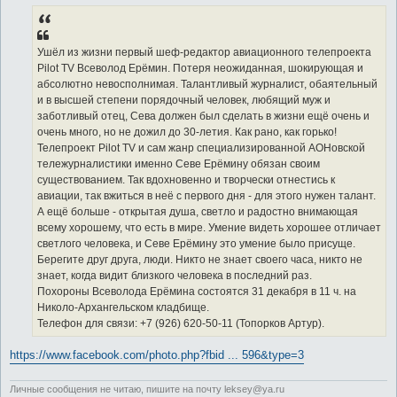
щ
е
н
и
е
Ушёл из жизни первый шеф-редактор авиационного телепроекта
Pilot TV Всеволод Ерёмин. Потеря неожиданная, шокирующая и
абсолютно невосполнимая. Талантливый журналист, обаятельный
и в высшей степени порядочный человек, любящий муж и
заботливый отец, Сева должен был сделать в жизни ещё очень и
очень много, но не дожил до 30-летия. Как рано, как горько!
Телепроект Pilot TV и сам жанр специализированной АОНовской
тележурналистики именно Севе Ерёмину обязан своим
существованием. Так вдохновенно и творчески отнестись к
авиации, так вжиться в неё с первого дня - для этого нужен талант.
А ещё больше - открытая душа, светло и радостно внимающая
всему хорошему, что есть в мире. Умение видеть хорошее отличает
светлого человека, и Севе Ерёмину это умение было присуще.
Берегите друг друга, люди. Никто не знает своего часа, никто не
знает, когда видит близкого человека в последний раз.
Похороны Всеволода Ерёмина состоятся 31 декабря в 11 ч. на
Николо-Архангельском кладбище.
Телефон для связи: +7 (926) 620-50-11 (Топорков Артур).
https://www.facebook.com/photo.php?fbid ... 596&type=3
Личные сообщения не читаю, пишите на почту leksey@ya.ru