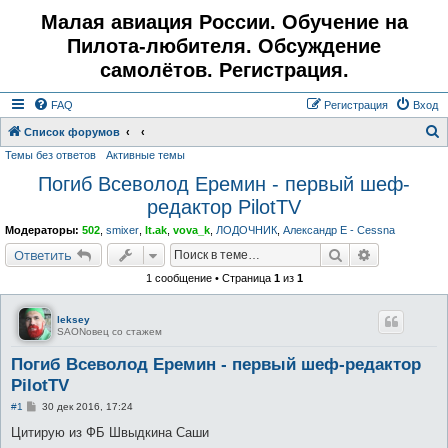
Малая авиация России. Обучение на
Пилота-любителя. Обсуждение
самолётов. Регистрация.
FAQ
Регистрация
Вход
Список форумов
Темы без ответов
Активные темы
о
Погиб Всеволод Еремин - первый шеф-
и
редактор PilotTV
с
к
Модераторы:
502
,
smixer
,
lt.ak
,
vova_k
,
ЛОДОЧНИК
,
Александр E - Cessna
Поиск
Расширенн
Ответить
1 сообщение • Страница
1
из
1
leksey
SAONовец со стажем
Погиб Всеволод Еремин - первый шеф-редактор
PilotTV
С
#1
30 дек 2016, 17:24
о
о
Цитирую из ФБ Швыдкина Саши
б