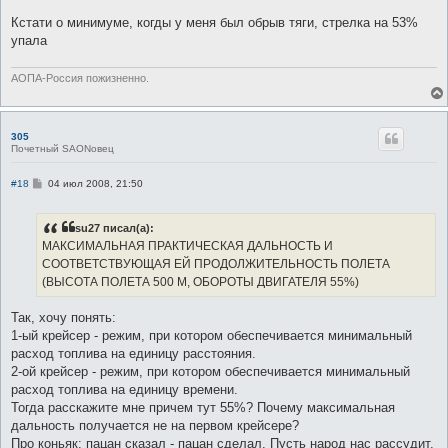
Кстати о минимуме, когды у меня был обрыв тяги, стрелка на 53%
упала
АОПА-Россия пожизненно.
305
Почетный SAONовец
С
#18
04 июл 2008, 21:50
о
о
б
su27 писал(а):
щ
е
МАКСИМАЛЬНАЯ ПРАКТИЧЕСКАЯ ДАЛЬНОСТЬ И
н
СООТВЕТСТВУЮЩАЯ ЕЙ ПРОДОЛЖИТЕЛЬНОСТЬ ПОЛЕТА
и
е
(ВЫСОТА ПОЛЕТА 500 М, ОБОРОТЫ ДВИГАТЕЛЯ 55%)
Так, хочу понять:
1-ый крейсер - режим, при котором обеспечивается минимальный
расход топлива на единицу расстояния.
2-ой крейсер - режим, при котором обеспечивается минимальный
расход топлива на единицу времени.
Тогда расскажите мне причем тут 55%? Почему максимальная
дальность получается не на первом крейсере?
Про коньяк: пацан сказал - пацан сделал. Пусть народ нас рассудит.