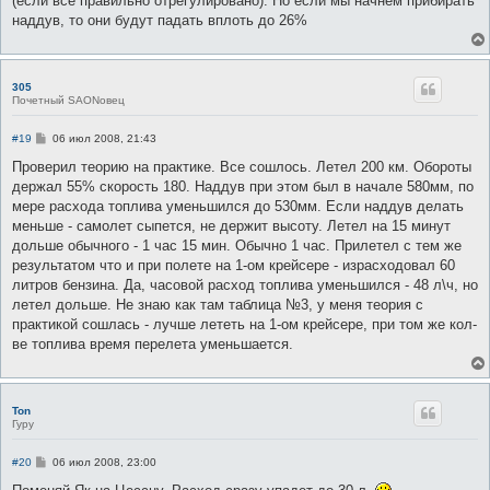
(если все правильно отрегулировано). Но если мы начнем прибирать
наддув, то они будут падать вплоть до 26%
305
Почетный SAONовец
С
#19
06 июл 2008, 21:43
о
о
Проверил теорию на практике. Все сошлось. Летел 200 км. Обороты
б
держал 55% скорость 180. Наддув при этом был в начале 580мм, по
щ
е
мере расхода топлива уменьшился до 530мм. Если наддув делать
н
меньше - самолет сыпется, не держит высоту. Летел на 15 минут
и
е
дольше обычного - 1 час 15 мин. Обычно 1 час. Прилетел с тем же
результатом что и при полете на 1-ом крейсере - израсходовал 60
литров бензина. Да, часовой расход топлива уменьшился - 48 л\ч, но
летел дольше. Не знаю как там таблица №3, у меня теория с
практикой сошлась - лучше лететь на 1-ом крейсере, при том же кол-
ве топлива время перелета уменьшается.
Ton
Гуру
С
#20
06 июл 2008, 23:00
о
о