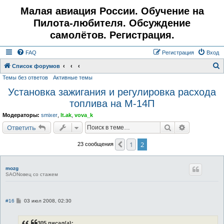
Малая авиация России. Обучение на
Пилота-любителя. Обсуждение
самолётов. Регистрация.
FAQ
Регистрация
Вход
Список форумов
Темы без ответов
Активные темы
о
Установка зажигания и регулировка расхода
и
топлива на М-14П
с
к
Модераторы:
smixer
,
lt.ak
,
vova_k
Поиск
Расширенн
Ответить
1
2
Пред.
23 сообщения
mozg
SAONовец со стажем
С
#16
03 июл 2008, 02:30
о
о
б
305 писал(а):