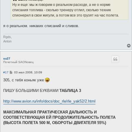
щ
е
Ну и еще: мы ж говорим о реальном расходе, а не о норме
н
списания топлива - сколько тренеру отлил, сколько техник
и
е
спионерил в свои жигули, а потом все это грузят на час полета.
я о реальном. никаких списаний и сливов.
Rgds,
Anton
su27
Почетный SAONовец
С
#17
03 июл 2008, 10:09
о
о
305, с тебя коньяк уже
б
щ
е
ПИШУ БОЛЬШИМИ БУКВАМИ
ТАБЛИЦА 3
н
и
е
http://www.avion.ru/info/docs/doc_rle/rle_yak52/2.html
МАКСИМАЛЬНАЯ ПРАКТИЧЕСКАЯ ДАЛЬНОСТЬ И
СООТВЕТСТВУЮЩАЯ ЕЙ ПРОДОЛЖИТЕЛЬНОСТЬ ПОЛЕТА
(ВЫСОТА ПОЛЕТА 500 М, ОБОРОТЫ ДВИГАТЕЛЯ 55%)