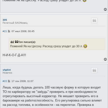
Поменяй Як на Цессну. Расход сразу упадет до 30 л.
б
щ
е
н
и
е
305
Почетный SAONовец
С
#21
07 июл 2008, 00:45
о
о
б
Ton писал(а):
щ
е
Поменяй Як на Цессну. Расход сразу упадет до 30 л.
н
и
е
Н-И-К-О-Г-Д-А!!!
shplint
Новичок
С
#22
17 сен 2008, 11:07
о
о
Леша, когда будешь делать 100 часовую форму в которую входит
б
ТО по карбюратору не "забудь" проверить и при необходимости
щ
е
отрегулировать высотный корректор. Не мешает проверить его в
н
барокамере на работоспособность. Его регулировка сильно влияет
и
е
на расход топлива, в особенности - на перелетах. Проверка в