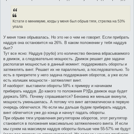
Кстати о минимуме, когды у меня был обрыв тяги, стрелка на 53%
упала
У меня тоже обрывалась. Но это ни о чем не говорит. Если прибрать
наддув она остановится на 26%. В каком положении у тебя наддув
был?
Тут все ясно: Наддув (грубо) это количество бензина вбрасываемого
в движок, а следовательно мощность. Движок решает две задачи
располагая мощностью в данный момент: поддерживать обороты и
затяжелять винт. Решает их не параллельно, а последовательно. То
есть в приоритете у него задача поддержания оборотов, а уже если
есть излишек мощности - затяжеляет винт.
И наоборот: выставили обороты 59% к примеру и начинаем
прибирать наддув. До какого то положения РУДа движок еще будет
держать 59%. Почему спрашивается? Бензина же меньше вкинули,
мощность уменьшилась. А потому что винт автоматически в первую
очередь облегчился. Но если мы дальше будем прибирать наддув,
винт облегчится уже до конца и начнут падать обороты.
При обрыве тяги управления регулятором оборотов, этот регулятор
становится в положения максимально затяжеленного винта. И если
мы сунем на максимум наддув обороты больше чем 55-57% не будут