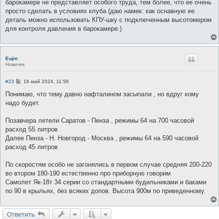
барокамере не представляет особого труда, тем более, что ее очень
просто сделать в условиях клуба (даю намек: как оснавную ее
деталь можно использовать КПУ-шку с подключенным высотомером
для контроля давления в барокамере.)
Eujin
Новичок
С
#23
16 май 2024, 11:56
о
о
Понимаю, что тему давно нафталином засыпали , но вдруг кому
б
надо будет.
щ
е
н
Позавчера летели Саратов - Пенза , режимы 64 на 700 часовой
и
е
расход 55 литров
Далее Пенза - Н. Новгород - Москва , режимы 64 на 590 часовой
расход 45 литров
По скоростям особо не загонялись в первом случае средняя 200-220
во втором 180-190 естественно про приборную говорим
Самолет Як-18т 34 серии со стандартными будильниками и баками
по 90 в крыльях, без всяких допов. Высота 900м по приведенному.
Ответить