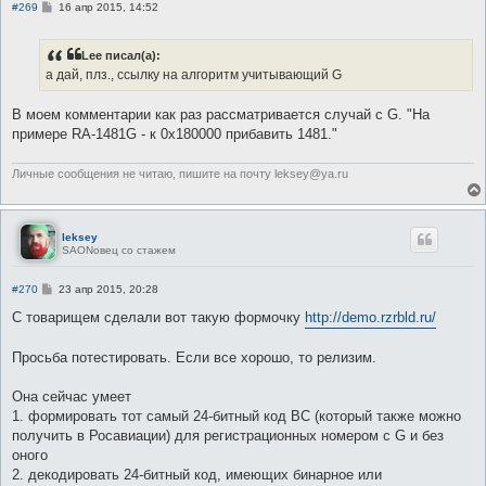
С
#269
16 апр 2015, 14:52
о
о
б
Lee писал(а):
щ
е
а дай, плз., ссылку на алгоритм учитывающий G
н
и
е
В моем комментарии как раз рассматривается случай с G. "На
примере RA-1481G - к 0x180000 прибавить 1481."
Личные сообщения не читаю, пишите на почту leksey@ya.ru
leksey
SAONовец со стажем
С
#270
23 апр 2015, 20:28
о
о
С товарищем сделали вот такую формочку
http://demo.rzrbld.ru/
б
щ
е
Просьба потестировать. Если все хорошо, то релизим.
н
и
е
Она сейчас умеет
1. формировать тот самый 24-битный код ВС (который также можно
получить в Росавиации) для регистрационных номером с G и без
оного
2. декодировать 24-битный код, имеющих бинарное или