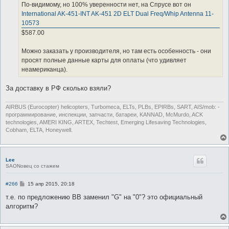
По-видимому, но 100% уверенности нет, на Спрусе вот он
International AK-451-INT AK-451 2D ELT Dual Freq/Whip Antenna 11-
10573
$587.00
Можно заказать у производителя, но там есть особенность - они
просят полные данные карты для оплаты (что удивляет
неамериканца).
За доставку в РФ сколько взяли?
AIRBUS (Eurocopter) helicopters, Turbomeca, ELTs, PLBs, EPIRBs, SART, AIS/mob: -
программирование, инспекции, запчасти, батареи, KANNAD, McMurdo, ACK
technologies, AMERI KING, ARTEX, Techtest, Emerging Lifesaving Technologies,
Cobham, ELTA, Honeywell.
Lee
SAONовец со стажем
С
#266
15 апр 2015, 20:18
о
о
т.е. по предложению ВВ заменил "G" на "0"? это официальный
б
алгоритм?
щ
е
н
и