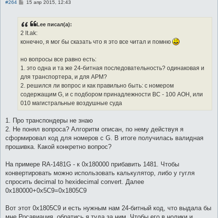
С
#264
15 апр 2015, 12:43
о
о
б
Lee писал(а):
щ
е
2 lt.ak:
н
конечно, я мог бы сказать что я это все читал и помню
и
е
но вопросы все равно есть:
1. это одна и та же 24-битная последовательность? одинаковая и
для транспортера, и для АРМ?
2. решился ли вопрос и как правильно быть: с номером
содержащим G, и с подбором принадлежности ВС - 100 АОН, или
010 магистральные воздушные суда
1. Про транспондеры не знаю
2. Не понял вопроса? Алгоритм описан, по нему действуя я
сформировал код для номеров с G. В итоге получилась валидная
прошивка. Какой конкретно вопрос?
На примере RA-1481G - к 0x180000 прибавить 1481. Чтобы
конвертировать можно использовать калькулятор, либо у гугля
спросить decimal to hexidecimal convert. Далее
0x180000+0х5C9=0х1805C9
Вот этот 0х1805C9 и есть нужным нам 24-битный код, что выдала бы
мне Росавиация, обратись я туда за ним. Чтобы его в нолики и