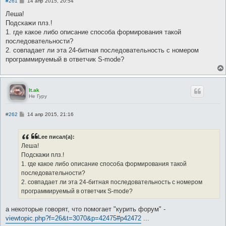
С
#261
14 апр 2015, 20:54
о
о
Леша!
б
Подскажи плз.!
щ
е
1. где какое либо описание способа формирования такой
н
последовательности?
и
е
2. совпадает ли эта 24-битная последовательность с номером
программируемый в ответчик S-mode?
lt.ak
Не Гуру
С
#262
14 апр 2015, 21:16
о
о
б
Lee писал(а):
щ
е
Леша!
н
Подскажи плз.!
и
е
1. где какое либо описание способа формирования такой
последовательности?
2. совпадает ли эта 24-битная последовательность с номером
программируемый в ответчик S-mode?
а некоторые говорят, что помогает "курить форум" -
viewtopic.php?f=26&t=3070&p=42475#p42472
...