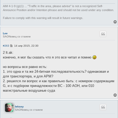
AIM 4-1-9 (g)(1) ... "Traffic in the area, please advise" is not a recognized Self-
Announce Position and/or Intention phrase and should not be used under any condition.
Failure to comply with this warning will result in future warnings.
Lee
SAONовец со стажем
С
#263
14 апр 2015, 22:30
о
о
2 lt.ak:
б
конечно, я мог бы сказать что я это все читал и помню
щ
е
н
но вопросы все равно есть:
и
е
1. это одна и та же 24-битная последовательность? одинаковая и
для транспортера, и для АРМ?
2. решился ли вопрос и как правильно быть: с номером содержащим
G, и с подбором принадлежности ВС - 100 АОН, или 010
магистральные воздушные суда
leksey
SAONовец со стажем