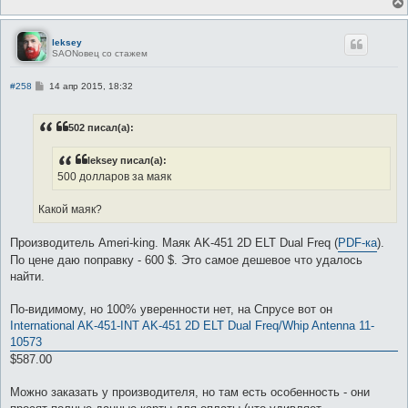
leksey
SAONовец со стажем
С
#258
14 апр 2015, 18:32
о
о
б
502 писал(а):
щ
е
н
leksey писал(а):
и
е
500 долларов за маяк
Какой маяк?
Производитель Аmeri-king. Маяк AK-451 2D ELT Dual Freq (
PDF-ка
).
По цене даю поправку - 600 $. Это самое дешевое что удалось
найти.
По-видимому, но 100% уверенности нет, на Спрусе вот он
International AK-451-INT AK-451 2D ELT Dual Freq/Whip Antenna 11-
10573
$587.00
Можно заказать у производителя, но там есть особенность - они