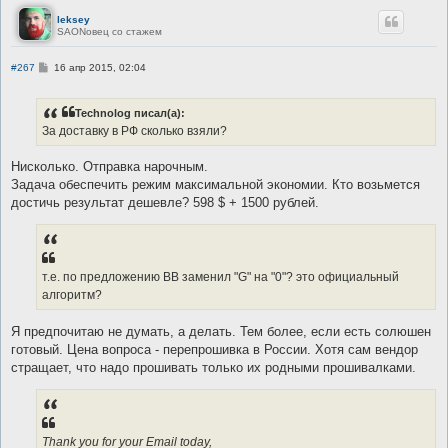
е
leksey
SAONовец со стажем
С
#267
16 апр 2015, 02:04
о
о
б
Technolog писал(а):
щ
е
За доставку в РФ сколько взяли?
н
и
е
Нисколько. Отправка нарочным.
Задача обеспечить режим максимальной экономии. Кто возьмется
достичь результат дешевле? 598 $ + 1500 рублей.
т.е. по предложению ВВ заменил "G" на "0"? это официальный
алгоритм?
Я предпочитаю не думать, а делать. Тем более, если есть солюшен
готовый. Цена вопроса - перепрошивка в России. Хотя сам вендор
стращает, что надо прошивать только их родными прошивалками.
Thank you for your Email today,