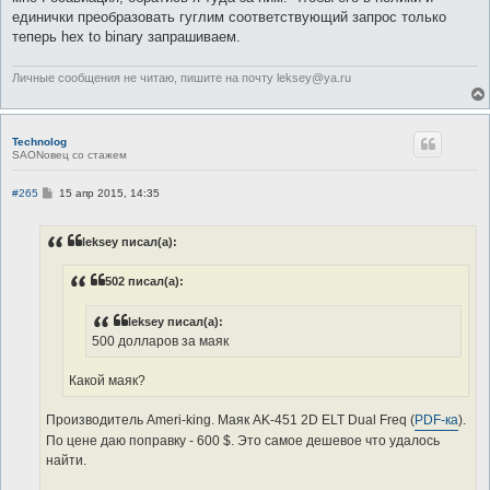
единички преобразовать гуглим соответствующий запрос только
теперь hex to binary запрашиваем.
Личные сообщения не читаю, пишите на почту leksey@ya.ru
Technolog
SAONовец со стажем
С
#265
15 апр 2015, 14:35
о
о
б
leksey писал(а):
щ
е
н
502 писал(а):
и
е
leksey писал(а):
500 долларов за маяк
Какой маяк?
Производитель Аmeri-king. Маяк AK-451 2D ELT Dual Freq (
PDF-ка
).
По цене даю поправку - 600 $. Это самое дешевое что удалось
найти.