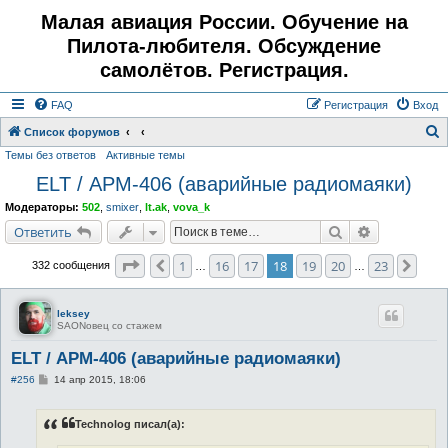
Малая авиация России. Обучение на
Пилота-любителя. Обсуждение
самолётов. Регистрация.
FAQ
Регистрация
Вход
Список форумов
Темы без ответов
Активные темы
о
ELT / АРМ-406 (аварийные радиомаяки)
и
с
Модераторы:
502
,
smixer
,
lt.ak
,
vova_k
к
Поиск
Расширенн
Ответить
Страница
18
из
23
1
16
17
18
19
20
23
Пред.
След
332 сообщения
…
…
leksey
SAONовец со стажем
ELT / АРМ-406 (аварийные радиомаяки)
С
#256
14 апр 2015, 18:06
о
о
б
Technolog писал(а):
щ
е