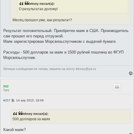
н
leksey писал(а):
и
е
О результатах доложу!
Месяц прошел уже, как результат?
Результат положительный. Приобретен маяк в США. Производитель
сам прошил его перед отгрузкой.
Маяк зарегистрирован Морсвязьспутником с выдачей бумаги.
Расходы - 500 долларов за маяк и 1500 рублей пошлина во ФГУП
Морсвязьспутник.
Личные сообщения не читаю, пишите на почту leksey@ya.ru
502
Гуру
С
#257
14 апр 2015, 18:09
о
о
б
leksey писал(а):
щ
е
500 долларов за маяк
н
и
е
Какой маяк?