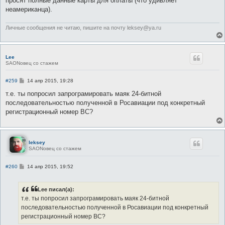
просят полные данные карты для оплаты (что удивляет
неамериканца).
Личные сообщения не читаю, пишите на почту leksey@ya.ru
Lee
SAONовец со стажем
С
#259
14 апр 2015, 19:28
о
о
т.е. ты попросил запрограмировать маяк 24-битной
б
последовательностью полученной в Росавиации под конкретный
щ
е
регистрационный номер ВС?
н
и
е
leksey
SAONовец со стажем
С
#260
14 апр 2015, 19:52
о
о
б
Lee писал(а):
щ
е
т.е. ты попросил запрограмировать маяк 24-битной
н
последовательностью полученной в Росавиации под конкретный
и
е
регистрационный номер ВС?