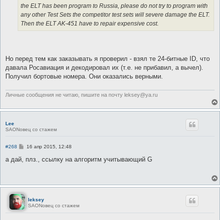
the ELT has been program to Russia, please do not try to program with
any other Test Sets the competitor test sets will severe damage the ELT.
Then the ELT AK-451 have to repair expensive cost.
Но перед тем как заказывать я проверил - взял те 24-битные ID, что
давала Росавиация и декодировал их (т.е. не прибавил, а вычел).
Получил бортовые номера. Они оказались верными.
Личные сообщения не читаю, пишите на почту leksey@ya.ru
Lee
SAONовец со стажем
С
#268
16 апр 2015, 12:48
о
о
а дай, плз., ссылку на алгоритм учитывающий G
б
щ
е
н
и
е
leksey
SAONовец со стажем