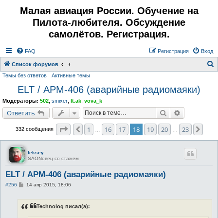
Малая авиация России. Обучение на
Пилота-любителя. Обсуждение
самолётов. Регистрация.
FAQ
Регистрация
Вход
Список форумов
Темы без ответов
Активные темы
о
ELT / АРМ-406 (аварийные радиомаяки)
и
с
Модераторы:
502
,
smixer
,
lt.ak
,
vova_k
к
Поиск
Расширенн
Ответить
Страница
18
из
23
1
16
17
18
19
20
23
Пред.
След
332 сообщения
…
…
leksey
SAONовец со стажем
ELT / АРМ-406 (аварийные радиомаяки)
С
#256
14 апр 2015, 18:06
о
о
б
Technolog писал(а):
щ
е