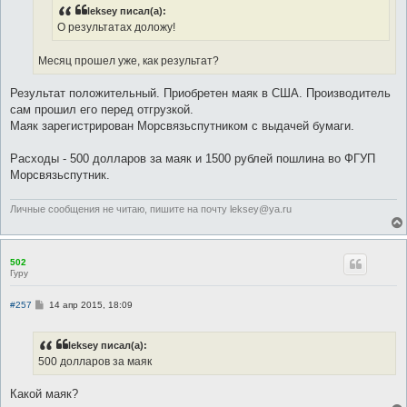
н
leksey писал(а):
и
е
О результатах доложу!
Месяц прошел уже, как результат?
Результат положительный. Приобретен маяк в США. Производитель
сам прошил его перед отгрузкой.
Маяк зарегистрирован Морсвязьспутником с выдачей бумаги.
Расходы - 500 долларов за маяк и 1500 рублей пошлина во ФГУП
Морсвязьспутник.
Личные сообщения не читаю, пишите на почту leksey@ya.ru
502
Гуру
С
#257
14 апр 2015, 18:09
о
о
б
leksey писал(а):
щ
е
500 долларов за маяк
н
и
е
Какой маяк?