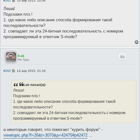
С
#261
14 апр 2015, 20:54
о
о
Леша!
б
Подскажи плз.!
щ
е
1. где какое либо описание способа формирования такой
н
последовательности?
и
е
2. совпадает ли эта 24-битная последовательность с номером
программируемый в ответчик S-mode?
lt.ak
Не Гуру
С
#262
14 апр 2015, 21:16
о
о
б
Lee писал(а):
щ
е
Леша!
н
Подскажи плз.!
и
е
1. где какое либо описание способа формирования такой
последовательности?
2. совпадает ли эта 24-битная последовательность с номером
программируемый в ответчик S-mode?
а некоторые говорят, что помогает "курить форум" -
viewtopic.php?f=26&t=3070&p=42475#p42472
...