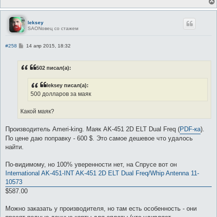
leksey
SAONовец со стажем
С
#258
14 апр 2015, 18:32
о
о
б
502 писал(а):
щ
е
н
leksey писал(а):
и
е
500 долларов за маяк
Какой маяк?
Производитель Аmeri-king. Маяк AK-451 2D ELT Dual Freq (
PDF-ка
).
По цене даю поправку - 600 $. Это самое дешевое что удалось
найти.
По-видимому, но 100% уверенности нет, на Спрусе вот он
International AK-451-INT AK-451 2D ELT Dual Freq/Whip Antenna 11-
10573
$587.00
Можно заказать у производителя, но там есть особенность - они