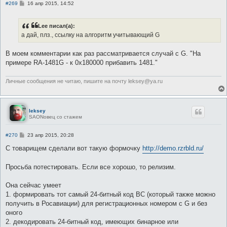
С
#269
16 апр 2015, 14:52
о
о
б
Lee писал(а):
щ
е
а дай, плз., ссылку на алгоритм учитывающий G
н
и
е
В моем комментарии как раз рассматривается случай с G. "На
примере RA-1481G - к 0x180000 прибавить 1481."
Личные сообщения не читаю, пишите на почту leksey@ya.ru
leksey
SAONовец со стажем
С
#270
23 апр 2015, 20:28
о
о
С товарищем сделали вот такую формочку
http://demo.rzrbld.ru/
б
щ
е
Просьба потестировать. Если все хорошо, то релизим.
н
и
е
Она сейчас умеет
1. формировать тот самый 24-битный код ВС (который также можно
получить в Росавиации) для регистрационных номером с G и без
оного
2. декодировать 24-битный код, имеющих бинарное или