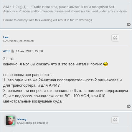
AIM 4-1-9 (g)(1) ... "Traffic in the area, please advise" is not a recognized Self-
Announce Position and/or Intention phrase and should not be used under any condition.
Failure to comply with this warning will result in future warnings.
Lee
SAONовец со стажем
С
#263
14 апр 2015, 22:30
о
о
2 lt.ak:
б
конечно, я мог бы сказать что я это все читал и помню
щ
е
н
но вопросы все равно есть:
и
е
1. это одна и та же 24-битная последовательность? одинаковая и
для транспортера, и для АРМ?
2. решился ли вопрос и как правильно быть: с номером содержащим
G, и с подбором принадлежности ВС - 100 АОН, или 010
магистральные воздушные суда
leksey
SAONовец со стажем