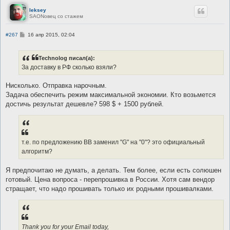
е
leksey
SAONовец со стажем
С
#267
16 апр 2015, 02:04
о
о
б
Technolog писал(а):
щ
е
За доставку в РФ сколько взяли?
н
и
е
Нисколько. Отправка нарочным.
Задача обеспечить режим максимальной экономии. Кто возьмется
достичь результат дешевле? 598 $ + 1500 рублей.
т.е. по предложению ВВ заменил "G" на "0"? это официальный
алгоритм?
Я предпочитаю не думать, а делать. Тем более, если есть солюшен
готовый. Цена вопроса - перепрошивка в России. Хотя сам вендор
стращает, что надо прошивать только их родными прошивалками.
Thank you for your Email today,