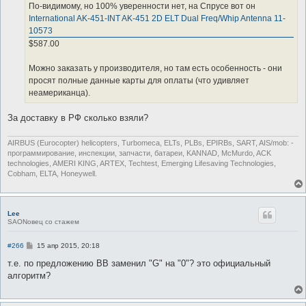
По-видимому, но 100% уверенности нет, на Спрусе вот он
International AK-451-INT AK-451 2D ELT Dual Freq/Whip Antenna 11-
10573
$587.00
Можно заказать у производителя, но там есть особенность - они
просят полные данные карты для оплаты (что удивляет
неамериканца).
За доставку в РФ сколько взяли?
AIRBUS (Eurocopter) helicopters, Turbomeca, ELTs, PLBs, EPIRBs, SART, AIS/mob: -
программирование, инспекции, запчасти, батареи, KANNAD, McMurdo, ACK
technologies, AMERI KING, ARTEX, Techtest, Emerging Lifesaving Technologies,
Cobham, ELTA, Honeywell.
Lee
SAONовец со стажем
С
#266
15 апр 2015, 20:18
о
о
т.е. по предложению ВВ заменил "G" на "0"? это официальный
б
алгоритм?
щ
е
н
и