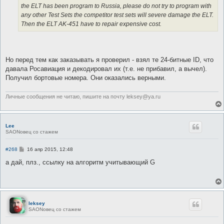
the ELT has been program to Russia, please do not try to program with
any other Test Sets the competitor test sets will severe damage the ELT.
Then the ELT AK-451 have to repair expensive cost.
Но перед тем как заказывать я проверил - взял те 24-битные ID, что
давала Росавиация и декодировал их (т.е. не прибавил, а вычел).
Получил бортовые номера. Они оказались верными.
Личные сообщения не читаю, пишите на почту leksey@ya.ru
Lee
SAONовец со стажем
С
#268
16 апр 2015, 12:48
о
о
а дай, плз., ссылку на алгоритм учитывающий G
б
щ
е
н
и
е
leksey
SAONовец со стажем