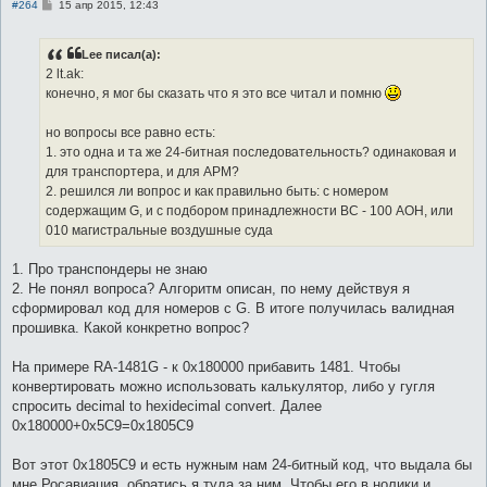
С
#264
15 апр 2015, 12:43
о
о
б
Lee писал(а):
щ
е
2 lt.ak:
н
конечно, я мог бы сказать что я это все читал и помню
и
е
но вопросы все равно есть:
1. это одна и та же 24-битная последовательность? одинаковая и
для транспортера, и для АРМ?
2. решился ли вопрос и как правильно быть: с номером
содержащим G, и с подбором принадлежности ВС - 100 АОН, или
010 магистральные воздушные суда
1. Про транспондеры не знаю
2. Не понял вопроса? Алгоритм описан, по нему действуя я
сформировал код для номеров с G. В итоге получилась валидная
прошивка. Какой конкретно вопрос?
На примере RA-1481G - к 0x180000 прибавить 1481. Чтобы
конвертировать можно использовать калькулятор, либо у гугля
спросить decimal to hexidecimal convert. Далее
0x180000+0х5C9=0х1805C9
Вот этот 0х1805C9 и есть нужным нам 24-битный код, что выдала бы
мне Росавиация, обратись я туда за ним. Чтобы его в нолики и