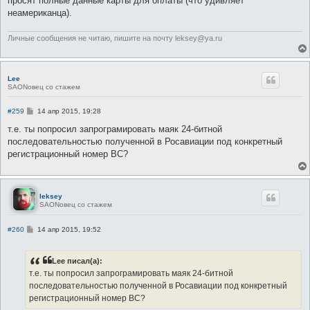
просят полные данные карты для оплаты (что удивляет
неамериканца).
Личные сообщения не читаю, пишите на почту leksey@ya.ru
Lee
SAONовец со стажем
С
#259
14 апр 2015, 19:28
о
о
т.е. ты попросил запрограмировать маяк 24-битной
б
последовательностью полученной в Росавиации под конкретный
щ
е
регистрационный номер ВС?
н
и
е
leksey
SAONовец со стажем
С
#260
14 апр 2015, 19:52
о
о
б
Lee писал(а):
щ
е
т.е. ты попросил запрограмировать маяк 24-битной
н
последовательностью полученной в Росавиации под конкретный
и
е
регистрационный номер ВС?