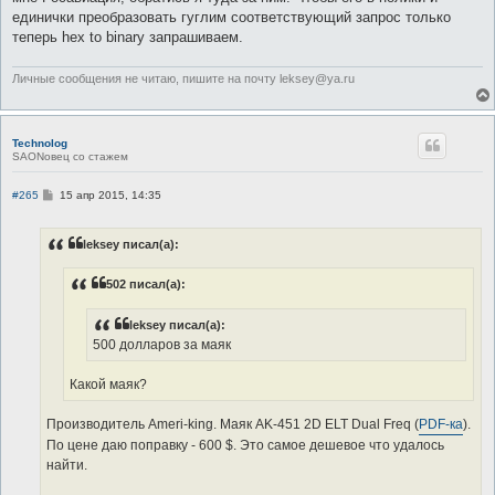
единички преобразовать гуглим соответствующий запрос только
теперь hex to binary запрашиваем.
Личные сообщения не читаю, пишите на почту leksey@ya.ru
Technolog
SAONовец со стажем
С
#265
15 апр 2015, 14:35
о
о
б
leksey писал(а):
щ
е
н
502 писал(а):
и
е
leksey писал(а):
500 долларов за маяк
Какой маяк?
Производитель Аmeri-king. Маяк AK-451 2D ELT Dual Freq (
PDF-ка
).
По цене даю поправку - 600 $. Это самое дешевое что удалось
найти.