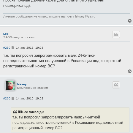
просят полные данные карты для оплаты (что удивляет
неамериканца).
Личные сообщения не читаю, пишите на почту leksey@ya.ru
Lee
SAONовец со стажем
С
#259
14 апр 2015, 19:28
о
о
т.е. ты попросил запрограмировать маяк 24-битной
б
последовательностью полученной в Росавиации под конкретный
щ
е
регистрационный номер ВС?
н
и
е
leksey
SAONовец со стажем
С
#260
14 апр 2015, 19:52
о
о
б
Lee писал(а):
щ
е
т.е. ты попросил запрограмировать маяк 24-битной
н
последовательностью полученной в Росавиации под конкретный
и
е
регистрационный номер ВС?