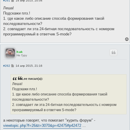
С
#261
14 апр 2015, 20:54
о
о
Леша!
б
Подскажи плз.!
щ
е
1. где какое либо описание способа формирования такой
н
последовательности?
и
е
2. совпадает ли эта 24-битная последовательность с номером
программируемый в ответчик S-mode?
lt.ak
Не Гуру
С
#262
14 апр 2015, 21:16
о
о
б
Lee писал(а):
щ
е
Леша!
н
Подскажи плз.!
и
е
1. где какое либо описание способа формирования такой
последовательности?
2. совпадает ли эта 24-битная последовательность с номером
программируемый в ответчик S-mode?
а некоторые говорят, что помогает "курить форум" -
viewtopic.php?f=26&t=3070&p=42475#p42472
...