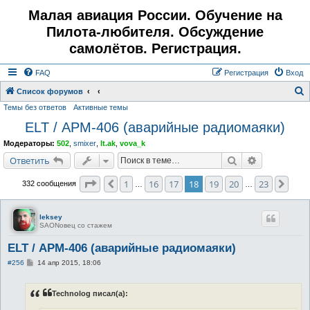
Малая авиация России. Обучение на
Пилота-любителя. Обсуждение
самолётов. Регистрация.
FAQ
Регистрация
Вход
Список форумов
Темы без ответов
Активные темы
о
ELT / АРМ-406 (аварийные радиомаяки)
и
с
Модераторы:
502
,
smixer
,
lt.ak
,
vova_k
к
Поиск
Расширенн
Ответить
Страница
18
из
23
1
16
17
18
19
20
23
Пред.
След
332 сообщения
…
…
leksey
SAONовец со стажем
ELT / АРМ-406 (аварийные радиомаяки)
С
#256
14 апр 2015, 18:06
о
о
б
Technolog писал(а):
щ
е