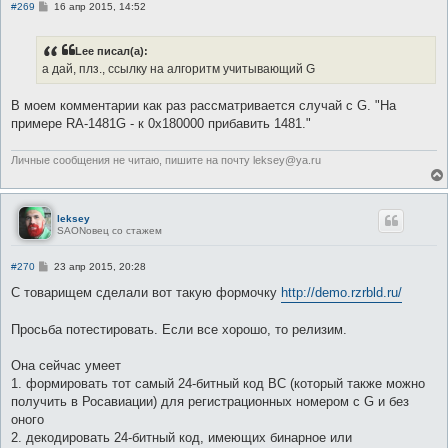
С
#269
16 апр 2015, 14:52
о
о
б
Lee писал(а):
щ
е
а дай, плз., ссылку на алгоритм учитывающий G
н
и
е
В моем комментарии как раз рассматривается случай с G. "На
примере RA-1481G - к 0x180000 прибавить 1481."
Личные сообщения не читаю, пишите на почту leksey@ya.ru
leksey
SAONовец со стажем
С
#270
23 апр 2015, 20:28
о
о
С товарищем сделали вот такую формочку
http://demo.rzrbld.ru/
б
щ
е
Просьба потестировать. Если все хорошо, то релизим.
н
и
е
Она сейчас умеет
1. формировать тот самый 24-битный код ВС (который также можно
получить в Росавиации) для регистрационных номером с G и без
оного
2. декодировать 24-битный код, имеющих бинарное или