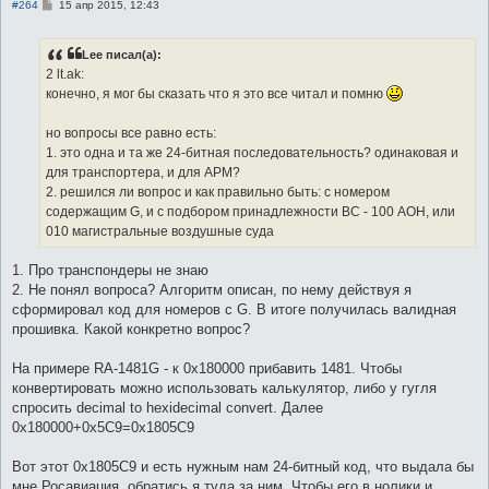
С
#264
15 апр 2015, 12:43
о
о
б
Lee писал(а):
щ
е
2 lt.ak:
н
конечно, я мог бы сказать что я это все читал и помню
и
е
но вопросы все равно есть:
1. это одна и та же 24-битная последовательность? одинаковая и
для транспортера, и для АРМ?
2. решился ли вопрос и как правильно быть: с номером
содержащим G, и с подбором принадлежности ВС - 100 АОН, или
010 магистральные воздушные суда
1. Про транспондеры не знаю
2. Не понял вопроса? Алгоритм описан, по нему действуя я
сформировал код для номеров с G. В итоге получилась валидная
прошивка. Какой конкретно вопрос?
На примере RA-1481G - к 0x180000 прибавить 1481. Чтобы
конвертировать можно использовать калькулятор, либо у гугля
спросить decimal to hexidecimal convert. Далее
0x180000+0х5C9=0х1805C9
Вот этот 0х1805C9 и есть нужным нам 24-битный код, что выдала бы
мне Росавиация, обратись я туда за ним. Чтобы его в нолики и