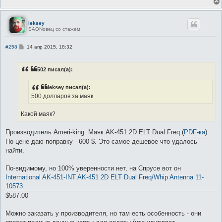
leksey
SAONовец со стажем
С
#258
14 апр 2015, 18:32
о
о
б
502 писал(а):
щ
е
н
leksey писал(а):
и
е
500 долларов за маяк
Какой маяк?
Производитель Аmeri-king. Маяк AK-451 2D ELT Dual Freq (
PDF-ка
).
По цене даю поправку - 600 $. Это самое дешевое что удалось
найти.
По-видимому, но 100% уверенности нет, на Спрусе вот он
International AK-451-INT AK-451 2D ELT Dual Freq/Whip Antenna 11-
10573
$587.00
Можно заказать у производителя, но там есть особенность - они