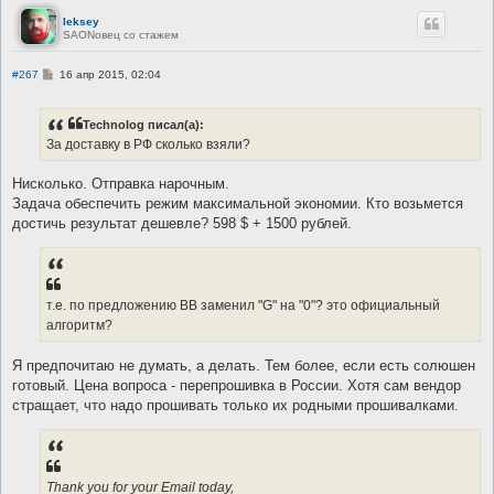
е
leksey
SAONовец со стажем
С
#267
16 апр 2015, 02:04
о
о
б
Technolog писал(а):
щ
е
За доставку в РФ сколько взяли?
н
и
е
Нисколько. Отправка нарочным.
Задача обеспечить режим максимальной экономии. Кто возьмется
достичь результат дешевле? 598 $ + 1500 рублей.
т.е. по предложению ВВ заменил "G" на "0"? это официальный
алгоритм?
Я предпочитаю не думать, а делать. Тем более, если есть солюшен
готовый. Цена вопроса - перепрошивка в России. Хотя сам вендор
стращает, что надо прошивать только их родными прошивалками.
Thank you for your Email today,