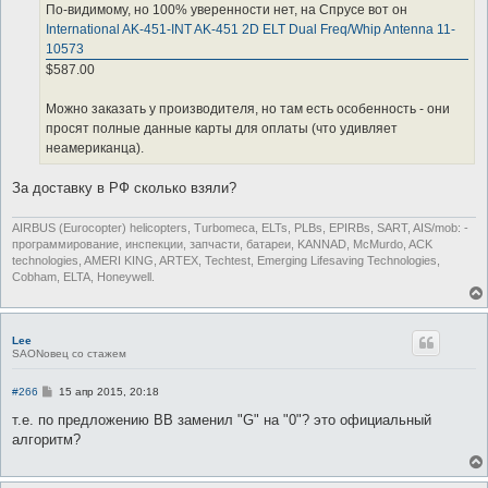
По-видимому, но 100% уверенности нет, на Спрусе вот он
International AK-451-INT AK-451 2D ELT Dual Freq/Whip Antenna 11-
10573
$587.00
Можно заказать у производителя, но там есть особенность - они
просят полные данные карты для оплаты (что удивляет
неамериканца).
За доставку в РФ сколько взяли?
AIRBUS (Eurocopter) helicopters, Turbomeca, ELTs, PLBs, EPIRBs, SART, AIS/mob: -
программирование, инспекции, запчасти, батареи, KANNAD, McMurdo, ACK
technologies, AMERI KING, ARTEX, Techtest, Emerging Lifesaving Technologies,
Cobham, ELTA, Honeywell.
Lee
SAONовец со стажем
С
#266
15 апр 2015, 20:18
о
о
т.е. по предложению ВВ заменил "G" на "0"? это официальный
б
алгоритм?
щ
е
н
и