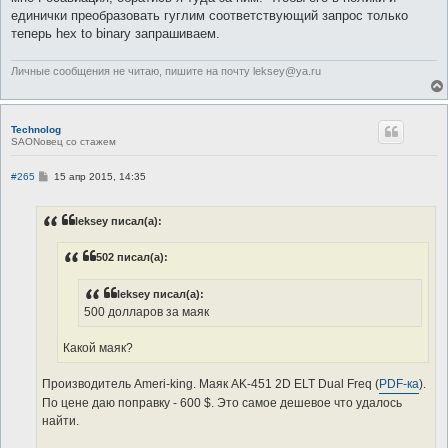
единички преобразовать гуглим соответствующий запрос только
теперь hex to binary запрашиваем.
Личные сообщения не читаю, пишите на почту leksey@ya.ru
Technolog
SAONовец со стажем
С
#265
15 апр 2015, 14:35
о
о
б
leksey писал(а):
щ
е
н
502 писал(а):
и
е
leksey писал(а):
500 долларов за маяк
Какой маяк?
Производитель Аmeri-king. Маяк AK-451 2D ELT Dual Freq (
PDF-ка
).
По цене даю поправку - 600 $. Это самое дешевое что удалось
найти.