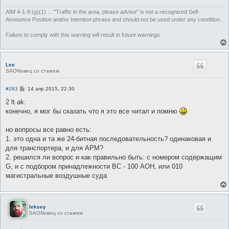
AIM 4-1-9 (g)(1) ... "Traffic in the area, please advise" is not a recognized Self-
Announce Position and/or Intention phrase and should not be used under any condition.
Failure to comply with this warning will result in future warnings.
Lee
SAONовец со стажем
С
#263
14 апр 2015, 22:30
о
о
2 lt.ak:
б
конечно, я мог бы сказать что я это все читал и помню
щ
е
н
но вопросы все равно есть:
и
е
1. это одна и та же 24-битная последовательность? одинаковая и
для транспортера, и для АРМ?
2. решился ли вопрос и как правильно быть: с номером содержащим
G, и с подбором принадлежности ВС - 100 АОН, или 010
магистральные воздушные суда
leksey
SAONовец со стажем