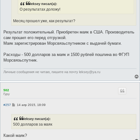
н
leksey писал(а):
и
е
О результатах доложу!
Месяц прошел уже, как результат?
Результат положительный. Приобретен маяк в США. Производитель
сам прошил его перед отгрузкой.
Маяк зарегистрирован Морсвязьспутником с выдачей бумаги.
Расходы - 500 долларов за маяк и 1500 рублей пошлина во ФГУП
Морсвязьспутник.
Личные сообщения не читаю, пишите на почту leksey@ya.ru
502
Гуру
С
#257
14 апр 2015, 18:09
о
о
б
leksey писал(а):
щ
е
500 долларов за маяк
н
и
е
Какой маяк?