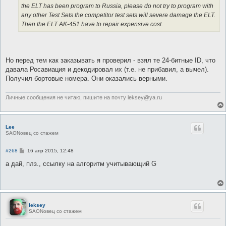
the ELT has been program to Russia, please do not try to program with
any other Test Sets the competitor test sets will severe damage the ELT.
Then the ELT AK-451 have to repair expensive cost.
Но перед тем как заказывать я проверил - взял те 24-битные ID, что
давала Росавиация и декодировал их (т.е. не прибавил, а вычел).
Получил бортовые номера. Они оказались верными.
Личные сообщения не читаю, пишите на почту leksey@ya.ru
Lee
SAONовец со стажем
С
#268
16 апр 2015, 12:48
о
о
а дай, плз., ссылку на алгоритм учитывающий G
б
щ
е
н
и
е
leksey
SAONовец со стажем