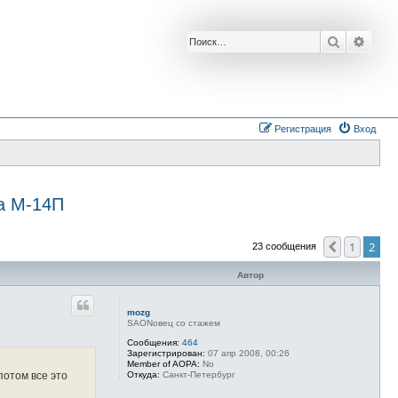
Поиск
Расш
Регистрация
Вход
на М-14П
1
2
Пред.
23 сообщения
Автор
mozg
SAONовец со стажем
Сообщения:
464
Зарегистрирован:
07 апр 2008, 00:26
Member of AOPA:
No
Откуда:
Санкт-Петербург
потом все это