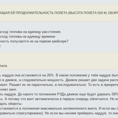
ЩАЯ ЕЙ ПРОДОЛЖИТЕЛЬНОСТЬ ПОЛЕТА (ВЫСОТА ПОЛЕТА 500 М, ОБОР
асход топлива на единицу расстояния.
асход топлива на единицу времени.
ность получается не на первом крейсере?
.
упала
ть наддув она остановится на 26%. В каком положении у тебя наддув бы
го в движок, а следовательно мощность. Движок решает две задачи расп
нт. Решает их не параллельно, а последовательно. То есть в приорите
ляет винт.
ть наддув. До какого то положения РУДа движок еще будет держать 59
. А потому что винт автоматически в первую очередь облегчился. Но 
адать обороты.
р становится в положения максимально затяжеленного винта. И если мы 
равильно отрегулировано). Но если мы начнем прибирать наддув, то они