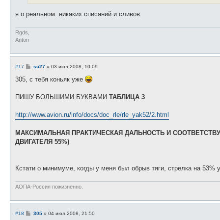
е
я о реальном. никаких списаний и сливов.
Rgds,
Anton
С
#17
su27
»
03 июл 2008, 10:09
о
о
305, с тебя коньяк уже
б
щ
е
ПИШУ БОЛЬШИМИ БУКВАМИ
ТАБЛИЦА 3
н
и
е
http://www.avion.ru/info/docs/doc_rle/rle_yak52/2.html
МАКСИМАЛЬНАЯ ПРАКТИЧЕСКАЯ ДАЛЬНОСТЬ И СООТВЕТСТВУ
ДВИГАТЕЛЯ 55%)
Кстати о минимуме, когды у меня был обрыв тяги, стрелка на 53% 
АОПА-Россия пожизненно.
С
#18
305
»
04 июл 2008, 21:50
о