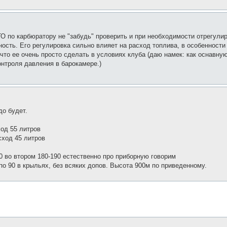
О по карбюратору не "забудь" проверить и при необходимости отрегули
ость. Его регулировка сильно влияет на расход топлива, в особенности 
 что ее очень просто сделать в условиях клуба (даю намек: как оснавну
нтроля давления в барокамере.)
до будет.
ход 55 литров
сход 45 литров
0 во втором 180-190 естественно про приборную говорим
о 90 в крыльях, без всяких допов. Высота 900м по приведенному.