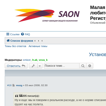
Малая 
любит
Регист
Объявлений 
Ссылки
FAQ
Список форумов
Темы без ответов
Активные темы
Установ
Модераторы:
smixer
,
lt.ak
,
vova_k
Поиск
Расшире
Ответить
С
#16
mozg
»
03 июл 2008, 02:30
о
о
б
305 писал(а):
щ
е
Ну и еще: мы ж говорим о реальном расходе, а не о норме списания
н
грузят на час полета.
и