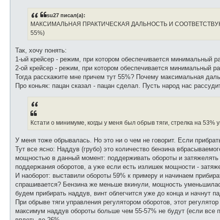
о
б
su27 писал(а):
щ
е
МАКСИМАЛЬНАЯ ПРАКТИЧЕСКАЯ ДАЛЬНОСТЬ И СООТВЕТСТВУЮ
н
55%)
и
е
Так, хочу понять:
1-ый крейсер - режим, при котором обеспечивается минимальный р
2-ой крейсер - режим, при котором обеспечивается минимальный р
Тогда расскажите мне причем тут 55%? Почему максимальная даль
Про коньяк: пацан сказал - пацан сделал. Пусть народ нас рассудит
Кстати о минимуме, когды у меня был обрыв тяги, стрелка на 53% 
У меня тоже обрывалась. Но это ни о чем не говорит. Если прибра
Тут все ясно: Наддув (грубо) это количество бензина вбрасываемо
мощностью в данный момент: поддерживать обороты и затяжелять ви
поддержания оборотов, а уже если есть излишек мощности - затяже
И наоборот: выставили обороты 59% к примеру и начинаем прибира
спрашивается? Бензина же меньше вкинули, мощность уменьшилась
будем прибирать наддув, винт облегчится уже до конца и начнут п
При обрыве тяги управления регулятором оборотов, этот регулято
максимум наддув обороты больше чем 55-57% не будут (если все п
вплоть до 26%