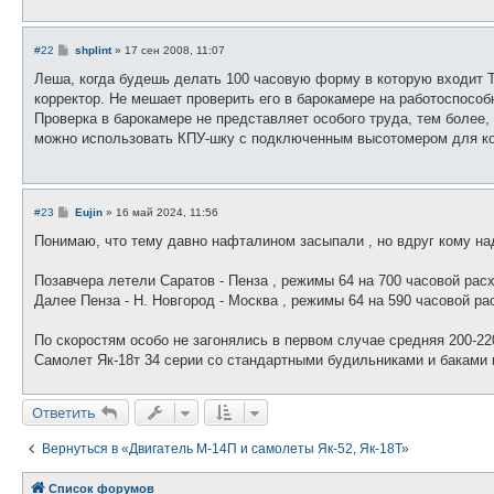
С
#22
shplint
»
17 сен 2008, 11:07
о
о
Леша, когда будешь делать 100 часовую форму в которую входит Т
б
корректор. Не мешает проверить его в барокамере на работоспособн
щ
е
Проверка в барокамере не представляет особого труда, тем более,
н
можно использовать КПУ-шку с подключенным высотомером для ко
и
е
С
#23
Eujin
»
16 май 2024, 11:56
о
о
Понимаю, что тему давно нафталином засыпали , но вдруг кому на
б
щ
е
Позавчера летели Саратов - Пенза , режимы 64 на 700 часовой рас
н
Далее Пенза - Н. Новгород - Москва , режимы 64 на 590 часовой ра
и
е
По скоростям особо не загонялись в первом случае средняя 200-22
Самолет Як-18т 34 серии со стандартными будильниками и баками п
Ответить
Вернуться в «Двигатель М-14П и самолеты Як-52, Як-18Т»
Список форумов