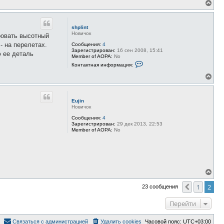
а
В
ч
е
а
р
л
н
shplint
у
у
Новичок
ровать высотный
т
- на перелетах.
ь
Сообщения:
4
Зарегистрирован:
16 сен 2008, 15:41
с
ю ее деталь
Member of AOPA:
No
я
К
Контактная информация:
к
о
н
н
В
а
т
е
а
ч
р
к
а
н
т
л
Eujin
у
н
Новичок
у
а
т
я
ь
Сообщения:
4
и
Зарегистрирован:
29 дек 2013, 22:53
с
н
Member of AOPA:
No
я
ф
к
о
н
р
м
а
а
ч
ц
а
и
В
л
я
е
у
п
р
1
2
Пред.
23 сообщения
о
н
л
у
ь
Перейти
з
т
о
ь
в
с
Связаться с администрацией
Удалить cookies
Часовой пояс:
UTC+03:00
а