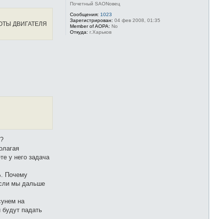
у
Почетный SAONовец
т
ь
Сообщения:
1023
Зарегистрирован:
04 фев 2008, 01:35
с
ОТЫ ДВИГАТЕЛЯ
Member of AOPA:
No
я
Откуда:
г.Харьков
к
н
а
ч
а
л
у
л?
олагая
те у него задача
%. Почему
если мы дальше
сунем на
 будут падать