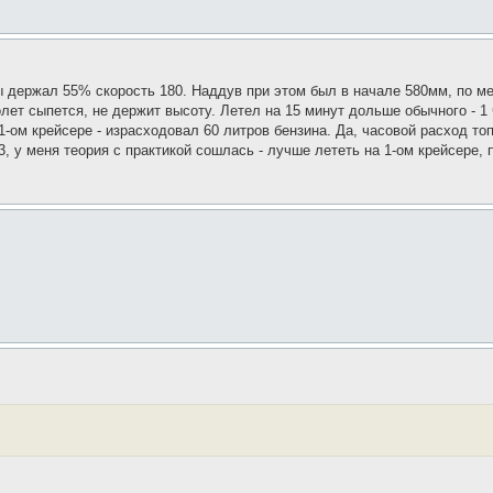
ы держал 55% скорость 180. Наддув при этом был в начале 580мм, по м
ет сыпется, не держит высоту. Летел на 15 минут дольше обычного - 1 
1-ом крейсере - израсходовал 60 литров бензина. Да, часовой расход то
, у меня теория с практикой сошлась - лучше лететь на 1-ом крейсере, 