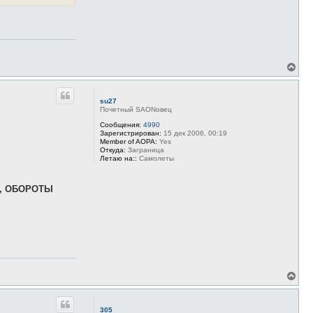
В
е
р
н
su27
у
Почетный SAONовец
т
ь
Сообщения:
4990
Зарегистрирован:
15 дек 2006, 00:19
с
Member of AOPA:
Yes
я
Откуда:
Заграница
к
Летаю на::
Самолеты
н
а
ч
, ОБОРОТЫ
а
л
у
В
е
р
н
305