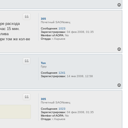
В
е
р
н
305
у
Почетный SAONовец
ере расхода
т
час 15 мин.
ь
Сообщения:
1023
Зарегистрирован:
04 фев 2008, 01:35
с
плива
Member of AOPA:
No
я
при том же кол-ве
Откуда:
г.Харьков
к
н
а
В
ч
е
а
р
л
н
Ton
у
у
Гуру
т
ь
Сообщения:
1241
Зарегистрирован:
14 янв 2008, 12:58
с
я
к
В
н
е
а
р
ч
н
305
а
у
Почетный SAONовец
л
т
у
ь
Сообщения:
1023
Зарегистрирован:
04 фев 2008, 01:35
с
Member of AOPA:
No
я
Откуда:
г.Харьков
к
н