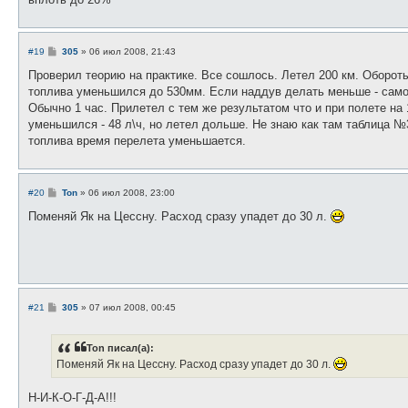
С
#19
305
»
06 июл 2008, 21:43
о
о
Проверил теорию на практике. Все сошлось. Летел 200 км. Оборот
б
топлива уменьшился до 530мм. Если наддув делать меньше - самол
щ
е
Обычно 1 час. Прилетел с тем же результатом что и при полете на 
н
уменьшился - 48 л\ч, но летел дольше. Не знаю как там таблица №3
и
е
топлива время перелета уменьшается.
С
#20
Ton
»
06 июл 2008, 23:00
о
о
Поменяй Як на Цессну. Расход сразу упадет до 30 л.
б
щ
е
н
и
е
С
#21
305
»
07 июл 2008, 00:45
о
о
б
Ton писал(а):
щ
е
Поменяй Як на Цессну. Расход сразу упадет до 30 л.
н
и
е
Н-И-К-О-Г-Д-А!!!