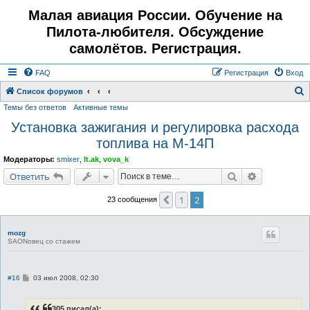
Малая авиация России. Обучение на
Пилота-любителя. Обсуждение
самолётов. Регистрация.
FAQ
Регистрация
Вход
Список форумов
Темы без ответов
Активные темы
о
Установка зажигания и регулировка расхода
и
топлива на М-14П
с
к
Модераторы:
smixer
,
lt.ak
,
vova_k
Поиск
Расширенн
Ответить
1
2
Пред.
23 сообщения
mozg
SAONовец со стажем
С
#16
03 июл 2008, 02:30
о
о
б
305 писал(а):