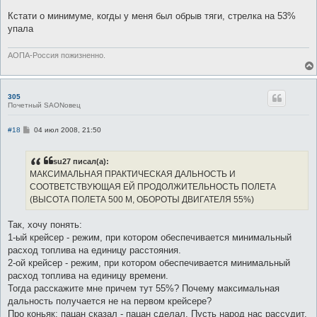
Кстати о минимуме, когды у меня был обрыв тяги, стрелка на 53%
упала
АОПА-Россия пожизненно.
305
Почетный SAONовец
С
#18
04 июл 2008, 21:50
о
о
б
su27 писал(а):
щ
е
МАКСИМАЛЬНАЯ ПРАКТИЧЕСКАЯ ДАЛЬНОСТЬ И
н
СООТВЕТСТВУЮЩАЯ ЕЙ ПРОДОЛЖИТЕЛЬНОСТЬ ПОЛЕТА
и
е
(ВЫСОТА ПОЛЕТА 500 М, ОБОРОТЫ ДВИГАТЕЛЯ 55%)
Так, хочу понять:
1-ый крейсер - режим, при котором обеспечивается минимальный
расход топлива на единицу расстояния.
2-ой крейсер - режим, при котором обеспечивается минимальный
расход топлива на единицу времени.
Тогда расскажите мне причем тут 55%? Почему максимальная
дальность получается не на первом крейсере?
Про коньяк: пацан сказал - пацан сделал. Пусть народ нас рассудит.