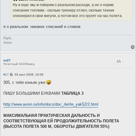
щ
е
Ну и еще: мы ж говорим о реальном расходе, а не о норме
н
списания топлива - сколько тренеру отлил, сколько техник
и
е
спионерил в свои жигули, а потом все это грузят на час полета.
я о реальном. никаких списаний и сливов.
Rgds,
Anton
su27
Почетный SAONовец
С
#17
03 июл 2008, 10:09
о
о
305, с тебя коньяк уже
б
щ
е
ПИШУ БОЛЬШИМИ БУКВАМИ
ТАБЛИЦА 3
н
и
е
http://www.avion.ru/info/docs/doc_rle/rle_yak52/2.html
МАКСИМАЛЬНАЯ ПРАКТИЧЕСКАЯ ДАЛЬНОСТЬ И
СООТВЕТСТВУЮЩАЯ ЕЙ ПРОДОЛЖИТЕЛЬНОСТЬ ПОЛЕТА
(ВЫСОТА ПОЛЕТА 500 М, ОБОРОТЫ ДВИГАТЕЛЯ 55%)