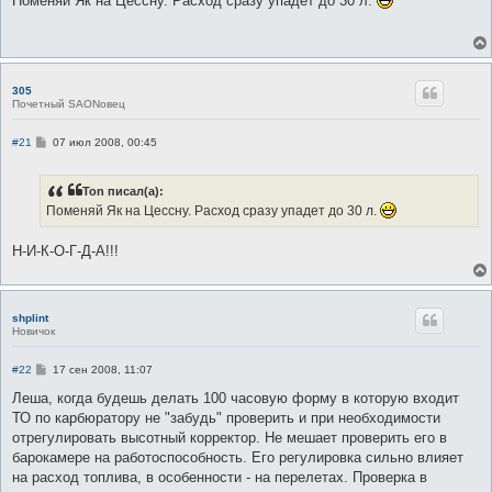
Поменяй Як на Цессну. Расход сразу упадет до 30 л.
б
щ
е
н
и
е
305
Почетный SAONовец
С
#21
07 июл 2008, 00:45
о
о
б
Ton писал(а):
щ
е
Поменяй Як на Цессну. Расход сразу упадет до 30 л.
н
и
е
Н-И-К-О-Г-Д-А!!!
shplint
Новичок
С
#22
17 сен 2008, 11:07
о
о
Леша, когда будешь делать 100 часовую форму в которую входит
б
ТО по карбюратору не "забудь" проверить и при необходимости
щ
е
отрегулировать высотный корректор. Не мешает проверить его в
н
барокамере на работоспособность. Его регулировка сильно влияет
и
е
на расход топлива, в особенности - на перелетах. Проверка в