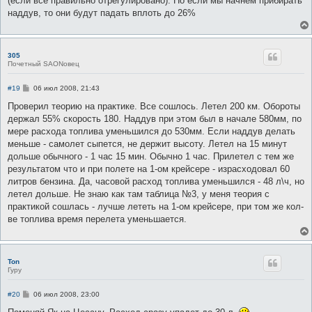
(если все правильно отрегулировано). Но если мы начнем прибирать
наддув, то они будут падать вплоть до 26%
305
Почетный SAONовец
С
#19
06 июл 2008, 21:43
о
о
Проверил теорию на практике. Все сошлось. Летел 200 км. Обороты
б
держал 55% скорость 180. Наддув при этом был в начале 580мм, по
щ
е
мере расхода топлива уменьшился до 530мм. Если наддув делать
н
меньше - самолет сыпется, не держит высоту. Летел на 15 минут
и
е
дольше обычного - 1 час 15 мин. Обычно 1 час. Прилетел с тем же
результатом что и при полете на 1-ом крейсере - израсходовал 60
литров бензина. Да, часовой расход топлива уменьшился - 48 л\ч, но
летел дольше. Не знаю как там таблица №3, у меня теория с
практикой сошлась - лучше лететь на 1-ом крейсере, при том же кол-
ве топлива время перелета уменьшается.
Ton
Гуру
С
#20
06 июл 2008, 23:00
о
о