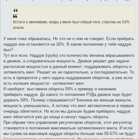
Кстати о минимуме, когды у меня был обрыв тяги, стрелка на 53%
упала
У меня тоже обрывалась. Но это ни о чем не говорит. Если прибрать
наддув она остановится на 26%. В каком положении у тебя наддув
был?
Тут все ясно: Наддув (грубо) это количество бензина вбрасываемого
в движок, а следовательно мощность. Движок решает две задачи
располагая мощностью в данный момент: поддерживать обороты и
затяжелять винт. Решает их не параллельно, а последовательно. То
есть в приоритете у него задача поддержания оборотов, а уже если
есть излишек мощности - затяжеляет винт.
И наоборот: выставили обороты 59% к примеру и начинаем
прибирать наддув. До какого то положения РУДа движок еще будет
держать 59%. Почему спрашивается? Бензина же меньше вкинули,
мощность уменьшилась. А потому что винт автоматически в первую
очередь облегчился. Но если мы дальше будем прибирать наддув,
винт облегчится уже до конца и начнут падать обороты.
При обрыве тяги управления регулятором оборотов, этот регулятор
становится в положения максимально затяжеленного винта. И если
мы сунем на максимум наддув обороты больше чем 55-57% не будут