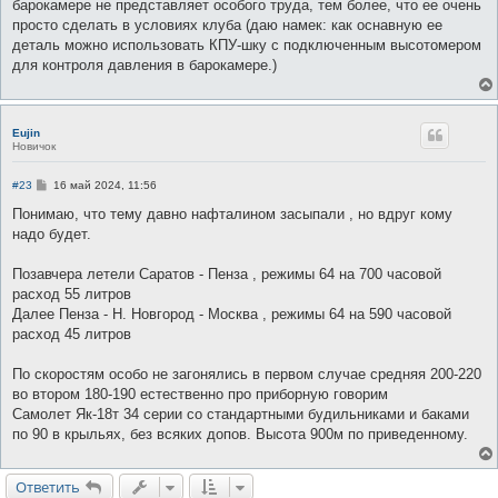
барокамере не представляет особого труда, тем более, что ее очень
просто сделать в условиях клуба (даю намек: как оснавную ее
деталь можно использовать КПУ-шку с подключенным высотомером
для контроля давления в барокамере.)
Eujin
Новичок
С
#23
16 май 2024, 11:56
о
о
Понимаю, что тему давно нафталином засыпали , но вдруг кому
б
надо будет.
щ
е
н
Позавчера летели Саратов - Пенза , режимы 64 на 700 часовой
и
е
расход 55 литров
Далее Пенза - Н. Новгород - Москва , режимы 64 на 590 часовой
расход 45 литров
По скоростям особо не загонялись в первом случае средняя 200-220
во втором 180-190 естественно про приборную говорим
Самолет Як-18т 34 серии со стандартными будильниками и баками
по 90 в крыльях, без всяких допов. Высота 900м по приведенному.
Ответить