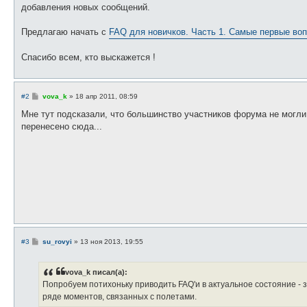
е
добавления новых сообщений.
Предлагаю начать с
FAQ для новичков. Часть 1. Самые первые воп
Спасибо всем, кто выскажется !
С
#2
vova_k
»
18 апр 2011, 08:59
о
о
Мне тут подсказали, что большинство участников форума не могли
б
перенесено сюда...
щ
е
н
и
е
С
#3
su_rovyi
»
13 ноя 2013, 19:55
о
о
б
vova_k писал(а):
щ
е
Попробуем потихоньку приводить FAQ'и в актуальное состояние - 
н
ряде моментов, связанных с полетами.
и
е