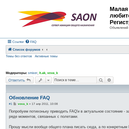
Малая 
любит
Регист
Объявлений 
Ссылки
FAQ
Список форумов
Темы без ответов
Активные темы
Модераторы:
smixer
,
lt.ak
,
vova_k
Поиск
Расшире
Ответить
Обновление FAQ
С
#1
vova_k
»
17 апр 2011, 10:08
о
о
Попробуем потихоньку приводить FAQ'и в актуальное состояние - з
б
ряде моментов, связанных с полетами.
щ
е
н
Прошу мысли вообще общего плана писать сюда, а по конкретным F
и