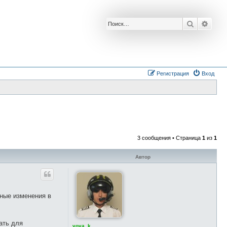
Поиск
Расш
Регистрация
Вход
3 сообщения • Страница
1
из
1
Автор
ьные изменения в
ать для
vova_k