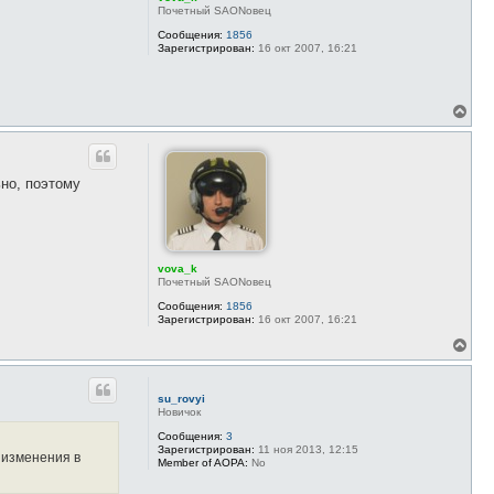
Почетный SAONовец
Сообщения:
1856
Зарегистрирован:
16 окт 2007, 16:21
В
е
р
н
у
но, поэтому
т
ь
с
я
к
н
vova_k
а
Почетный SAONовец
ч
Сообщения:
1856
а
Зарегистрирован:
16 окт 2007, 16:21
л
у
В
е
р
н
su_rovyi
у
Новичок
т
ь
Сообщения:
3
Зарегистрирован:
11 ноя 2013, 12:15
с
 изменения в
Member of AOPA:
No
я
к