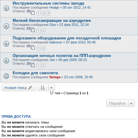
Инструментальные системы захода
Последнее сообщение
Hedge
«
05 окт 2012, 14:41
Ответы:
35
1
2
3
Мелкий бензозаправщик на аэродроме
Последнее сообщение
Oka
«
22 фев 2011, 22:34
Ответы:
23
1
2
Подскажите оборудование для посадочной плошадки
Последнее сообщение
baikonur
«
07 фев 2010, 05:48
Ответы:
20
1
2
Организация ночных полетов на ППП-аэродроме
Последнее сообщение
Jan
«
09 дек 2009, 00:15
Ответы:
29
1
2
Колодки для самолета
Последнее сообщение
Serega
«
23 сен 2008, 15:49
Новая тема
17 тем • Страница
1
из
1
Перейти
ПРАВА ДОСТУПА
Вы
не можете
начинать темы
Вы
не можете
отвечать на сообщения
Вы
не можете
редактировать свои сообщения
Вы
не можете
удалять свои сообщения