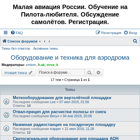
Малая авиация России. Обучение на
Пилота-любителя. Обсуждение
самолётов. Регистрация.
FAQ
Регистрация
Вход
Список форумов
Темы без ответов
Активные темы
о
Оборудование и техника для аэродрома
и
с
Модераторы:
smixer
,
lt.ak
,
vova_k
к
Поиск
Расширенный поис
Новая тема
17 тем • Страница
1
из
1
Темы
Метеооборудование для вертолётной площадки
Последнее сообщение
Lee
«
07 июл 2019, 01:56
Ответы:
14
Отвал-прицеп для расчистки полосы от снега
Последнее сообщение
Вогул
«
04 янв 2019, 20:05
Наземная радиостанция на посадочную площадку
Последнее сообщение
trapper
«
21 июл 2016, 11:28
Ответы:
12
Светосигнальное оборудование для площадок АОН