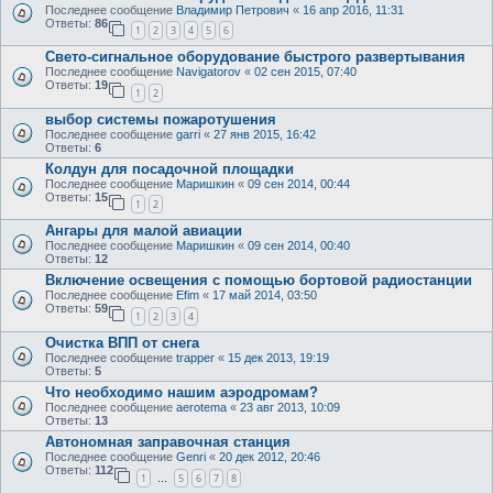
Последнее сообщение
Владимир Петрович
«
16 апр 2016, 11:31
Ответы:
86
1
2
3
4
5
6
Свето-сигнальное оборудование быстрого развертывания
Последнее сообщение
Navigatorov
«
02 сен 2015, 07:40
Ответы:
19
1
2
выбор системы пожаротушения
Последнее сообщение
garri
«
27 янв 2015, 16:42
Ответы:
6
Колдун для посадочной площадки
Последнее сообщение
Маришкин
«
09 сен 2014, 00:44
Ответы:
15
1
2
Ангары для малой авиации
Последнее сообщение
Маришкин
«
09 сен 2014, 00:40
Ответы:
12
Включение освещения с помощью бортовой радиостанции
Последнее сообщение
Efim
«
17 май 2014, 03:50
Ответы:
59
1
2
3
4
Очистка ВПП от снега
Последнее сообщение
trapper
«
15 дек 2013, 19:19
Ответы:
5
Что необходимо нашим аэродромам?
Последнее сообщение
aerotema
«
23 авг 2013, 10:09
Ответы:
13
Автономная заправочная станция
Последнее сообщение
Genri
«
20 дек 2012, 20:46
Ответы:
112
1
5
6
7
8
…