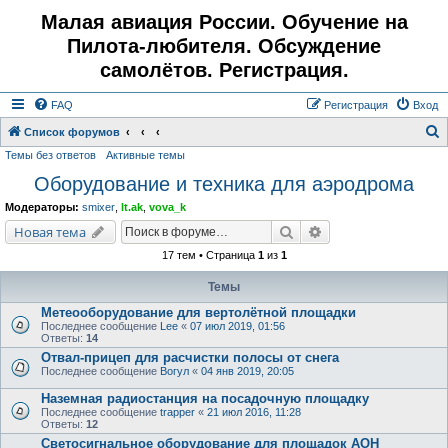
Малая авиация России. Обучение на
Пилота-любителя. Обсуждение
самолётов. Регистрация.
FAQ
Регистрация
Вход
Список форумов
Темы без ответов
Активные темы
о
Оборудование и техника для аэродрома
и
с
Модераторы:
smixer
,
lt.ak
,
vova_k
к
Поиск
Расширенный поис
Новая тема
17 тем • Страница
1
из
1
Темы
Метеооборудование для вертолётной площадки
Последнее сообщение
Lee
«
07 июл 2019, 01:56
Ответы:
14
Отвал-прицеп для расчистки полосы от снега
Последнее сообщение
Вогул
«
04 янв 2019, 20:05
Наземная радиостанция на посадочную площадку
Последнее сообщение
trapper
«
21 июл 2016, 11:28
Ответы:
12
Светосигнальное оборудование для площадок АОН