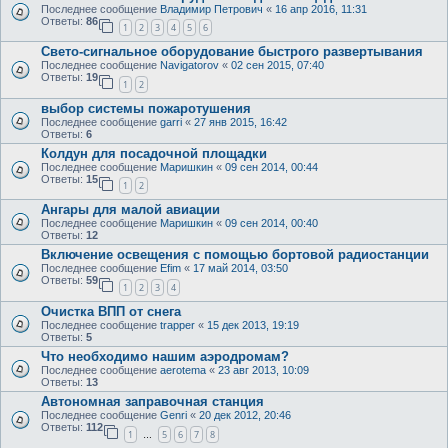
Последнее сообщение
Владимир Петрович
«
16 апр 2016, 11:31
Ответы:
86
1
2
3
4
5
6
Свето-сигнальное оборудование быстрого развертывания
Последнее сообщение
Navigatorov
«
02 сен 2015, 07:40
Ответы:
19
1
2
выбор системы пожаротушения
Последнее сообщение
garri
«
27 янв 2015, 16:42
Ответы:
6
Колдун для посадочной площадки
Последнее сообщение
Маришкин
«
09 сен 2014, 00:44
Ответы:
15
1
2
Ангары для малой авиации
Последнее сообщение
Маришкин
«
09 сен 2014, 00:40
Ответы:
12
Включение освещения с помощью бортовой радиостанции
Последнее сообщение
Efim
«
17 май 2014, 03:50
Ответы:
59
1
2
3
4
Очистка ВПП от снега
Последнее сообщение
trapper
«
15 дек 2013, 19:19
Ответы:
5
Что необходимо нашим аэродромам?
Последнее сообщение
aerotema
«
23 авг 2013, 10:09
Ответы:
13
Автономная заправочная станция
Последнее сообщение
Genri
«
20 дек 2012, 20:46
Ответы:
112
1
5
6
7
8
…