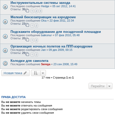
Инструментальные системы захода
Последнее сообщение
Hedge
«
05 окт 2012, 14:41
Ответы:
35
1
2
3
Мелкий бензозаправщик на аэродроме
Последнее сообщение
Oka
«
22 фев 2011, 22:34
Ответы:
23
1
2
Подскажите оборудование для посадочной плошадки
Последнее сообщение
baikonur
«
07 фев 2010, 05:48
Ответы:
20
1
2
Организация ночных полетов на ППП-аэродроме
Последнее сообщение
Jan
«
09 дек 2009, 00:15
Ответы:
29
1
2
Колодки для самолета
Последнее сообщение
Serega
«
23 сен 2008, 15:49
Новая тема
17 тем • Страница
1
из
1
Перейти
ПРАВА ДОСТУПА
Вы
не можете
начинать темы
Вы
не можете
отвечать на сообщения
Вы
не можете
редактировать свои сообщения
Вы
не можете
удалять свои сообщения