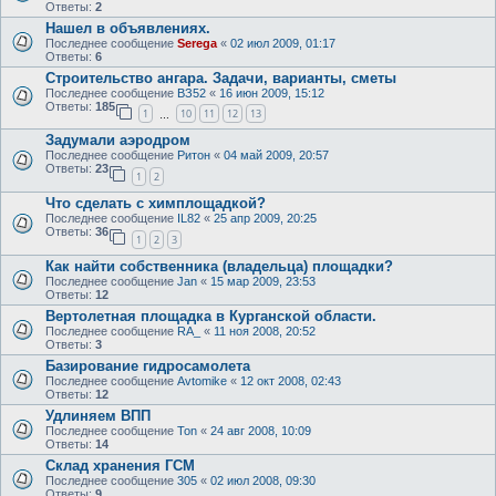
Ответы:
2
Нашел в объявлениях.
Последнее сообщение
Serega
«
02 июл 2009, 01:17
Ответы:
6
Строительство ангара. Задачи, варианты, сметы
Последнее сообщение
ВЗ52
«
16 июн 2009, 15:12
Ответы:
185
1
10
11
12
13
…
Задумали аэродром
Последнее сообщение
Ритон
«
04 май 2009, 20:57
Ответы:
23
1
2
Что сделать с химплощадкой?
Последнее сообщение
IL82
«
25 апр 2009, 20:25
Ответы:
36
1
2
3
Как найти собственника (владельца) площадки?
Последнее сообщение
Jan
«
15 мар 2009, 23:53
Ответы:
12
Вертолетная площадка в Курганской области.
Последнее сообщение
RA_
«
11 ноя 2008, 20:52
Ответы:
3
Базирование гидросамолета
Последнее сообщение
Avtomike
«
12 окт 2008, 02:43
Ответы:
12
Удлиняем ВПП
Последнее сообщение
Ton
«
24 авг 2008, 10:09
Ответы:
14
Склад хранения ГСМ
Последнее сообщение
305
«
02 июл 2008, 09:30
Ответы:
9