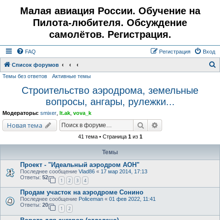
Малая авиация России. Обучение на
Пилота-любителя. Обсуждение
самолётов. Регистрация.
FAQ
Регистрация
Вход
Список форумов
Темы без ответов
Активные темы
о
Строительство аэродрома, земельные
и
вопросы, ангары, рулежки...
с
к
Модераторы:
smixer
,
lt.ak
,
vova_k
Поиск
Расширенный поис
Новая тема
41 тема • Страница
1
из
1
Темы
Проект - "Идеальный аэродром АОН"
Последнее сообщение
Vlad86
«
17 мар 2014, 17:13
Ответы:
52
1
2
3
4
Продам участок на аэродроме Сонино
Последнее сообщение
Policeman
«
01 фев 2022, 11:41
Ответы:
20
1
2