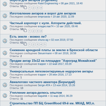
Ворота для ангаров (отделено)
Последнее сообщение
Ratel Engineering
«
08 дек 2021, 18:40
Ответы:
53
1
2
3
4
Изготовление ангаров и ворот для ангаров
Последнее сообщение
emproavia
«
19 авг 2020, 11:09
Частный аэропорт с нуля. Алгоритм действий.
Последнее сообщение
владислав74
«
10 авг 2020, 09:46
Ответы:
58
1
2
3
4
Есть земля - можно ли?
Последнее сообщение
shura-ag
«
02 ноя 2019, 07:50
Ответы:
62
1
2
3
4
5
Снижение арендной платы за землю в Брянской области
Последнее сообщение
Steuermann
«
08 окт 2018, 16:58
Ответы:
2
Продам ангар 15х12 на площадке "Аэроград Можайский"
Последнее сообщение
trapper
«
22 май 2017, 03:29
Ответы:
2
Универсальные легкомонтируемые недорогие ангары
Последнее сообщение
trapper
«
28 июн 2016, 17:13
Ответы:
1
Авиалогово частного авиатора (Боралдай)
Последнее сообщение
Serge-ATA
«
13 ноя 2014, 15:26
Ответы:
13
Утепление ангара-делюсь опытом
Последнее сообщение
bagulnik
«
11 мар 2014, 06:29
Ответы:
11
Строительство ПП БЦ GreenWood 69-й км. МКАД, МО,п.