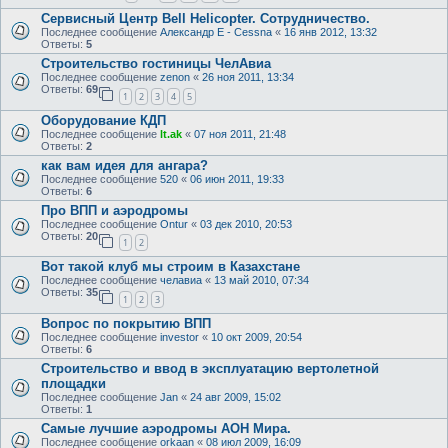
Сервисный Центр Bell Helicopter. Сотрудничество.
Последнее сообщение
Александр E - Cessna
«
16 янв 2012, 13:32
Ответы:
5
Строительство гостиницы ЧелАвиа
Последнее сообщение
zenon
«
26 ноя 2011, 13:34
Ответы:
69
1
2
3
4
5
Оборудование КДП
Последнее сообщение
lt.ak
«
07 ноя 2011, 21:48
Ответы:
2
как вам идея для ангара?
Последнее сообщение
520
«
06 июн 2011, 19:33
Ответы:
6
Про ВПП и аэродромы
Последнее сообщение
Ontur
«
03 дек 2010, 20:53
Ответы:
20
1
2
Вот такой клуб мы строим в Казахстане
Последнее сообщение
челавиа
«
13 май 2010, 07:34
Ответы:
35
1
2
3
Вопрос по покрытию ВПП
Последнее сообщение
investor
«
10 окт 2009, 20:54
Ответы:
6
Строительство и ввод в эксплуатацию вертолетной
площадки
Последнее сообщение
Jan
«
24 авг 2009, 15:02
Ответы:
1
Самые лучшие аэродромы АОН Мира.
Последнее сообщение
orkaan
«
08 июл 2009, 16:09