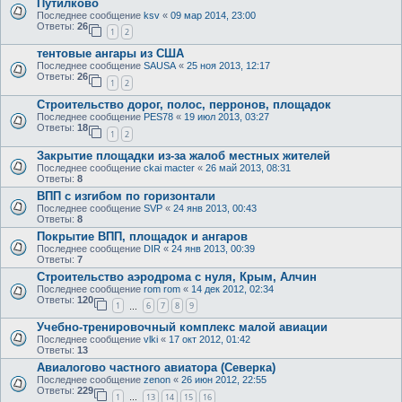
Путилково
Последнее сообщение
ksv
«
09 мар 2014, 23:00
Ответы:
26
1
2
тентовые ангары из США
Последнее сообщение
SAUSA
«
25 ноя 2013, 12:17
Ответы:
26
1
2
Строительство дорог, полос, перронов, площадок
Последнее сообщение
PES78
«
19 июл 2013, 03:27
Ответы:
18
1
2
Закрытие площадки из-за жалоб местных жителей
Последнее сообщение
ckai macter
«
26 май 2013, 08:31
Ответы:
8
ВПП с изгибом по горизонтали
Последнее сообщение
SVP
«
24 янв 2013, 00:43
Ответы:
8
Покрытие ВПП, площадок и ангаров
Последнее сообщение
DIR
«
24 янв 2013, 00:39
Ответы:
7
Строительство аэродрома с нуля, Крым, Алчин
Последнее сообщение
rom rom
«
14 дек 2012, 02:34
Ответы:
120
1
6
7
8
9
…
Учебно-тренировочный комплекс малой авиации
Последнее сообщение
vlki
«
17 окт 2012, 01:42
Ответы:
13
Авиалогово частного авиатора (Северка)
Последнее сообщение
zenon
«
26 июн 2012, 22:55
Ответы:
229
1
13
14
15
16
…