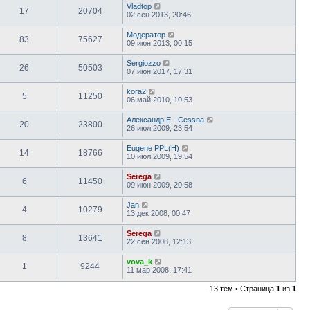
Vladtop
17
20704
02 сен 2013, 20:46
Модератор
83
75627
09 июн 2013, 00:15
Sergiozzo
26
50503
07 июн 2017, 17:31
kora2
5
11250
06 май 2010, 10:53
Александр E - Cessna
20
23800
26 июл 2009, 23:54
Eugene PPL(H)
14
18766
10 июл 2009, 19:54
Serega
6
11450
09 июн 2009, 20:58
Jan
4
10279
13 дек 2008, 00:47
Serega
8
13641
22 сен 2008, 12:13
vova_k
1
9244
11 мар 2008, 17:41
13 тем • Страница
1
из
1