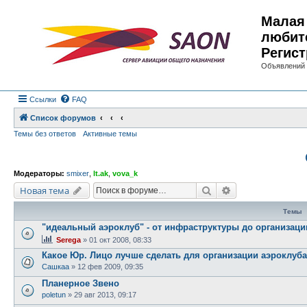
Малая 
любит
Регист
Объявлений 
Ссылки
FAQ
Список форумов
Темы без ответов
Активные темы
Модераторы:
smixer
,
lt.ak
,
vova_k
Поиск
Расширенный по
Новая тема
Темы
"идеальный аэроклуб" - от инфраструктуры до организаци
Serega
»
01 окт 2008, 08:33
Какое Юр. Лицо лучше сделать для организации аэроклуб
Сашкаа
»
12 фев 2009, 09:35
Планерное Звено
poletun
»
29 авг 2013, 09:17