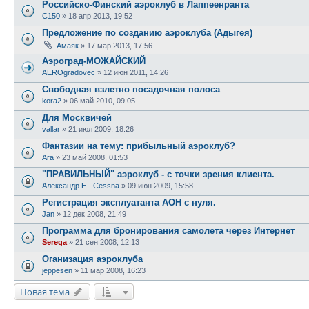
Российско-Финский аэроклуб в Лаппеенранта
C150
»
18 апр 2013, 19:52
Предложение по созданию аэроклуба (Адыгея)
Амаяк
»
17 мар 2013, 17:56
Аэроград-МОЖАЙСКИЙ
AEROgradovec
»
12 июн 2011, 14:26
Свободная взлетно посадочная полоса
kora2
»
06 май 2010, 09:05
Для Москвичей
vallar
»
21 июл 2009, 18:26
Фантазии на тему: прибыльный аэроклуб?
Ara
»
23 май 2008, 01:53
"ПРАВИЛЬНЫЙ" аэроклуб - с точки зрения клиента.
Александр E - Cessna
»
09 июн 2009, 15:58
Регистрация эксплуатанта АОН с нуля.
Jan
»
12 дек 2008, 21:49
Программа для бронирования самолета через Интернет
Serega
»
21 сен 2008, 12:13
Оганизация аэроклуба
jeppesen
»
11 мар 2008, 16:23
Новая тема