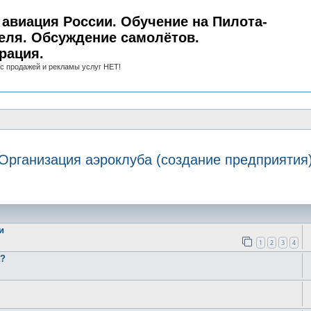
авиация России. Обучение на Пилота-
еля. Обсуждение самолётов.
рация.
с продажей и рекламы услуг НЕТ!
Организация аэроклуба (создание предприятия
иск
и
1
2
3
4
а?