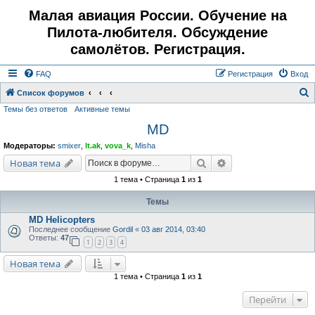
Малая авиация России. Обучение на
Пилота-любителя. Обсуждение
самолётов. Регистрация.
FAQ
Регистрация
Вход
Список форумов
Темы без ответов
Активные темы
о
MD
и
с
Модераторы:
smixer
,
lt.ak
,
vova_k
,
Misha
к
Поиск
Расширенный поис
Новая тема
1 тема • Страница
1
из
1
Темы
MD Helicopters
Последнее сообщение
Gordil
«
03 авг 2014, 03:40
Ответы:
47
1
2
3
4
Новая тема
1 тема • Страница
1
из
1
Перейти