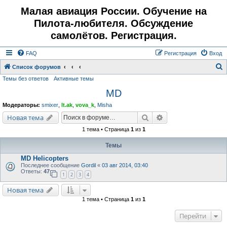
Малая авиация России. Обучение на
Пилота-любителя. Обсуждение
самолётов. Регистрация.
FAQ
Регистрация
Вход
Список форумов
Темы без ответов
Активные темы
о
MD
и
с
Модераторы:
smixer
,
lt.ak
,
vova_k
,
Misha
к
Поиск
Расширенный поис
Новая тема
1 тема • Страница
1
из
1
Темы
MD Helicopters
Последнее сообщение
Gordil
«
03 авг 2014, 03:40
Ответы:
47
1
2
3
4
Новая тема
1 тема • Страница
1
из
1
Перейти